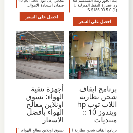
يت الجوز زيت السمسم طا
مجاني إلى دول 185. أيام 45
رد عصارة النفط المنزلية U
ضمان استعادة الاموال.
S $185.00 5.0 (1)
احصل على السعر
احصل على السعر
برنامج ايقاف
أجهزة تنقية
شحن بطارية
الهواء: تسوق
اللاب توب hp
اونلاين معالج
ويندوز 10 ::
الهواء بأفضل
منتديات
الاسعار
برنامج ايقاف شحن بطارية ا
تسوق اونلاين معالج الهواء، أ