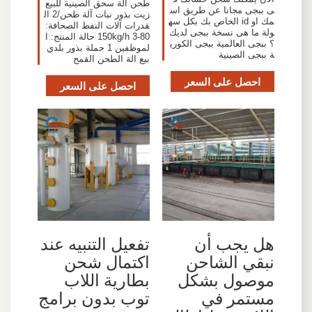
طحن آلة سحق الصينية للبيع
ى ببجى مجانا عن طريق اس
زيت بذور نبات آلة طحن/2 ال
مك او id الخاص بك بكل سه
قدرات آلات النفط الصحافة:
ولة ما هى نسخة ببجى لديك
80-150kg/h 3 حالة المنتج: ا
؟ ببجى العالمية ببجى الكوري
لموظفين 1 حملة بذور بلدي
ة ببجى الصينية
بيع الة الطحن القمح
احصل على السعر
احصل على السعر
هل يجب أن
تفعيل التنبيه عند
نبقي الشاحن
اكتمال شحن
موصول بشكل
بطارية اللاب
مستمر في
توب بدون برامج