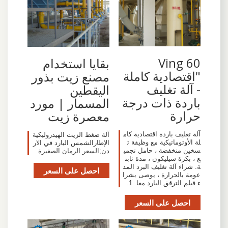
Ving 60
بقايا استخدام
"اقتصادية كاملة
مصنع زيت بذور
- آلة تغليف
اليقطين
باردة ذات درجة
المسمار | مورد
حرارة
معصرة زيت
آلة تغليف باردة اقتصادية كام
آلة ضغط الزيت الهيدروليكية
لة الأوتوماتيكية مع وظيفة ت
الإطارالشمس البارد في الار
سخين منخفضة ، حامل تجمي
دن;السعر الرمان الصغيرة
ع ، بكرة سيليكون ، مدة ثابت
ة. شراء آلة تغليف البرد المد
احصل على السعر
عومة بالحرارة ، يوصى بشرا
ء فيلم الترقق البارد معا. 1.
احصل على السعر