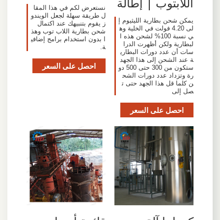
اللابتوب | إطالة
نستعرض لكم في هذا المقا
ل طريقة سهلة لجعل الويندو
يمكن شحن بطارية الليثيوم إ
ز يقوم بتنبيهك عند اكتمال
لى 4.20 فولت في الخلية وه
شحن بطارية اللاب توب وهذ
ي نسبة 100% لشحن هذه ا
ا بدون استخدام برامج إضافي
لبطارية ولكن أظهرت الدرا
ة.
سات أن عدد دورات البطاري
ة عند الشحن إلى هذا الجهد
احصل على السعر
ستكون من 300 حتى 500 دو
رة وتزداد عدد دورات الشح
ن كلما قل هذا الجهد حتى ت
صل إلى
احصل على السعر