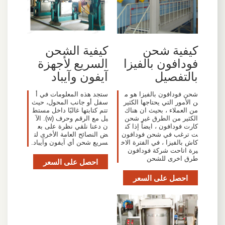
كيفية شحن
كيفية الشحن
فودافون بالفيزا
السريع لأجهزة
بالتفصيل
آيفون وآيباد
شحن فودافون بالفيزا هو م
ستجد هذه المعلومات في أ
ن الأمور التي يحتاجها الكثير
سفل أو جانب المحول، حيث
من العملاء ، بحيث ان هناك
تتم كتابتها غالبًا داخل مستط
الكثير من الطرق غير شحن
يل مع الرقم وحرف (w). الآ
كارت فودافون ، ايضاً إذا كن
ن دعنا نلقي نظرة على بع
ت ترغب في شحن فودافون
ض النصائح العامة الأخرى لت
كاش بالفيزا ، في الفترة الاخ
سريع شحن أي آيفون وآيباد.
يرة اتاحت شركة فودافون
طرق اخرى للشحن
احصل على السعر
احصل على السعر