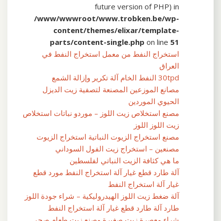
future version of PHP) in
/www/wwwroot/www.trobken.be/wp-
content/themes/elixar/template-
parts/content-single.php
on line
51
استخراج النفط من معمل استخراج النفط في
العراق
30tpd النفط الخام آلة تكرير وإزالة الشمع
مصانع الموزعين المصنعة لتصفية زيت الديزل
الحيوي الموردين
مصنع استخلاص زيت اللوز – موردو نباتات استخلاص
زيت اللوز اللوز
مصنع استخراج الزيوت النباتية استخراج الزيوت
مصنعين – استخراج زيت الفول السوداني
ما هي كثافة الزيت النباتي لفلسطين
آلة طارد قطع غيار آلة استخراج النفط مورد قطع
غيار آلة استخراج النفط
آلة ضغط زيت اللوز الهيدروليكية – شراء جودة اللوز
طارد آلة طارد قطع غيار آلة استخراج النفط
شراء معصرة زيت صغيرة وصنع زيت طعام صحي