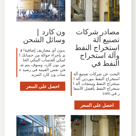
مصادر شركات
ون كارد |
تصنيع آلة
وسائل الشحن
استخراج النفط
بدون أي مصاريف إضافية! ق
وآلة استخراج
م بإجراء حوالة من حسابك ا
لبنكي للحساب البنكي الخا
النفط في
ص بون كارد، وسوف يتم ش
حن نفس القيمة في رصيد ح
البحث عن شركات تصنيع آلة
ساب ون كارد المزيد
استخراج النفط موردين آلة ا
ستخراج النفط ومنتجات آلة ا
احصل على السعر
ستخراج النفط بأفضل الأسعا
ر في.com
احصل على السعر