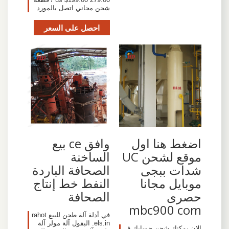
شحن مجاني اتصل بالمورد
احصل على السعر
اضغط هنا اول
وافق ce بيع
موقع لشحن UC
الساخنة
شدات ببجى
الصحافة الباردة
موبايل مجانا
النفط خط إنتاج
حصرى
الصحافة
mbc900 com
في أدلة آلة طحن للبيع rahot
els.in. البقول آلة مولر آلة
الان يمكنك شحن حسابك ف