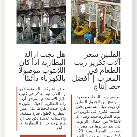
الفلبين سعر
هل يجب ازالة
آلات تكرير زيت
البطارية إذا كان
الطعام في
اللابتوب موصولاً
المغرب | أفضل
بالكهرباء دائمًا
خط إنتاج
بعض الشركات المصنعة لأجه
زة اللاب توب تذكر فى كُتيب
معاصر زيت البنجاب محدود
دليل الاستخدام المرفق أن إ
ة. يتضح من الجدول السابق
زالة البطارية "احيانًا" تكون ف
أن زيت عباد الشمس يحتل
كرة جيدة للحفاظ على عمر
النسبة الكبرى فى تكوين الز
البطارية لأطول فترة ممكنة،
يوت المكررة حيث وصل إلى
والأسباب عديدة لكن يعد ارت
41.9% من اجمالى الزيوت ا
فاع درجة حرارة البطارية أح
لتي يتم تكريرها فى مصر ، ي
د أهم
ليه زيت الصويا بنسبة 23.
8%، ويمثل زيت بذرة القط