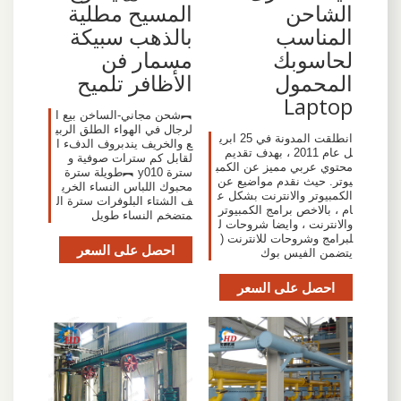
الشاحن
المسيح مطلية
المناسب
بالذهب سبيكة
لحاسوبك
مسمار فن
المحمول
الأظافر تلميح
Laptop
︻شحن مجاني-الساخن بيع ا
لرجال في الهواء الطلق الربي
انطلقت المدونة في 25 ابري
ع والخريف يندبروف الدفء ا
ل عام 2011 ، بهدف تقديم
لقابل كم سترات صوفية و
محتوي عربي مميز عن الكمب
سترة y010 ︻طويلة سترة
يوتر. حيث نقدم مواضيع عن
محبوك اللباس النساء الخري
الكمبيوتر والانترنت بشكل ع
ف الشتاء البلوفرات سترة ال
ام ، بالاخص برامج الكمبيوتر
متضخم النساء طويل
والانترنت ، وايضا شروحات ل
لبرامج وشروحات للانترنت (
احصل على السعر
يتضمن الفيس بوك
احصل على السعر