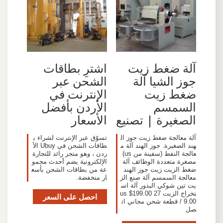
آلة ضغط زيت
اشترِ بطاقات
جوز الشيا آلة
الشحن عبر
ضغط زيت
الإنترنت في
السمسم
الأردن بأفضل
الصغيرة | تصنيع
الأسعار
آلة معالجة ضغط زيت جوز ال
تسوّق عبر الإنترنت لشراء ب
هند الصغيرة. جوز الهند آلة م
طاقات الشحن في Ubuy الأ
عالجة النفط (سفينة من us)
ردن ، وهو متجر رائد للتجارة
مصغرة متعددة الوظائف آلة
الإلكترونية يضم أحدث مجمو
ضغط الزيت زيت جوز الهند
عة من بطاقات الشحن بأسع
معالجة السمسم آلة صنع الز
ار منخفضة.
يت تين شوكي البذور آلة اس
تخراج الزيت us $199.00 27
احصل على السعر
9.00 / قطعة شحن مجاني ات
صل