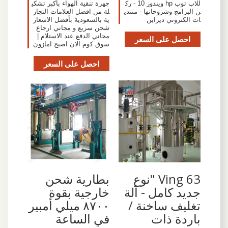
للاب توب hp ويندوز 10 - رك
جهزة تنقية الهواء بأكبر تشكي
ن البرامج وشروحاتها - منتدي
لة من افضل العلامات التجار
ات الكتروني ديزاين
ية بالسعودية بأفضل الاسعار
شحن سريع و مجاني ارجاع
مجاني الدفع عند الاستلام |
احصل على السعر
سوق.كوم الان اصبح امازون
احصل على السعر
Ving 63 "نوع
بطارية شحن
جديد كامل - آلة
خارجية بقوة
تغليف ساخنة /
٨٧٠٠ ميلي أمبير
باردة ذات
في الساعة