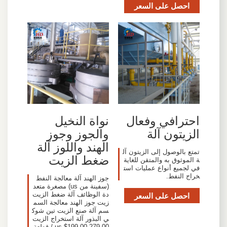
احصل على السعر
احترافي وفعال
نواة النخيل
الزيتون آلة
والجوز وجوز
الهند واللوز آلة
تمتع بالوصول إلى الزيتون آل
ضغط الزيت
ة الموثوق به والمتقن للغاية
في لجميع أنواع عمليات است
خراج النفط.
جوز الهند آلة معالجة النفط
(سفينة من us) مصغرة متعد
احصل على السعر
دة الوظائف آلة ضغط الزيت
زيت جوز الهند معالجة السم
سم آلة صنع الزيت تين شوك
ي البذور آلة استخراج الزيت
us $199.00 279.00 / قطعة