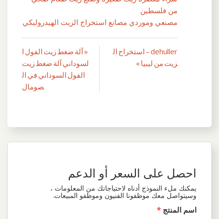
من فلسطين
مصنعي وموردي مصانع استخراج الزيت الهيدروليكي
dehuller – استخراج ال
« آلة ضغط زيت الفول ا
تصفّح
زيت من ليبيا »
لسوداني آلة ضغط زيت
المقالات
الفول السوداني في ال
صومال
احصل على السعر أو الدعم
يمكنك ملء النموذج أدناه لاحتياجاتك من المعلومات ،
وسيتواصل معك موظفونا الفنيون وموظفو المبيعات.
اسم المنتج
*