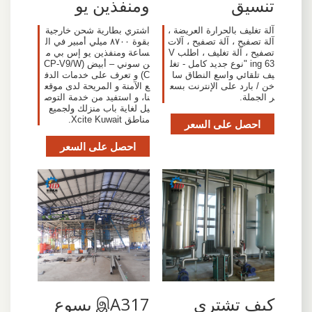
تنسيق
ومنفذين يو
آلة تغليف بالحرارة العريضة ،
اشتري بطارية شحن خارجية
آلة تصفيح ، آلة تصفيح ، آلات
بقوة ٨٧٠٠ ميلي أمبير في ال
تصفيح ، آلة تغليف ، اطلب V
ساعة ومنفذين يو إس بي م
ing 63 "نوع جديد كامل - تغل
ن سوني – أبيض (CP-V9/W
يف تلقائي واسع النطاق سا
C) و تعرف على خدمات الدف
خن / بارد على الإنترنت بسع
ع الآمنة و المريحة لدى موقع
ر الجملة.
نا، و استفيد من خدمة التوص
يل لغاية باب منزلك ولجميع
مناطق Xcite Kuwait.
احصل على السعر
احصل على السعر
كيف تشترى
இA317 يسوع