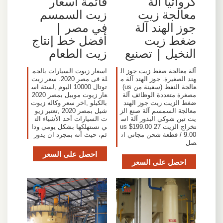
كرواتيا آلة
قائمة أسعار
معالجة زيت
زيت السمسم
جوز الهند آلة
في مصر |
ضغط زيت
أفضل خط إنتاج
النخيل | تصنيع
زيت الطعام
آلة معالجة ضغط زيت جوز ال
اسعار زيوت السيارات بالجم
هند الصغيرة. جوز الهند آلة م
لة فى مصر 2020. سعر زيت
عالجة النفط (سفينة من us)
توتال 10000 اليوم ,لستة اس
مصغرة متعددة الوظائف آلة
عار زيوت موبيل بمصر 2020
ضغط الزيت زيت جوز الهند
بالكيلو ,اخر سعر وكاله زيوت
معالجة السمسم آلة صنع الز
شيل بمصر 2020 ,تعتبر زيو
يت تين شوكي البذور آلة اس
ت السيارات أحد الأشياء الت
تخراج الزيت us $199.00 27
ي نستهلكها بشكل يومي ودا
9.00 / قطعة شحن مجاني ات
ئم، حيث أنه بمجرد ان يدور
صل
احصل على السعر
احصل على السعر