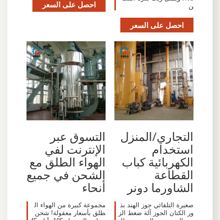
احصل على السعر
ن
احصل على السعر
التجاري/المنزل
التسوق عبر
استخدام
الإنترنت لفي
الكهربائية كباب
الهواء الطلق مع
القطاعة
الشحن في جميع
الشاورما دونر
أنحاء
صغيرة التلقائي جوز الهند بذ
مجموعة كبيرة من الهواء ال
ور الكتان الجوز آلة ضغط الز
طلق بأسعار معقولة! شحن