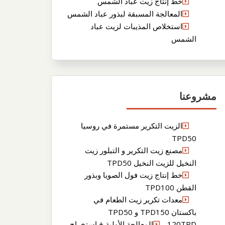
خط إنتاج زيت عباد الشمس
المعالجة المسبقة لبذور عباد الشمس
استخلاص المذيبات لزيت عباد
الشمس
مشروعنا
الزيت التكرير مستمرة في روسيا
TPD50
مصنع زيت التكرير و التبلور زيت
النخيل للزيت النخيل TPD50
خط إنتاج زيت فول الصويا وبذور
القطن TPD100
معدات تكرير زيت الطعام في
باكستان TPD150 و TPD50
120TPDالمعالجة الأولية + استخراج