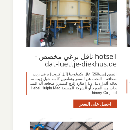
hotsell ناقل برغي مخصص -
dat-luettje-diekhus.de
الصين [هب260] عال تكنولوجيا [أيل كروب] برغي زيت
صحافة – البحث عن السعر وتفاصيل كاملة حول زيت ص
حافة آلة,[إديبل ويل] طارد,[لرج كبستي] صحافة آلة المنت
جات من المورد أو الشركة المصنعة Hebei Huipin Mac
hinery Co., Ltd..
احصل على السعر