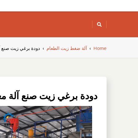
Skip
to
content
Home
›
آلة ضغط زيت الطعام
›
دودة برغي زيت صنع آ
دودة برغي زيت صنع آلة مع