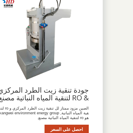
جودة تنقية زيت الطرد المركزي
& RO لتنقية المياه النباتية مصنع
الصين مزود ممتاز لل تنقية زيت الطرد المركزي و ro لتن
قية المياه النباتية, kangwei environment energy group
هو ro لتنقية المياه النباتية مصنع.
احصل على السعر