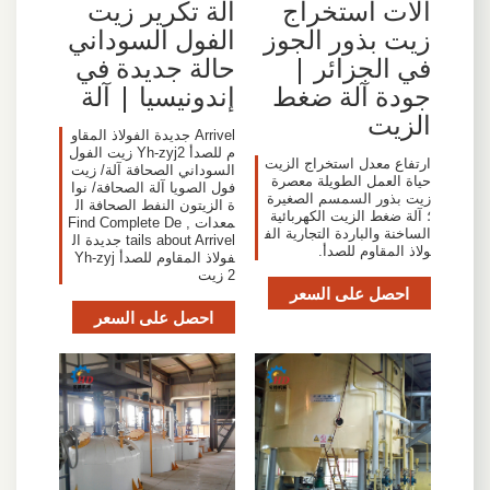
آلات استخراج
آلة تكرير زيت
زيت بذور الجوز
الفول السوداني
في الجزائر |
حالة جديدة في
جودة آلة ضغط
إندونيسيا | آلة
الزيت
Arrivel جديدة الفولاذ المقاو
م للصدأ Yh-zyj2 زيت الفول
ارتفاع معدل استخراج الزيت
السوداني الصحافة آلة/ زيت
حياة العمل الطويلة معصرة
فول الصويا آلة الصحافة/ نوا
زيت بذور السمسم الصغيرة
ة الزيتون النفط الصحافة ال
؛ آلة ضغط الزيت الكهربائية
معدات , Find Complete De
الساخنة والباردة التجارية الف
tails about Arrivel جديدة ال
ولاذ المقاوم للصدأ.
فولاذ المقاوم للصدأ Yh-zyj
2 زيت
احصل على السعر
احصل على السعر