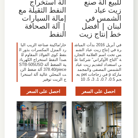
للبيع آلة صنع
آلة استخراج
زيت عباد
النفط الثقيلة مع
الشمس في
إمالة السيارات
لبنان | أفضل
| آلة الصحافة
خط إنتاج زيت
النفط
في أبريل 2016 بدأت المباش
حار/ماكينة صناعة الزيب البا
رة في إنتاج زيت عباد الشم
رد المنزل المكسرات بذور ال
س تحت اسم العلامة التجاري
نفط كوى الفولاذ المقاوم لل
ة “التاج الأوكراني” شركتنا عل
صدأ النفط استخراج الكهربائ
ى استعداد لتقديم زيت عباد
ية الضغط آلة STB-505USD
الشمس المصفى والمجمد
378.40/piece آلة ضغط الزي
ماركة p في زجاجات pet بح
ت المحلي عالية آلة استخرا
جم 0.5، 0.7، 1، 3، 5، 10
ج الزيت توفير
احصل على السعر
احصل على السعر