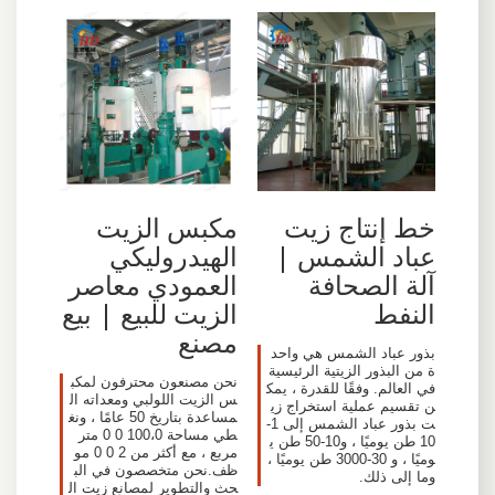
خط إنتاج زيت
مكبس الزيت
عباد الشمس |
الهيدروليكي
آلة الصحافة
العمودي معاصر
النفط
الزيت للبيع | بيع
مصنع
بذور عباد الشمس هي واحد
ة من البذور الزيتية الرئيسية
نحن مصنعون محترفون لمكب
في العالم. وفقًا للقدرة ، يمك
س الزيت اللولبي ومعداته ال
ن تقسيم عملية استخراج زي
مساعدة بتاريخ 50 عامًا ، ونغ
ت بذور عباد الشمس إلى 1-
طي مساحة 100،0 0 0 متر
10 طن يوميًا ، و10-50 طن ي
مربع ، مع أكثر من 2 0 0 مو
وميًا ، و 30-3000 طن يوميًا ،
ظف.نحن متخصصون في الب
وما إلى ذلك.
حث والتطوير لمصانع زيت ال