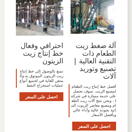
آلة ضغط زيت
احترافي وفعال
الطعام ذات
خط إنتاج زيت
التقنية العالية |
الزيتون
تصنيع وتوريد
تمتع بالوصول إلى خط إنتاج
آلات
زيت الزيتون الموثوق به وال
متقن للغاية في لجميع أنواع
عمليات استخراج النفط.
أفضل خط إنتاج زيت الطعام
لمصنع الزيت. سوف تحصل
على خدمة ممتازة في شركتن
احصل على السعر
ا ، ونحن ننتج آلات زيت الطع
ام ومصنع معاصر الزيوت النب
اتية بجودة عالية وأداء عالي
وبأفضل الأسعار.
احصل على السعر