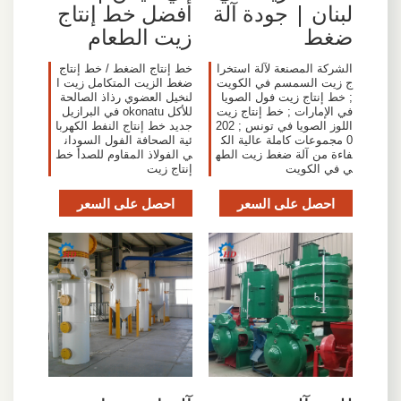
لبنان | جودة آلة
أفضل خط إنتاج
ضغط
زيت الطعام
الشركة المصنعة لآلة استخرا
خط إنتاج الضغط / خط إنتاج
ج زيت السمسم في الكويت
ضغط الزيت المتكامل زيت ا
; خط إنتاج زيت فول الصويا
لنخيل العضوي رذاذ الصالحة
في الإمارات ; خط إنتاج زيت
للأكل okonatu في البرازيل
اللوز الصويا في تونس ; 202
جديد خط إنتاج النفط الكهربا
0 مجموعات كاملة عالية الك
ئية الصحافة الفول السودان
فاءة من آلة ضغط زيت الطه
ي الفولاذ المقاوم للصدأ خط
ي في الكويت
إنتاج زيت
احصل على السعر
احصل على السعر