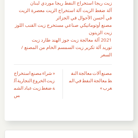
زيت ريجا استخراج النفط ريجا موردي لبنان
آلة ضغط الزيت آلة استخراج الزيت معصرة الزيت
في أحسن الأحوال في الجزائر
مصنع أوتوماتيكي صناعي مستخرج زيت القنب اللوز
زيت الزيتون
2021 آلة معالجة زيت جوز الهند طارد زيت
توريد آلة تكرير زيت السمسم الخام من المصنع /
السعر
مصنع آلات معالجة النف
« شراء مصنع استخراج
تصفّح
ط معالجة النفط في الم
زيت الخروع التجارية آل
المقالات
غرب »
ة ضغط زيت عباد الشم
س