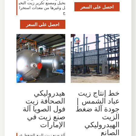
نخيل ومصنع تكرير زيت النخي
احصل على السعر
ل وغيرها من معدات استخرا
ج
احصل على السعر
خط إنتاج زيت
هيدروليكي
عباد الشمس |
الصحافة زيت
جودة آلة ضغط
فول الصويا آلة
الزيت
صنع زيت في
الهيدروليكي
الإمارات
الصانع
آلة صنع زيت للبيع الضغط عب