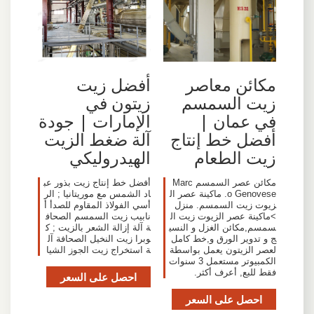
مكائن معاصر
أفضل زيت
زيت السمسم
زيتون في
في عمان |
الإمارات | جودة
أفضل خط إنتاج
آلة ضغط الزيت
زيت الطعام
الهيدروليكي
مكائن عصر السمسم Marc
أفضل خط إنتاج زيت بذور عب
o Genovese. ماكينة عصر ال
اد الشمس مع موريتانيا ; الر
زيوت زيت السمسم. منزل
أسي الفولاذ المقاوم للصدأ أ
>ماكينة عصر الزيوت زيت ال
نابيب زيت السمسم الصحاف
سمسم,مكائن الغزل و النسي
ة آلة إزالة الشعر بالزيت ; ك
ج و تدوير الورق و,خط كامل
وبرا زيت النخيل الصحافة آل
لعصر الزيتون يعمل بواسطة
ة استخراج زيت الجوز الشيا
الكمبيوتر مستعمل 3 سنوات
فقط للبع, أعرف أكثر.
احصل على السعر
احصل على السعر