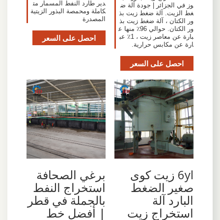
دير طارد النفط المسمار مت
وز في الجزائر | جودة آلة ض
كاملة ومحمصة البذور الزيتية
غط الزيت. آلة ضغط زيت بذ
المصدرة
ور الكتان ، آلة ضغط زيت بذ
ور الكتان. حوالي 96٪ منها ع
بارة عن معاصر زيت ، 1٪ عب
احصل على السعر
ارة عن مكابس حرارية.
احصل على السعر
6yl زيت كوى
برغي الصحافة
صغير الضغط
استخراج النفط
البارد آلة
بالجملة في قطر
استخراج زيت
| أفضل خط