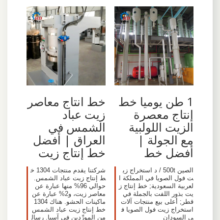
1 طن يوميا خط
خط انتاج معاصر
إنتاج معصرة
زيت عباد
الزيت اللولبية
الشمس في
مع الجولة |
العراق | أفضل
أفضل خط
خط إنتاج زيت
الصين 500t / د استخراج زي
شركتنا يقدم منتجات 1304 خ
ت فول الصويا في المملكة ا
ط إنتاج زيت عباد الشمس.
لعربية السعودية; خط إنتاج ز
حوالي 96% منها عبارة عن
يت بذور اللفت بالجملة في
معاصر زيت، و2% عبارة عن
قطر; أعلى بيع منتجات آلات
ماكينات الحشو. هناك 1304
استخراج زيت فول الصويا ف
خط إنتاج زيت عباد الشمس
ي السودان
من المورِّدين في آسيا. رسال