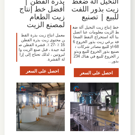
النخيل آلة ضغط
بذرة القطن |
زيت بذور اللفت
أفضل خط إنتاج
للبيع | تصنيع
زيت الطعام
لمصنع الزيت
خط إنتاج زيت النخيل آلة ضغ
ط الزيت معلومات عنا اتصل
معمل انتاج زيت بذرة القط
بنا آلة استخراج النفط الصحا
ن محتوى زيت بذرة القطن
فة برغي زيت بذور الخروع 6
16 ٪ -27 ٪. قشرة القطن ص
yl-68 للبيع مصادر شركات ت
لبة جيدة ، قبل صنع الزيت وا
صنيع بذور الخروع للبيع وبذو
لبروتين ، لذلك تحتاج إلى إزا
ر الخروع للبيع في هناك 234
لة القشرة.
بذور...
احصل على السعر
احصل على السعر