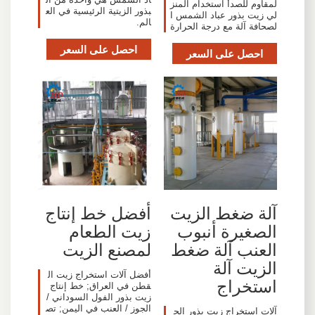
لمقاوم للصدأ استخدام المنز
بذور الزيتية الرئيسية في الع
لي زيت بذور عباد الشمس ا
الم.
لصحافة آلة مع درجة الحرارة
احصل على السعر
احصل على السعر
آلة ضغط الزيت
أفضل خط إنتاج
الصغيرة أنبوب
زيت الطعام
العنب آلة ضغط
لمصنع الزيت
الزيت آلة
أفضل آلات استخراج زيت ال
استخراج
قطن في العراق; خط إنتاج
زيت بذور الفول السوداني /
الجوز / العنب في اليمن; تص
آلات استخراج زيت بذور الج