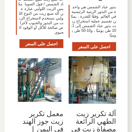
اد الشمس / فول الصويا. مك
بذور عباد الشمس هي واحد
بس الزيت اللولبي عبارة ع
ة من البذور الزيتية الرئيسية
ن آلة صنع زيت من النوع الل
في العالم. وفقًا للقدرة ، يمك
ولبي تستخدم لاستخراج الزي
ن تقسيم عملية استخراج زي
ت من البذور والحبوب لأغرا
ت بذور عباد الشمس إلى 1-
ض صالحة للأكل أو الوقود ال
10 طن يوميًا ، و10-50 طن ي
حيوي.
وميًا
احصل على السعر
احصل على السعر
آلة تكرير زيت
معمل تكرير
الطهي الرائعة
زيت جوز الهند
مصفاة زيت في
في اليمن |