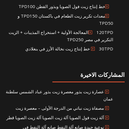
خط إنتاج زيت فول الصويا وبذور القطن TPD100
معدات تكرير زيت الطعام في باكستان TPD150 و
TPD50
120TPDالمعالجة الأولية + استخراج المذيبات + الزيت
التكرير في مصر TPD250
30TPD خط إنتاج زيت نخالة الأرز في بنغلادي
المشاركات الاخيرة
عصارة زيت بذور معصرة زيت بذور عباد الشمس سلطنة
عمان
مصفاة زيت نباتي من الدرجة الأولى – معصرة زيت
آلة زيت فول الصويا آلة زيت الصويا آلة زيت الصويا قطر
نوعية جيدة صانع آلة النفط صانع آلة النفط في