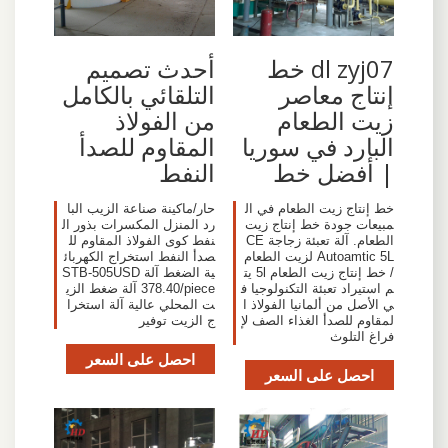
dl zyj07 خط
أحدث تصميم
إنتاج معاصر
التلقائي بالكامل
زيت الطعام
من الفولاذ
البارد في سوريا
المقاوم للصدأ
| أفضل خط
النفط
خط إنتاج زيت الطعام في ال
حار/ماكينة صناعة الزيب البا
مبيعات جودة خط إنتاج زيت
رد المنزل المكسرات بذور ال
الطعام. آلة تعبئة زجاجة CE
نفط كوى الفولاذ المقاوم لل
Autoamtic 5L لزيت الطعام
صدأ النفط استخراج الكهربائ
/ خط إنتاج زيت الطعام 5l يت
ية الضغط آلة STB-505USD
م استيراد تعبئة التكنولوجيا ف
378.40/piece آلة ضغط الزي
ي الأصل من ألمانيا الفولاذ ا
ت المحلي عالية آلة استخرا
لمقاوم للصدأ الغذاء الصف لإ
ج الزيت توفير
فراغ التلوث
احصل على السعر
احصل على السعر