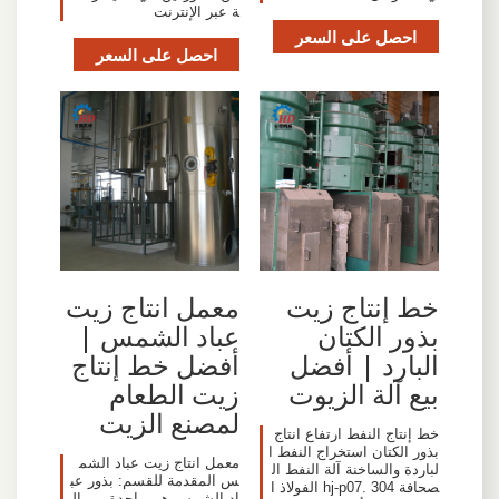
ة عبر الإنترنت
احصل على السعر
احصل على السعر
خط إنتاج زيت
معمل انتاج زيت
بذور الكتان
عباد الشمس |
البارد | أفضل
أفضل خط إنتاج
بيع آلة الزيوت
زيت الطعام
لمصنع الزيت
خط إنتاج النفط ارتفاع انتاج
بذور الكتان استخراج النفط ا
معمل انتاج زيت عباد الشم
لباردة والساخنة آلة النفط ال
س المقدمة للقسم: بذور عب
صحافة hj-p07. 304 الفولاذ ا
اد الشمس هي واحدة من ال