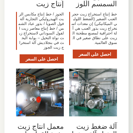
السمسم اللوز
إنتاج زيت
خط إنتاج استخراج زيت حجر
الجوز / خط إنتاج مكابس الز
العنب الصغير (الضغط اللولب
يت الهيدروليكي التجارية آلة
ي الميكانيكي) إن معدات اس
فول الصويا / بذور عباد الشم
تخراج زيت بذور العنب هي آ
س / خط إنتاج معاصر زيت ا
لة احترافية لمصنع مطحنة ال
لفول السوداني لاستخراج زي
زيت على نطاق صغير في ال
ت نواة النخيل – بوابة البح
سوق العالمية.
ث في بنجلاديش آلة استخرا
ج زيت الجوز
احصل على السعر
احصل على السعر
آلة ضغط زيت
معمل انتاج زيت