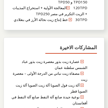
TPD150 و TPD50
120TPDالمعالجة الأولية + استخراج المذيبات
+ الزيت التكرير في مصر TPD250
30TPD خط إنتاج زيت نخالة الأرز في بنغلادي
المشاركات الاخيرة
عصارة زيت بذور معصرة زيت بذور عباد
الشمس سلطنة عمان
مصفاة زيت نباتي من الدرجة الأولى – معصرة
زيت
آلة زيت فول الصويا آلة زيت الصويا آلة زيت
الصويا قطر
نوعية جيدة صانع آلة النفط صانع آلة النفط في
أفغانستان