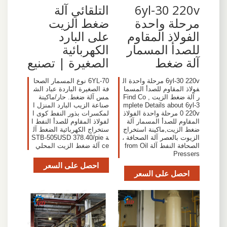
6yl-30 220v
التلقائي آلة
مرحلة واحدة
ضغط الزيت
الفولاذ المقاوم
على البارد
للصدأ المسمار
الكهربائية
آلة ضغط
الصغيرة | تصنيع
6yl-30 220v مرحلة واحدة ال
6YL-70 نوع المسمار الصحا
فولاذ المقاوم للصدأ المسما
فة الصغيرة الباردة عباد الش
ر آلة ضغط الزيت , Find Co
مس آلة ضغط. حار/ماكينة
mplete Details about 6yl-3
صناعة الزيب البارد المنزل ا
0 220v مرحلة واحدة الفولاذ
لمكسرات بذور النفط كوى ا
المقاوم للصدأ المسمار آلة
لفولاذ المقاوم للصدأ النفط ا
ضغط الزيت,ماكينة استخراج
ستخراج الكهربائية الضغط آل
الزيوت بالعصر آلة الصحافة ،
ة STB-505USD 378.40/pie
الصحافة النفط آلة from Oil
ce آلة ضغط الزيت المحلي
Pressers
احصل على السعر
احصل على السعر