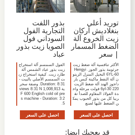
توريد أعلى
بذور اللفت
بنغلاديش أركان
التجارية الفول
زيت الخروع آلة
السوداني فول
الضغط المسمار
الصويا زيت بذور
| سعر
عباد
الأكثر تنافسية آلة ضغط زيت
الفول السمسم آلة استخراج
جرثومة بذور الجوز. Hengyi
زيت بذور عباد الشمس آلة
6YL-60 النخيل المنزل الزيتو
طارد زيت. كيفية استخراج زي
ن آلة النفط ماكينة كبس بار
ت السمسم الأصلي بالبيت -
د/جوز الهند آلة ضغط الزيت
Duration: 8:31. وصفة سحر
6yl-30 220 فولت مرحلة واح
ية 1,008,913 views 8:31 N
دة الفولاذ المقاوم للصدأ تق
F 600 English cold oil pre
ريبا كل من بذور الحبوب يمك
s machine - Duration: 3:2
ن الضغط عليها لصنع
5.
احصل على السعر
احصل على السعر
قد يعجبك ايضا: