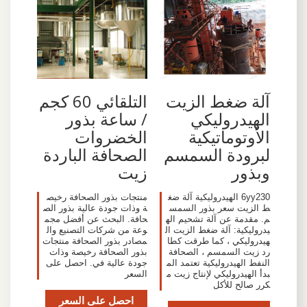
آلة ضغط الزيت
التلقائي 60 كجم
الهيدروليكي
/ ساعة بذور
الأوتوماتيكية
الخضروات
لبرودة السمسم
الصحافة الباردة
وبذور
زيت
6yy230 الهيدروليكية آلة ضغ
منتجات بذور الصحافة رخيص
ط الزيت سعر بذور السمس
ة وذات جودة عالية بذور الص
م. مقدمة عن آلة تشحيم اله
حافة. البحث عن أفضل مجم
يدروليكية: آلة ضغط الزيت ال
وعة من شركات التصنيع وال
هيدروليكي ، كما طرقت كطا
مصادر بذور الصحافة منتجات
رد زيت السمسم ، الصحافة
بذور الصحافة رخيصة وذات
النفط الهيدروليكية تعتمد الم
جودة عالية في. احصل على
بدأ الهيدروليكي لإنتاج زيت م
السعر
كرر صالح للأكل
احصل على السعر