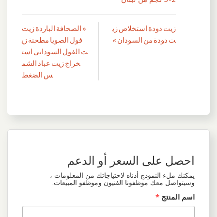
زيت دودة استخلاص زي
« الصحافة الباردة زيت
تصفّح
ت دودة من السودان »
فول الصويا مطحنة زي
المقالات
ت الفول السوداني است
خراج زيت عباد الشم
س الضغط
احصل على السعر أو الدعم
يمكنك ملء النموذج أدناه لاحتياجاتك من المعلومات ،
وسيتواصل معك موظفونا الفنيون وموظفو المبيعات.
اسم المنتج
*