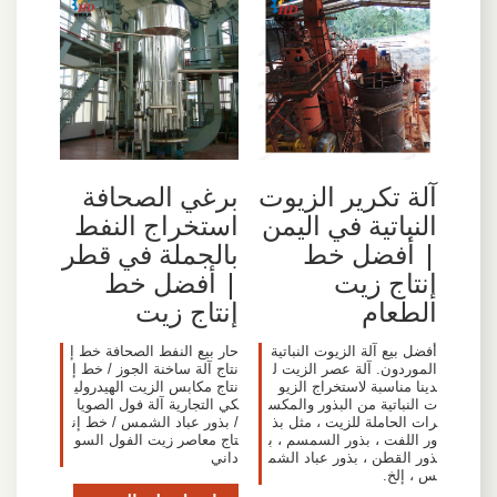
آلة تكرير الزيوت
برغي الصحافة
النباتية في اليمن
استخراج النفط
| أفضل خط
بالجملة في قطر
إنتاج زيت
| أفضل خط
الطعام
إنتاج زيت
أفضل بيع آلة الزيوت النباتية
حار بيع النفط الصحافة خط إ
الموردون. آلة عصر الزيت ل
نتاج آلة ساخنة الجوز / خط إ
دينا مناسبة لاستخراج الزيو
نتاج مكابس الزيت الهيدرولي
ت النباتية من البذور والمكس
كي التجارية آلة فول الصويا
رات الحاملة للزيت ، مثل بذ
/ بذور عباد الشمس / خط إن
ور اللفت ، بذور السمسم ، ب
تاج معاصر زيت الفول السو
ذور القطن ، بذور عباد الشم
داني
س ، إلخ.