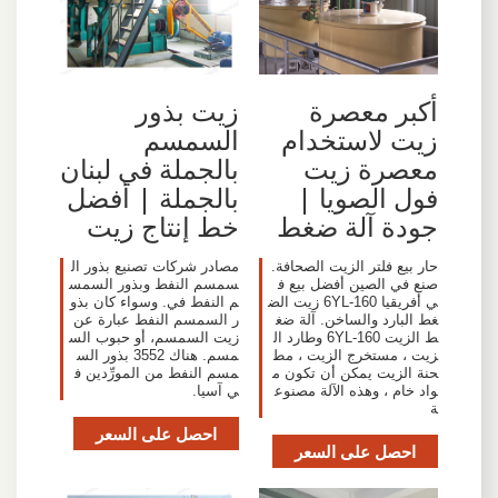
أكبر معصرة
زيت بذور
زيت لاستخدام
السمسم
معصرة زيت
بالجملة في لبنان
فول الصويا |
بالجملة | أفضل
جودة آلة ضغط
خط إنتاج زيت
حار بيع فلتر الزيت الصحافة.
مصادر شركات تصنيع بذور ال
صنع في الصين أفضل بيع ف
سمسم النفط وبذور السمس
ي أفريقيا 6YL-160 زيت الض
م النفط في. وسواء كان بذو
غط البارد والساخن. آلة ضغ
ر السمسم النفط عبارة عن
ط الزيت 6YL-160 وطارد ال
زيت السمسم، أو حبوب الس
زيت ، مستخرج الزيت ، مط
مسم. هناك 3552 بذور الس
حنة الزيت يمكن أن تكون م
مسم النفط من المورِّدين ف
واد خام ، وهذه الآلة مصنوع
ي آسيا.
ة
احصل على السعر
احصل على السعر