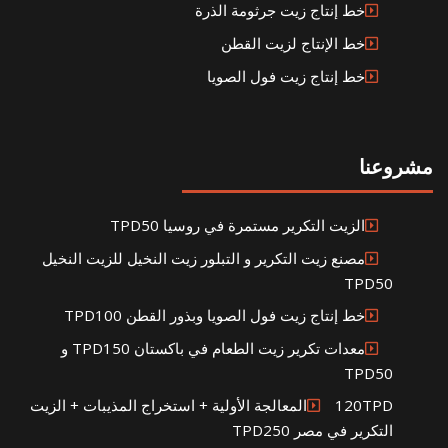
خط إنتاج زيت جرثومة الذرة
خط الإنتاج لزيت القطن
خط إنتاج زيت فول الصويا
مشروعنا
الزيت التكرير مستمرة في روسيا TPD50
مصنع زيت التكرير و التبلور زيت النخيل للزيت النخيل
TPD50
خط إنتاج زيت فول الصويا وبذور القطن TPD100
معدات تكرير زيت الطعام في باكستان TPD150 و
TPD50
120TPDالمعالجة الأولية + استخراج المذيبات + الزيت
التكرير في مصر TPD250