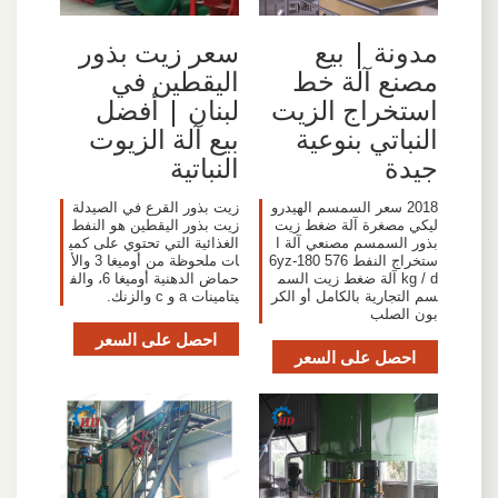
مدونة | بيع
سعر زيت بذور
مصنع آلة خط
اليقطين في
استخراج الزيت
لبنان | أفضل
النباتي بنوعية
بيع آلة الزيوت
جيدة
النباتية
2018 سعر السمسم الهيدرو
زيت بذور القرع في الصيدلة
ليكي مصغرة آلة ضغط زيت
زيت بذور اليقطين هو النفط
بذور السمسم مصنعي آلة ا
الغذائية التي تحتوي على كمي
ستخراج النفط 6yz-180 576
ات ملحوظة من أوميغا 3 والأ
kg / d آلة ضغط زيت السم
حماض الدهنية أوميغا 6، والف
سم التجارية بالكامل أو الكر
يتامينات a و c والزنك.
بون الصلب
احصل على السعر
احصل على السعر