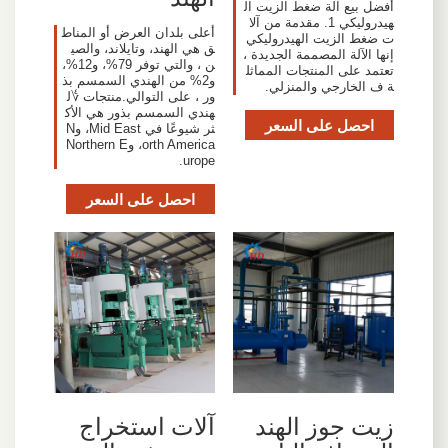
أفضل بيع آلة ضغط الزيت ال
هيدروليكي 1. مقدمة من آلا
أعلى بلدان العرض أو المناط
ت ضغط الزيت الهيدروليكي
ق هي الهند، وتايلاند، والصي
إنها الآلة المصممة الجديدة ،
ن ، والتي توفر 79%، و12%،
تعتمد على المنتجات المماثل
و2% من الهندي السمسم بذ
ة ف الخارجي والمنزلي.
ور ، على التوالي.منتجات ؇ل
هندي السمسم بذور هي الأك
احصل على السعر
ثر شيوعًا في Mid East، وN
orth America، وNorthern E
urope.
احصل على السعر
زيت جوز الهند
آلات استخراج