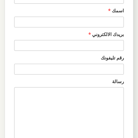
اسمك
*
بريدك الالكتروني
*
رقم تليفونك
رسالة