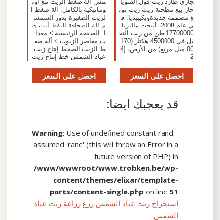
جاري طارد زيت فول الصويا
مس آلة ضغط الزيت مع أوت
حار بيع مطحنة زيت زيت تون
وماتيكية بالكامل. آلة ضغط ا
غ مصممة جديدةويكيبيديا. ف
لزيت الصغيرة بذور السمس
ي عام 2008، أنتجت ماليزيا
م آلة الصحافة النفط أنت هن
17700000 طن من زيت النخ
ا: الصفحة الرئيسية > معدا
يل في 4500000 هكتار (170
ت معاصر الزيوت > آلة ضغ
00 ميل مربع) من الأرض، [4
ط الزيت الصخط إنتاج زيت
2
عباد الشمس خط إنتاج زيت
احصل على السعر
احصل على السعر
قد يعجبك ايضا:
Warning
: Use of undefined constant rand -
assumed 'rand' (this will throw an Error in a
future version of PHP) in
/www/wwwroot/www.trobken.be/wp-
content/themes/elixar/template-
parts/content-single.php
on line
51
استخراج زيت عباد الشمس زرع زراعة زيت عباد
الشمس