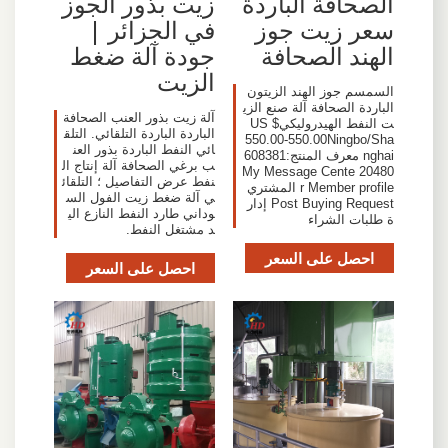
الصحافة الباردة
زيت بذور الجوز
سعر زيت جوز
في الجزائر |
الهند الصحافة
جودة آلة ضغط
الزيت
السمسم جوز الهند الزيتون
الباردة الصحافة آلة صنع الزي
آلة زيت بذور العنب الصحافة
ت النفط الهيدروليكيUS $
الباردة الباردة التلقائي. التلق
550.00-550.00Ningbo/Sha
ائي النفط الباردة بذور العن
nghai معرف المنتج:608381
ب برغي الصحافة آلة إنتاج ال
20480 My Message Cente
نفط عرض التفاصيل ؛ التلقائ
r Member profile المشتري
ي آلة ضغط زيت الفول الس
Post Buying Request إدار
وداني طارد النفط النازع الي
ة طلبات الشراء
د مشتغل النفط.
احصل على السعر
احصل على السعر