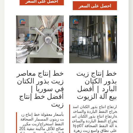
احصل على السعر
احصل على السعر
خط إنتاج زيت
خط إنتاج معاصر
بذور الكتان
زيت بذور الكتان
البارد | أفضل
في سوريا |
بيع آلة الزيوت
أفضل خط إنتاج
زيت
ارتفاع انتاج بذور الكتان است
خراج النفط الباردة والساخن
بأسعار معقولة خط إنتاج زي
ةارتفاع انتاج بذور الكتان اس
ت زيتون المسمار الصحافة
تخراج النفط الباردة والساخن
النفط استخراج/زيت مكرر
ة آلة النفط الصحافة hj-p07
صالح للأكل ماكينة تنقية 201
على نطاق واسع زيت زهرة