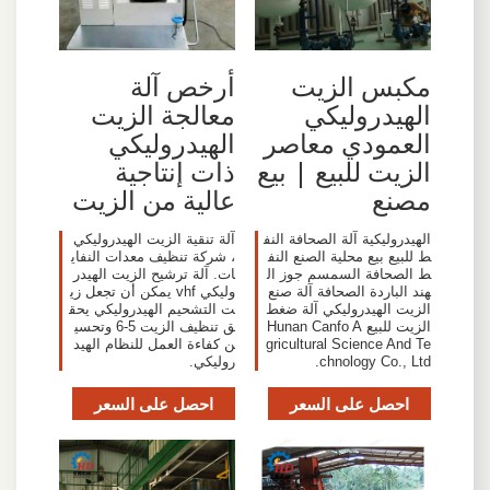
مكبس الزيت
أرخص آلة
الهيدروليكي
معالجة الزيت
العمودي معاصر
الهيدروليكي
الزيت للبيع | بيع
ذات إنتاجية
مصنع
عالية من الزيت
الهيدروليكية آلة الصحافة النف
آلة تنقية الزيت الهيدروليكي
ط للبيع بيع محلية الصنع النف
، شركة تنظيف معدات النفاي
ط الصحافة السمسم جوز ال
ات. آلة ترشيح الزيت الهيدر
هند الباردة الصحافة آلة صنع
وليكي vhf يمكن أن تجعل زي
الزيت الهيدروليكي آلة ضغط
ت التشحيم الهيدروليكي يحق
الزيت للبيع Hunan Canfo A
ق تنظيف الزيت 5-6 وتحسي
gricultural Science And Te
ن كفاءة العمل للنظام الهيد
chnology Co., Ltd.
روليكي.
احصل على السعر
احصل على السعر