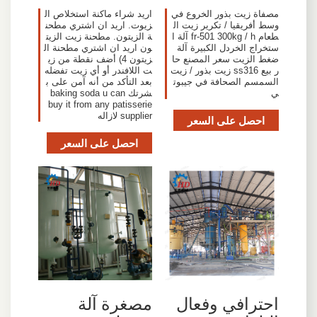
مصفاة زيت بذور الخروع في
اريد شراء ماكنة استخلاص ال
وسط أفريقيا / تكرير زيت ال
زيوت. اريد ان اشتري مطحن
طعام fr-501 300kg / h آلة ا
ة الزيتون. مطحنة زيت الزيت
ستخراج الخردل الكبيرة آلة
ون اريد ان اشتري مطحنة ال
ضغط الزيت سعر المصنع حا
زيتون 4) أضف نقطة من زي
ر بيع ss316 زيت بذور / زيت
ت اللافندر أو أي زيت تفضله
السمسم الصحافة في جيبوت
بعد التأكد من أنه آمن على ب
ي
شرتك baking soda u can
buy it from any patisserie
supplier لازاله
احصل على السعر
احصل على السعر
احترافي وفعال
مصغرة آلة