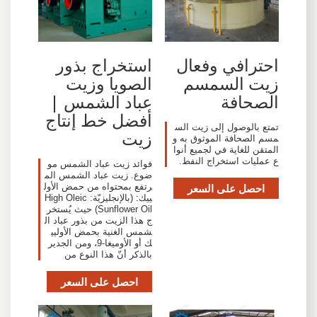
احترافي وفعال
استخراج بذور
زيت السمسم
الصويا وزيت
الصحافة
عباد الشمس |
أفضل خط إنتاج
تمتع بالوصول إلى زيت الس
زيت
مسم الصحافة الموثوق به و
المتقن للغاية في لجميع أنوا
ع عمليات استخراج النفط.
فوائد زيت عباد الشمس مو
ضوع. زيت عباد الشمس الم
احصل على السعر
رتفع بمحتواه من حمض الأول
ييك: (بالإنجليزيّة: High Oleic
Sunflower Oil) حيث يُستخر
ج هذا الزيت من بذور عباد ال
شمس الغنية بحمض الأوليي
ك أو الأوميغا-9، ومن الجدير
بالذكر أنّ هذا النوع من
احصل على السعر