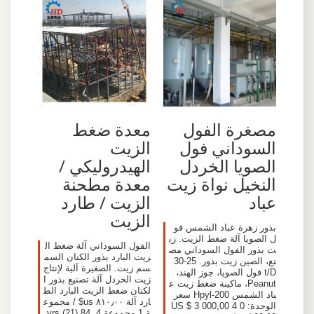
مصغرة الفول
معدة ضغط
السوداني فول
الزيت
الصويا الخردل
الهيدروليكي /
النخيل نواة زيت
معدة مطحنة
عباد
الزيت / طارد
الزيت
بذور زهرة عباد الشمس فو
ل الصويا آلة ضغط الزيت. زي
الفول السوداني آلة ضغط ال
ت بذور الفول السوداني مص
زيت البارد بذور الكتان السم
نع، الصين زيت بذور. 25-30
سم زيت. الصغيرة آلية لإنتاج
t/D فول الصويا، جوز الهند،
زيت الخردل آلة تصنيع بذور ا
Peanut، ماكينة ضغط زيت ع
لكتان ضغط الزيت البارد الط
باد الشمس Hpyl-200 سعر
ارد آلة ٨١٠٫٠٠ us$ / مجموع
الوحدة: US $ 3 000,00 4 0
ة 1 مجموعة 4 yrs (21) 84.