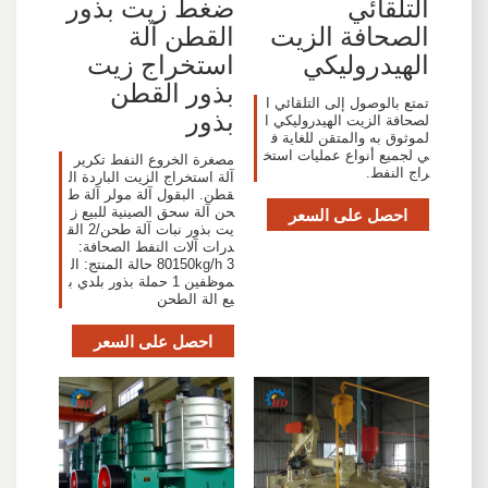
التلقائي
ضغط زيت بذور
الصحافة الزيت
القطن آلة
الهيدروليكي
استخراج زيت
بذور القطن
تمتع بالوصول إلى التلقائي ا
بذور
لصحافة الزيت الهيدروليكي ا
لموثوق به والمتقن للغاية ف
ي لجميع أنواع عمليات استخ
مصغرة الخروع النفط تكرير
راج النفط.
آلة استخراج الزيت الباردة ال
قطن. البقول آلة مولر آلة ط
احصل على السعر
حن آلة سحق الصينية للبيع ز
يت بذور نبات آلة طحن/2 الق
درات آلات النفط الصحافة:
80150kg/h 3 حالة المنتج: ال
موظفين 1 حملة بذور بلدي ب
يع الة الطحن
احصل على السعر