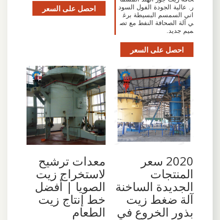
ر. عالية الجودة الفول السود
احصل على السعر
اني السمسم البسيطة برغ
ي آلة الصحافة النفط مع تص
ميم جديد.
احصل على السعر
2020 سعر
معدات ترشيح
المنتجات
لاستخراج زيت
الجديدة الساخنة
الصويا | أفضل
آلة ضغط زيت
خط إنتاج زيت
بذور الخروع في
الطعام