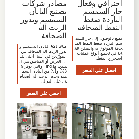
احترافي وفعال
مصادر شركات
حار السمسم
تصنيع اليابان
الباردة ضغط
السمسم وبذور
النفط الصحافة
الزيت آلة
الصحافة
تمتع بالوصول إلى حار السم
سم الباردة ضغط النفط الص
هناك 621 اليابان السمسم و
حافة الموثوق به والمتقن للغ
بذور الزيت آلة الصحافة من
اية في لجميع أنواع عمليات
المورِّدين في آسيا. أعلى بلد
استخراج النفط.
ان العرض أو المناطق هي ال
صين، وIndia ، والتي توفر 9
احصل على السعر
8%، و1% من اليابان السم
سم وبذور الزيت آلة الصحاف
ة ، على التوالي.
احصل على السعر