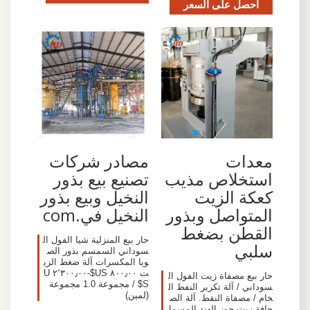
احصل على السعر
معدات
مصادر شركات
استخلاص مذيب
تصنيع بيع بذور
كعكة الزيت
النخيل وبيع بذور
المتواصل وبذور
النخيل في.com
القطن بضغط
حار بيع المنزلية شيا الفول ال
سلبي
سوداني السمسم بذور الص
ويا المكسرات آلة ضغط الزي
ت ٨٠٠٫٠٠ US$-٢٬٣٠٠٫٠٠ U
حار بيع مصفاة زيت الفول ال
S$ / مجموعة 1.0 مجموعة
سوداني / آلة تكرير النفط ال
(لمين)
خام / مصفاة النفط. آلة الص
حافة زيت جوز الهند المسما