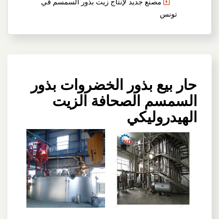
مصنع جديد لإنتاج زيت بذور السمسم في
تونس
حار بيع بذور الخضروات بذور
السمسم الصحافة الزيت
الهيدروليكي