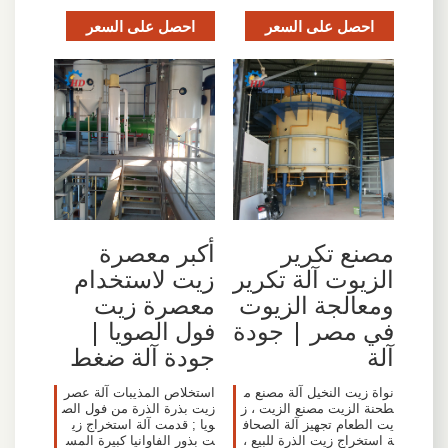
احصل على السعر
احصل على السعر
مصنع تكرير
أكبر معصرة
الزيوت آلة تكرير
زيت لاستخدام
ومعالجة الزيوت
معصرة زيت
في مصر | جودة
فول الصويا |
آلة
جودة آلة ضغط
نواة زيت النخيل آلة مصنع م
استخلاص المذيبات آلة عصر
طحنة الزيت مصنع الزيت ، ز
زيت بذرة الذرة من فول الص
يت الطعام تجهيز آلة الصحاف
ويا ; قدمت آلة استخراج زي
ة استخراج زيت الذرة للبيع ،
ت بذور الفاوانيا كبيرة المس