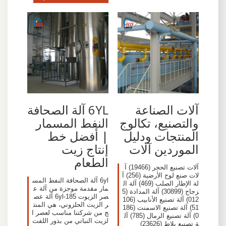
آلات الصناعة
6YL آلة الصحافة
والتصنيع، تكالوج
النفط المسمار
المنتجات ودليل
| أفضل خط
الموردين آلات
إنتاج زيت
الطعام
آلات تصنيع الحجر (19466) آ
لات صنع لوح الأرضية (256) آ
6yl آلة الصحافة النفط المس
لة الإطار الصلب (469) آلة ال
مار مقدمة موجزة من آلة ع
زجاج (30899) آلة المدادة (5
صر الزيوت 6yl-185 آلة عص
012) آلة تصنيع الأنابيب (106
ر الزيت الحلزوني، هي المنت
51) آلة تصنيع الاسمنت (186
ج من شركتنا مناسب لعصر ا
0) آلة تصنيع الرمال (785) آل
لزيت النباتي من بذور اللفت
ة تصنيع بلاط (23626)