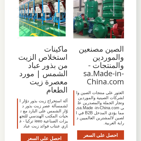
الصين مصنعين
ماكينات
والموردين
استخلاص الزيت
والمنتجات -
من بذور عباد
sa.Made-in-
الشمس | مورد
China.com
معصرة زيت
الطعام
العثور على منتجات الصين وا
لشركات الصينية والموردين
‫آلة استخراج زيت بذور دوّار ا
وتجار الجملة والمصدرين عل
لشمس‬‎آلة عصر زيت بذور د
ى sa.Made -in-China.com،
وّار الشمس على البارد مع ت
مما يؤدي المدخل B2B في ا
حيات المكتب الهندسي للتجه
لصين لالمشترين العالميين د
يزات الصناعية ieeo تركيا - غ
راية العربية.
ازي عنتاب فوائد زيت عباد
احصل على السعر
احصل على السعر