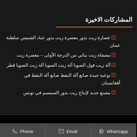
المشاركات الاخيرة
عصارة زيت بذور معصرة زيت بذور عباد الشمس سلطنة
عمان
مصفاة زيت نباتي من الدرجة الأولى – معصرة زيت
آلة زيت فول الصويا آلة زيت الصويا آلة زيت الصويا قطر
نوعية جيدة صانع آلة النفط صانع آلة النفط في
أفغانستان
مصنع جديد لإنتاج زيت بذور السمسم في تونس
Copyright © 2021
SITEMAP
بناء مصنع إنتاج الزيوت النباتية الخاص بك
|
Phone
Email
Whatsapp