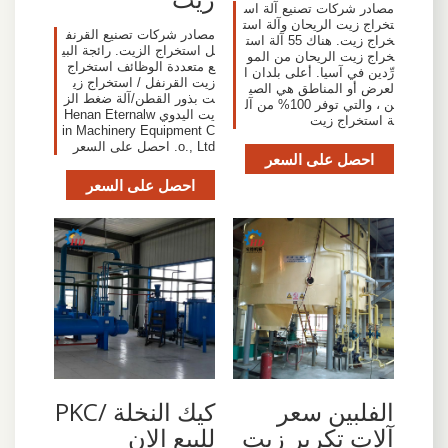
مصادر شركات تصنيع آلة اس
تخراج زيت الريحان وآلة است
مصادر شركات تصنيع القرنف
خراج زيت. هناك 55 آلة است
ل استخراج الزيت. رائجة البي
خراج زيت الريحان من المو
ع متعددة الوظائف استخراج
رِّدين في آسيا. أعلى بلدان ا
زيت القرنفل / استخراج زي
لعرض أو المناطق هي الصي
ت بذور القطن/آلة ضغط الز
ن ، والتي توفر 100% من آل
يت اليدوي Henan Eternalw
ة استخراج زيت
in Machinery Equipment C
o., Ltd. احصل على السعر
احصل على السعر
احصل على السعر
الفلبين سعر
كيك النخلة /PKC
آلات تكرير زيت
للبيع الان