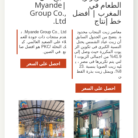
الطعام في
|Myande
المغرب | أفضل
Group Co.,
خط إنتاج
Ltd.
معاصر زيت البنجاب محدود
Myande Group Co., Ltd. ن
ة. يتضح من الجدول السابق
قدم منتجات ذات جودة للعم
أن زيت عباد الشمس يحتل
لاء على الصعيد العالمي. كي
النسبة الكبرى فى تكوين الز
ك النخلة /PKC هو افضل صا
يوت المكررة حيث وصل إلى
نع .في الصين.
41.9% من اجمالى الزيوت ا
لتي يتم تكريرها فى مصر ، ي
احصل على السعر
ليه زيت الصويا بنسبة 23.
8%، ويمثل زيت بذرة القط
ن
احصل على السعر