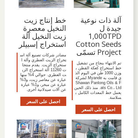
آلة ذات نوعية
خط إنتاج زيت
جيدة ل
النخيل معصرة
1,000TPD
زيت النخيل آلة
Cotton Seeds
استخراج إسبيلر
Project تسمّى
مصادر شركات تصنيع آلة اس
تخراج الزيت العطري وآلة ا
تم الانتهاء بنجاح من تشغيل
ستخراج الزيت. يقدم منتجا
خط استخراج كعكة القطن ب
ت 11260 آلة استخراج الزي
وزن 1000 طن في اليوم الذ
ت العطري. حوالي 4% منها
ي قامت به Myande لشركة
عبارة عن معاصر زيت، و3%
Shawan Panlong Oils & F
عبارة عن مبخر، و1% عبارة
ats Co.، Ltd. منذ ذلك الحين
عن آلات صيدلانية أخرى.
يعمل خط المعدات الكامل ب
سلاسة.
احصل على السعر
احصل على السعر