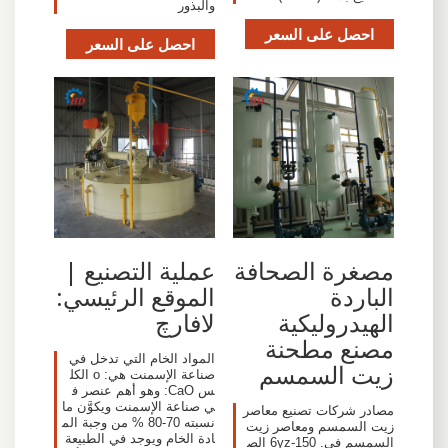
والبذور
احصل على السعر
احصل على السعر
مصغرة الصحافة
عملية التصنيع |
الباردة
الموقع الرئيسي:
الهيدروليكية
لافارچ
مصنع مطحنة
المواد الخام التي تدخل في
زيت السمسم
صناعة الإسمنت هي: o الكل
س CaO: وهو أهم عنصر ف
ي صناعة الإسمنت ويكوَّن ما
مصادر شركات تصنيع معاصر
نسبته 70-80 % من وجبة الم
زيت السمسم ومعاصر زيت
ادة الخام ويوجد في الطبيعة
السمسم في. 6yz-150 الص