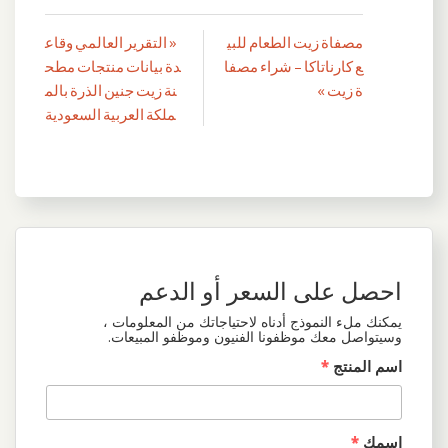
مصفاة زيت الطعام للبي
« التقرير العالمي وقاع
تصفّح
ع كارناتاكا – شراء مصفا
دة بيانات منتجات مطح
المقالات
ة زيت »
نة زيت جنين الذرة بالم
ملكة العربية السعودية
احصل على السعر أو الدعم
يمكنك ملء النموذج أدناه لاحتياجاتك من المعلومات ،
وسيتواصل معك موظفونا الفنيون وموظفو المبيعات.
اسم المنتج
*
اسمك
*