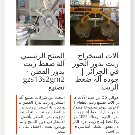
آلات استخراج
المنتج الرئيسي
زيت بذور الجوز
آلة ضغط زيت
في الجزائر |
بذور القطن -
جودة آلة ضغط
gzs13s2gm2 |
الزيت
تصنيع
حوالي 2 ٪ من هذه الآلات ه
البحث عن شركات تصنيع آلة
ي آلات تصنيع زيت الطعام ا
استخراج زيت بذرة القطن م
لأخرى. تتوفر مجموعة متنوع
وردين آلة استخراج زيت بذر
ة من خيارات خط إنتاج زيت
ة القطن ومنتجات آلة استخر
بذرة الذرة ، وهناك 1022 مو
اج زيت بذرة القطن بأفضل
ردًا لخط إنتاج زيت بذرة الذر
الأسعار في حول المنتج والم
ة ، يقعون بشكل أساسي ف
وردين: يقدم . احصل على ال
ي آسيا.
سعر