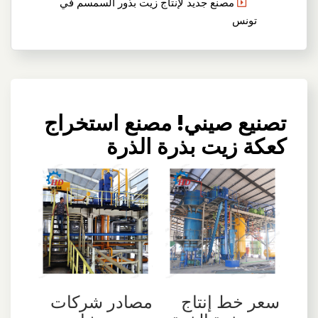
مصنع جديد لإنتاج زيت بذور السمسم في
تونس
تصنيع صيني! مصنع استخراج
كعكة زيت بذرة الذرة
سعر خط إنتاج
مصادر شركات