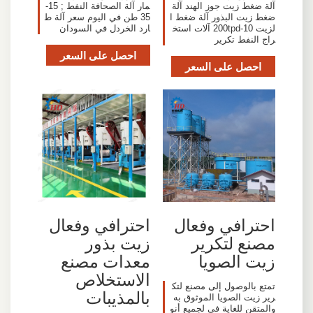
آلة ضغط زيت جوز الهند آلة
مار آلة الصحافة النفط ; 15-
ضغط زيت البذور آلة ضغط ا
35 طن في اليوم سعر آلة ط
لزيت 10-200tpd آلات استخ
ارد الخردل في السودان
راج النفط تكرير
احصل على السعر
احصل على السعر
احترافي وفعال
احترافي وفعال
مصنع لتكرير
زيت بذور
زيت الصويا
معدات مصنع
الاستخلاص
تمتع بالوصول إلى مصنع لتك
بالمذيبات
رير زيت الصويا الموثوق به
والمتقن للغاية في لجميع أنو