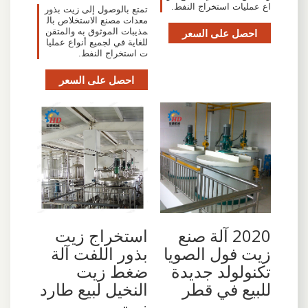
اع عمليات استخراج النفط.
تمتع بالوصول إلى زيت بذور
معدات مصنع الاستخلاص بال
احصل على السعر
مذيبات الموثوق به والمتقن
للغاية في لجميع أنواع عمليا
ت استخراج النفط.
احصل على السعر
2020 آلة صنع
استخراج زيت
زيت فول الصويا
بذور اللفت آلة
تكنولولد جديدة
ضغط زيت
للبيع في قطر
النخيل لبيع طارد
زيت