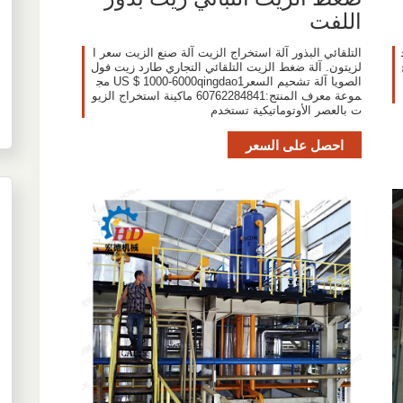
اللفت
التلقائي البذور آلة استخراج الزيت آلة صنع الزيت سعر ا
لزيتون. آلة ضغط الزيت التلقائي التجاري طارد زيت فول
الصويا آلة تشحيم السعرUS $ 1000-6000qingdao1 مج
موعة معرف المنتج:60762284841 ماكينة استخراج الزيو
ت بالعصر الأوتوماتيكية تستخدم
احصل على السعر