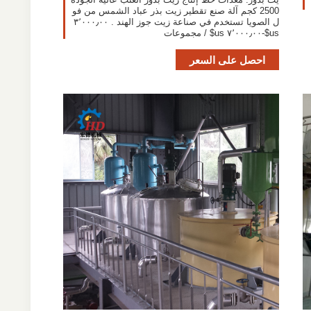
2500 كجم آلة صنع تقطير زيت بذر عباد الشمس من فو
ل الصويا تستخدم في صناعة زيت جوز الهند . ٣٬٠٠٠٫٠٠
us$-٧٬٠٠٠٫٠٠ us$ / مجموعات
احصل على السعر