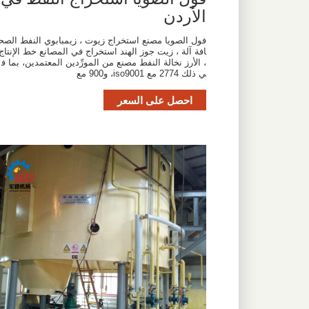
الأردن
فول الصويا مصنع استخراج زيوت ، زيمبابوي النفط الصح
افة آلة ، زيت جوز الهند استخراج في المصانع خط الإنتاج
، الأرز نخالة النفط مصنع من المورِّدين المعتمدين، بما ف
ي ذلك 2774 مع iso9001، و900 مع
احصل على السعر