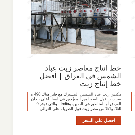
خط انتاج معاصر زيت عباد
الشمس في العراق | أفضل
خط إنتاج زيت
498 م
مكبس زيت عباد الشمس المشترك مع فلتر هناك 498 م
صر زيت فول الصويا من المورِّدين في آسيا. أعلى بلدان
العرض أو المناطق هي الصين، وIndia ، والتي توفر 9
9%، و1% من مصر زيت فول الصويا ، على التوالي.
احصل على السعر