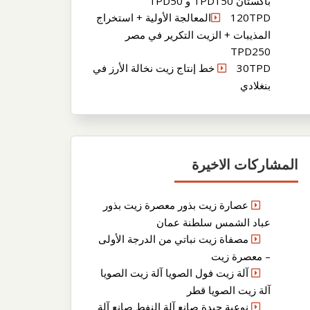
باكستان TPD150 و TPD50
120TPDالمعالجة الأولية + استخراج
المذيبات + الزيت التكرير في مصر
TPD250
30TPD خط إنتاج زيت نخالة الأرز في
بنغلادي
المشاركات الاخيرة
عصارة زيت بذور معصرة زيت بذور
عباد الشمس سلطنة عمان
مصفاة زيت نباتي من الدرجة الأولى
– معصرة زيت
آلة زيت فول الصويا آلة زيت الصويا
آلة زيت الصويا قطر
نوعية جيدة صانع آلة النفط صانع آلة