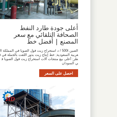
أعلى جودة طارد النفط
الصحافة التلقائي مع سعر
المصنع | أفضل خط
الصين 500t / د استخراج زيت فول الصويا في المملكة ال
عربية السعودية; خط إنتاج زيت بذور اللفت بالجملة في ق
طر; أعلى بيع منتجات آلات استخراج زيت فول الصويا ف
ي السودان
احصل على السعر