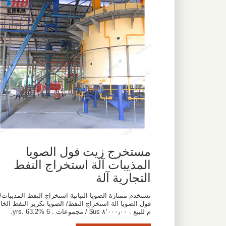
مستخرج زيت فول الصويا
المذيبات آلة استخراج النفط
التجارية آلة
تستخدم ممتازة الصويا النباتية استخراج النفط المذيبات/
فول الصويا آلة استخراج النفط/ الصويا تكرير النفط الخا
م للبيع . ٨٬٠٠٠٫٠٠ us$ / مجموعات . 6 yrs. 63.2%.