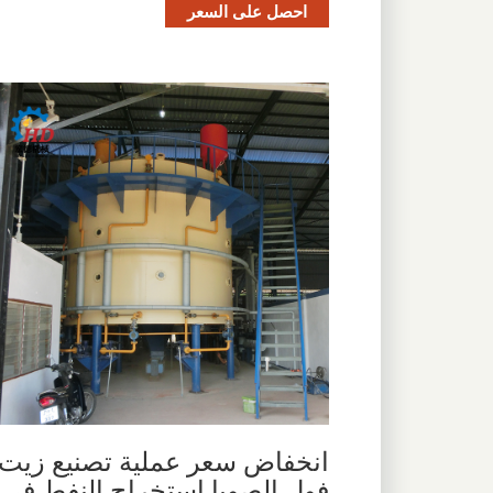
احصل على السعر
انخفاض سعر عملية تصنيع زيت
فول الصويا استخراج النفط في