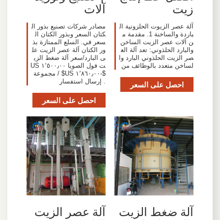
زيت
آلات
آلة عصر الزيوت الحلزونية ال
مصادر شركات تصنيع بذور ال
باردة والساخنة 1. مقدمة م
كتان السعر وبذور الكتان ال
ن آلات عصر الزيت الساخن
سعر في. السلع الممتازة بذ
والبارد الحلذوني: تعد آلة الع
ور الكتان آلة عصر الزيت عل
صر الزيت الحلذوني البارد وا
ى البارد/سعر آلة ضغط الزي
لساخن متعدد بالوظائف من
ت فول الصويا ١٬٥٠٠٫٠٠ US
$-١٬٨٦٠٫٠٠ US$ / مجموعة
. إرسال استفسار
احصل على السعر
احصل على السعر
آلة ضغط الزيت
آلة عصر الزيت