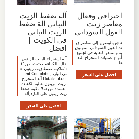
احترافي وفعال
آلة ضغط الزيت
معاصر زيت
النباتي آلة ضغط
الفول السوداني
الزيت النباتي
في الكويت |
تمتع بالوصول إلى معاصر زي
أفضل
ت الفول السوداني الموثوق
به والمتقن للغاية في لجميع
أنواع عمليات استخراج النف
آلة استخراج الزيت الزيتون
ط.
عالية الكفاءة معتمدة من C
e/ماكينة ضغط زيت زيتون ع
احصل على السعر
لى البارد , Find Complete
Details about آلة استخراج ا
لزيت الزيتون عالية الكفاءة
معتمدة من Ce/ماكينة ضغط
زيت زيتون على البارد,آلة
احصل على السعر