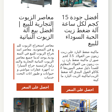
أفضل جودة 15
معاصر الزيوت
كجم لكل ساعة
التجارية للبيع |
آلة ضغط زيت
أفضل بيع آلة
الحبة السوداء
الزيوت النباتية
للبيع
معاصر استخراج الزيوت للبي
ع في السعودية. معاصر است
ماكينة ضغط البارد على زيت
خراج الزيوت للبيع في السع
زيتون من الفولاذ. 3.5 كجم
ودية,يوجد لدينا جميع معاصر
صور ل ماكينة ضغط بارد زي
الزيوت النباتية التجارية والمن
ت زيتون من الفولاذ المقاوم
زليه الرئيسية حراج السيارا
للصدأ دليل صغير المورينغا ال
ت أجهزة عقارات مواشي و
كاكاو الفول البندق آلة ضغط
حيوانات و طيور اثاث البحث
الزيت/ماكينة الزيت البارد ما
خدمات
كينة
احصل على السعر
احصل على السعر