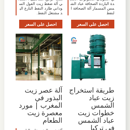
دة الباردة الصحافة عباد الش
ي آلة ضغط زيت الفول الس
مس المسمار آلة الصحافة ا
وداني طارد النفط النازع الي
لنفط
د مشتغل النفط.
احصل على السعر
احصل على السعر
طريقة استخراج
آلة عصر زيت
زيت عباد
البذور في
الشمس
المغرب | مورد
خطوات زيت
معصرة زيت
عباد الشمس
الطعام
في تركيا