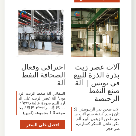
آلات عصر زيت
احترافي وفعال
بذرة الذرة للبيع
الصحافة النفط
في تونس | آلة
آلة
صنع النفط
التلقائي آلة ضغط الزيت الزي
الرخيصة
تون/ آلة عصر الزيت على الب
ارد للبيع بجودة عالية ١٬٥٩٩٫
٠٠ US$-٢٬٢٩٩٫٠٠ US$ / مج
الات طحن بذر الزيتونبذر الك
موعة 1.0 مجموعة (لمين)
تان زيت, كيفية صنع آلات س
حق طحن الزيتون للبيع آلة,
مكن طحن السكر كسارة,م
احصل على السعر
صر حجر .