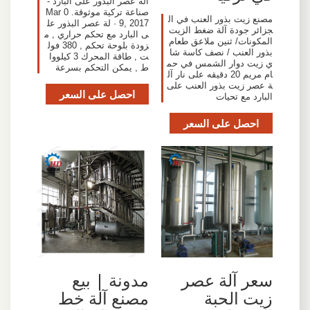
آلة عصر البذور على البارد -
صناعة تركية موثوقة. Mar 0
مصنع زيت بذور العنب في ال
9, 2017 · لة عصر البذور عل
جزائر جودة آلة ضغط الزيت
ى البارد مع تحكم حراري , م
المكونات/ ثنين ملاعق طعام
زودة بلوحة تحكم , 380 فول
بذور العنب / نصف كاسة شا
ت , طاقة المحرك 3 كيلووا
ي زيت دوار الشمس في حم
ط , يمكن التحكم بسرعة
ام مريم 20 دقيقه على نار آل
ة عصر زيت بذور العنب على
احصل على السعر
البارد مع تحيات
احصل على السعر
سعر آلة عصر
مدونة | بيع
زيت الحبة
مصنع آلة خط