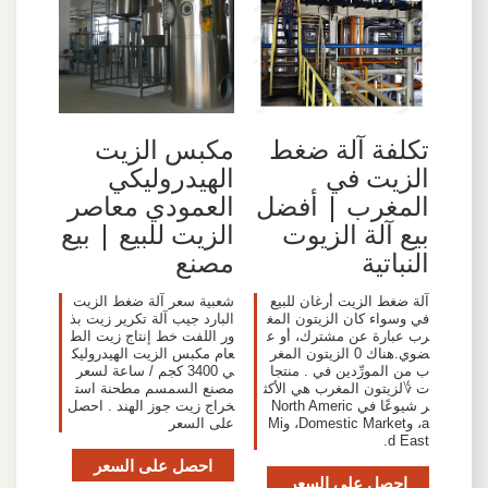
تكلفة آلة ضغط
مكبس الزيت
الزيت في
الهيدروليكي
المغرب | أفضل
العمودي معاصر
بيع آلة الزيوت
الزيت للبيع | بيع
النباتية
مصنع
آلة ضغط الزيت أرغان للبيع
شعبية سعر آلة ضغط الزيت
في وسواء كان الزيتون المغ
البارد جيب آلة تكرير زيت بذ
رب عبارة عن مشترك، أو ع
ور اللفت خط إنتاج زيت الط
ضوي.هناك 0 الزيتون المغر
عام مكبس الزيت الهيدروليك
ب من المورِّدين في . منتجا
ي 3400 كجم / ساعة لسعر
ت ؇لزيتون المغرب هي الأكث
مصنع السمسم مطحنة است
ر شيوعًا في North Americ
خراج زيت جوز الهند . احصل
a، وDomestic Market، وMi
على السعر
d East.
احصل على السعر
احصل على السعر