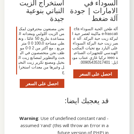
السوداء في
استخراج الزيت
الامارات | جودة
النباتي بنوعية
آلة ضغط
جيدة
ألة طحن الحبة السوداء cfa
نحن مصنعون محترفون لمكب
e-frascati ماكينة لعصر حبة ا
س الزيت اللولبي ومعداته ال
لبركة زيت حبة البركة. آلة ع
مساعدة بتاريخ 50 عامًا ، ونغ
صر زيت حبة البركة السوداء
طي مساحة 100،0 0 0 متر
على البارد مع تحيات المكتب
مربع ، مع أكثر من 2 0 0 مو
الهندسي للتجهيزات الصناعي
ظف.نحن متخصصون في الب
ة ieeo تركيا غازي عنتاب موب
حث والتطوير لمصانع زيت ال
ايل: 00905435317401.
نخيل ومصنع تكرير زيت النخي
ل وغيرها من معدات استخرا
ج
احصل على السعر
احصل على السعر
قد يعجبك ايضا:
Warning
: Use of undefined constant rand -
assumed 'rand' (this will throw an Error in a
future version of PHP) in