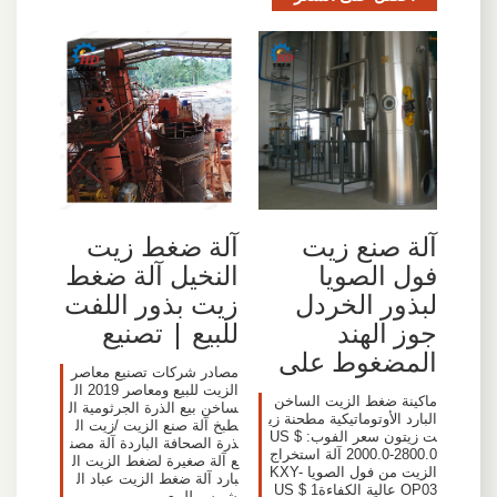
آلة صنع زيت
آلة ضغط زيت
فول الصويا
النخيل آلة ضغط
لبذور الخردل
زيت بذور اللفت
جوز الهند
للبيع | تصنيع
المضغوط على
مصادر شركات تصنيع معاصر
الزيت للبيع ومعاصر 2019 ال
ماكينة ضغط الزيت الساخن
ساخن بيع الذرة الجرثومية ال
البارد الأوتوماتيكية مطحنة زي
طبخ آلة صنع الزيت /زيت ال
ت زيتون سعر الفوب: US $
ذرة الصحافة الباردة آلة مصن
2000.0-2800.0 آلة استخراج
ع آلة صغيرة لضغط الزيت ال
الزيت من فول الصويا KXY-
بارد آلة ضغط الزيت عباد ال
OP03 عالية الكفاءةUS $ 1
شمس للبيع