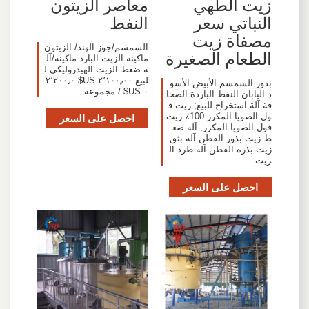
زيت الطهي
معاصر الزيتون
النباتي سعر
النفط
مصفاة زيت
السمسم/جوز الهند/ الزيتون
الطعام الصغيرة
ماكينة الزيت البارد ماكينة/آل
ة ضغط الزيت الهيدروليكي ل
لبيع ٢٬١٠٠٫٠٠ US$-٢٬٢٠٠٫٠
بذور السمسم الأبيض الأسو
٠ US$ / مجموعة
د اليابان النفط الباردة الصحا
فة آلة استخراج للبيع; زيت ف
ول الصويا المكرر 100٪ زيت
احصل على السعر
فول الصويا المكرر; آلة ضغ
ط زيت بذور القطن آلة بثق
زيت بذرة القطن آلة طرد ال
زيت
احصل على السعر