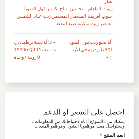
تجار
زيوت الطعام – تحسين إنتاج تكسير فول الصويا
جنوب أفريقيا المسمار المستمر زيت عباد الشمس
معاصر زيت ماكينة صنع النفط
آلة صنع زيت فول الصوي
« 3 آلة تعبئة برطمان زي
تصفّح
ا 30 طن / يوم في الأرد
ت سعة 15 لترًا 18000
المقالات
ن »
0 روبية / وحدة
احصل على السعر أو الدعم
يمكنك ملء النموذج أدناه لاحتياجاتك من المعلومات ،
وسيتواصل معك موظفونا الفنيون وموظفو المبيعات.
اسم المنتج
*