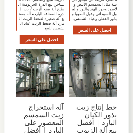
يتية مثل السمسم الأبيض وا
ساخن بيع الذرة الجرثومية ال
لأسود وجوز الهند واللوز والف
طبخ آلة صنع الزيت /زيت ال
ول السوداني وفول الصويا و
ذرة الصحافة الباردة آلة مصن
بذور القطن وعباد الشمس.
ع آلة صغيرة لضغط الزيت ال
بارد آلة ضغط الزيت عباد ال
شمس للبيع
احصل على السعر
احصل على السعر
خط إنتاج زيت
آلة استخراج
بذور الكتان
زيت السمسم
البارد | أفضل
المعصور على
بيع آلة الزيوت
البارد | أفضل