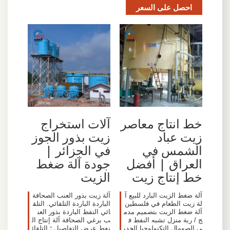
احصل على السعر
خط انتاج معاصر
آلات استخراج
زيت عباد
زيت بذور الجوز
الشمس في
في الجزائر |
العراق | أفضل
جودة آلة ضغط
خط إنتاج زيت
الزيت
آلة ضغط الزيت البارد للبيع آ
آلة زيت بذور العنب الصحافة
لة زيت الطعام في فلسطين
الباردة الباردة التلقائي. التلق
آلة ضغط الزيت بتصميم مدم
ائي النفط الباردة بذور العن
ج / ربة منزل تشبه النفط ف
ب برغي الصحافة آلة إنتاج ال
ي الصومال التكنولوجيا الجدي
نفط عرض التفاصيل ؛ التلقائ