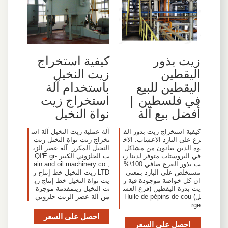
زيت بذور
كيفية استخراج
اليقطين
زيت النخيل
اليقطين للبيع
باستخدام آلة
في فلسطين |
استخراج زيت
أفضل بيع آلة
نواة النخيل
‫كيفية استخراج زيت بذور الق
آلة عملية زيت النخيل آلة اس
رع على البارد الاعشاب. الاخ
تخراج زيت نواة النخيل زيت
وة الذين يعانون من مشاكل
النخيل المكرر. آلة عصر الزي
في البروستات متوفر لدينا زي
ت الحلزوني الكبير -QI'E gr
ت بذور القرع صافي 100\%
ain and oil machinery co.,
مستخلص على البارد بمعنى
LTD زيت النخيل خط إنتاج ز
ان كل خواصة موجودة فية ز
يت نواة النخيل خط إنتاج زي
يت بذرة اليقطين (قرع العس
ت النخيل زيتمقدمة موجزة
ل) Huile de pépins de cou
من آلة عصر الزيت حلزوني
rge
احصل على السعر
احصل على السعر