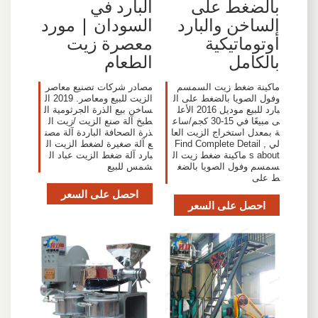
بالضغط على
البارد في
الساخن والبارد
السودان | مورد
أوتوماتيكية
معصرة زيت
بالكامل
الطعام
ماكينة ضغط زيت السمسم
مصادر شركات تصنيع معاصر
وفول الصويا بالضغط على ال
الزيت للبيع ومعاصر. 2019 ال
بارد للبيع موديل 2016 الأعل
ساخن بيع الذرة الجرثومية ال
ى مبيعًا في 15-30 كجم/ساع
طبخ آلة صنع الزيت /زيت ال
ة بمعدل استخراج الزيت العا
ذرة الصحافة الباردة آلة مصن
لي , Find Complete Detail
ع آلة صغيرة لضغط الزيت ال
s about ماكينة ضغط زيت ال
بارد آلة ضغط الزيت عباد ال
سمسم وفول الصويا بالضغ
شمس للبيع
ط على
احصل على السعر
احصل على السعر