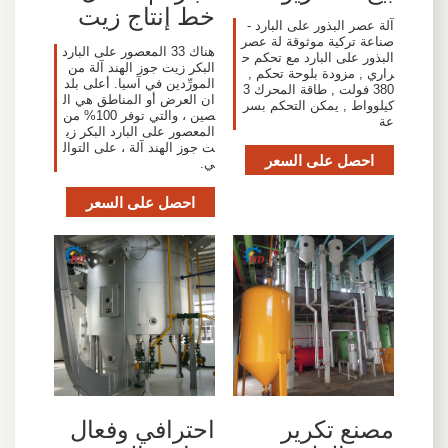
خط إنتاج زيت
‫آلة عصر البذور على البارد -
صناعة تركية موثوقة لة عصر
هناك 33 المعصور على البارد
البذور على البارد مع تحكم ح
البكر زيت جوز الهند آلة من
راري , مزودة بلوحة تحكم ,
المورِّدين في آسيا. أعلى بلد
380 فولت , طاقة المحرك 3
ان العرض أو المناطق هي ال
كيلوواط , يمكن التحكم بسر
صين ، والتي توفر 100% من
عة
المعصور على البارد البكر زي
ت جوز الهند آلة ، على التوال
احصل على السعر
ي.
احصل على السعر
مصنع تكرير
احترافي وفعال