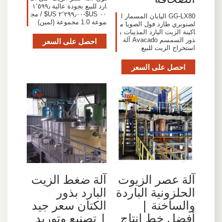
ارد للبيع بجودة عالية ١٬٥٩٩٫
٠٠ US$-٢٬٢٩٩٫٠٠ US$ / مج
GG-LX80 اليابان المسمار ا
موعة 1.0 مجموعة (لمين)
لصنوبري طارد فول الصويا م
اكينة الزيت البارد المذيبات ب
ذور السمسم Avacado آلة
احصل على السعر
استخراج الزيت للبيع
احصل على السعر
آلة عصر الزيوت
آلة ضغط الزيت
الحلزونية الباردة
البارد بذور
والساخنة |
الكتان سعر جيد
أفضل خط إنتاج
| تصنيع وتوريد