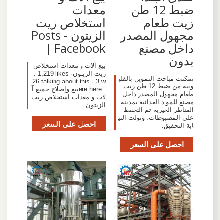
ضبط 12 طن
معدات
زيت طعام
استخلاص زيت
مجهول المصدر
الزيتون - Posts
داخل مصنع
| Facebook‬
بدون
‎بيع آلات و معدات استخلاص
زيت الزيتون‎. 1,219 likes ·
تمكنت مباحث التموين بالقلي
26 talking about this · 3 w
وبية من ضبط 12 طن زيت
ere here. ‎بيع وإصلاح جميع آ
طعام مجهول المصدر داخل
لات و معدات استخلاص زيت
مصنع للمواد الغذائية بمدينة
الزيتون‎
القناطر الخيرية تم التحفظ
على المضبوطات، وتولت الني
احصل على السعر
ابة التحقيق.
احصل على السعر