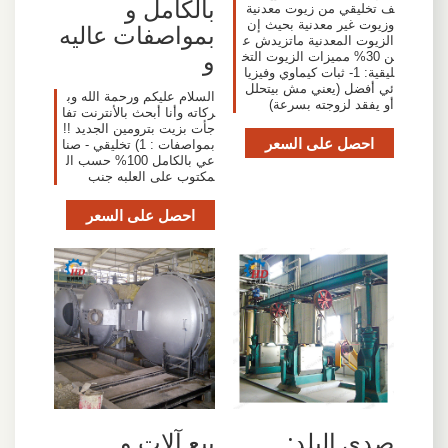
بالكامل و
ف تخليقي من زيوت معدنية
وزيوت غير معدنية بحيث إن
بمواصفات عاليه
الزيوت المعدنية ماتزيدش ع
و
ن 30% مميزات الزيوت التخ
ليقية: 1- ثبات كيماوي وفيزيا
ئي أفضل (يعني مش بيتحلل
السلام عليكم ورحمة الله وب
أو يفقد لزوجته بسرعة)
ركاته وأنا أبحث بالأنترنت تفا
جأت بزيت بترومين الجديد !!
احصل على السعر
بمواصفات : 1) تخليقي - صنا
عي بالكامل 100% حسب ال
مكتوب على العلبه جنب
احصل على السعر
صدى البلد:
‫بيع آلات و