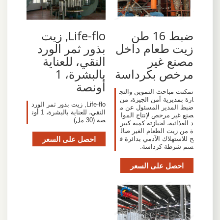
ضبط 16 طن
Life-flo, زيت
زيت طعام داخل
بذور ثمر الورد
مصنع غير
النقي، للعناية
مرخص بكرداسة
بالبشرة، 1
أونصة
تمكنت مباحث التموين والتج
ارة بمديرية أمن الجيزة، من
Life-flo, زيت بذور ثمر الورد
ضبط المدير المسئول عن م
النقي، للعناية بالبشرة، 1 أون
صنع غير مرخص لإنتاج الموا
صة (30 مل)
د الغذائية، لحيازته كمية كبير
ة من زيت الطعام الغير صال
احصل على السعر
ح للاستهلاك الآدمي بدائرة ق
سم شرطة كرداسة.
احصل على السعر