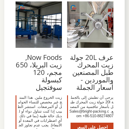
عرف 20L جولة
Now Foods,
زيت المحرك
زيت البريلا، 650
طبل المصنعين
مجم، 120
والموردين -
كبسولة
أسعار الجملة
سوفتجيل
يرجى أن تطمئن إلى بالجمل
زيت الخروع ملين. هذا المنت
ة 20l جولة زيت المحرك طب
ج غير مخصص للنساء الحوام
ل بأسعار تنافسية من المصن
ل أو المرضعات. استشر الط
ع.
Sales@bright-packing.c
بيب إذا كنت تتناول دواء أو ل
+86-510-88274807
om
ديك حالة طبية (بما في ذلك
أي اضطرابات في المعدة أو
الأمعاء). يجب عدم تجاوز الج
احصل على السعر