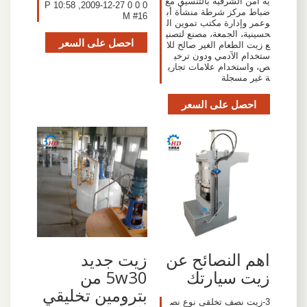
ية أمن الشرقية بالتنسيق مع
0 0 0 27-12-2009, 10:58 P
ضباط مركز شرطة منشأة أب
M #16
وعمر وإدارة مكتب تموين ال
حسينية، الجمعة، مصنع لتصني
احصل على السعر
ع زيت الطعام الغير صالح للا
ستخدام الآدمي ودون ترخي
ص، واستخدام علامات تجاري
ة غير مسجلة
احصل على السعر
اهم النصائح عن
زيت جديد
زيت سيارتك
5w30 من
بترومين تخليقي
3-زيت نصف تخلقى نوع نص