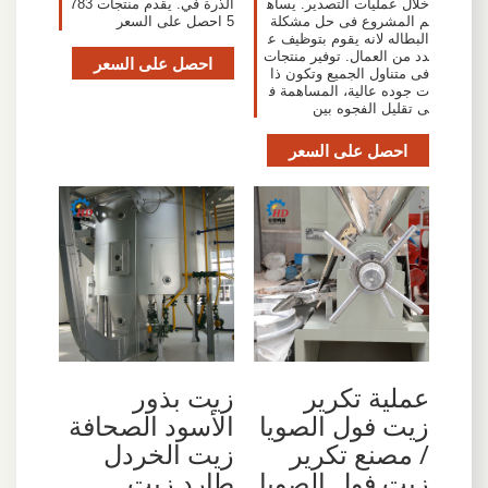
خلال عمليات التصدير. يساه
الذرة في. يقدم منتجات 783
م المشروع فى حل مشكلة
5 احصل على السعر
البطاله لانه يقوم بتوظيف ع
دد من العمال. توفير منتجات
احصل على السعر
فى متناول الجميع وتكون ذا
ت جوده عالية، المساهمة ف
ى تقليل الفجوه بين
احصل على السعر
عملية تكرير
زيت بذور
زيت فول الصويا
الأسود الصحافة
/ مصنع تكرير
زيت الخردل
زيت فول الصويا
طارد زيت