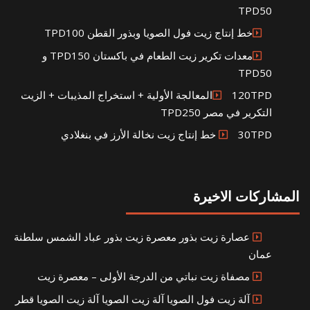
TPD50
خط إنتاج زيت فول الصويا وبذور القطن TPD100
معدات تكرير زيت الطعام في باكستان TPD150 و
TPD50
120TPDالمعالجة الأولية + استخراج المذيبات + الزيت
التكرير في مصر TPD250
30TPD خط إنتاج زيت نخالة الأرز في بنغلادي
المشاركات الاخيرة
عصارة زيت بذور معصرة زيت بذور عباد الشمس سلطنة
عمان
مصفاة زيت نباتي من الدرجة الأولى – معصرة زيت
آلة زيت فول الصويا آلة زيت الصويا آلة زيت الصويا قطر