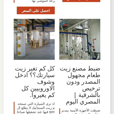
رعة الموصى بها.
احصل على السعر
ضبط مصنع زيت
كل كم تغير زيت
طعام مجهول
سيارتك؟؟ ادخل
المصدر ودون
وشوف
ترخيص
الاوروبيين كل
بالشرقية |
كم يغيروا.
المصري اليوم
اذ ترى السيارة التي تستخد
م زيت السنتاتيك لا يطلع ال
ضبطت الأجهزة الأمنية بمدير
rpm فيها عند تشغيلها صباحا.