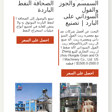
السمسم والجوز
الصحافة النفط
والفول
الباردة
السوداني على
تمتع بالوصول إلى الصحافة ا
البارد | تصنيع
لنفط الباردة الموثوق به وال
متقن للغاية في لجميع أنواع
عمليات استخراج النفط.
البحث عن أفضل شركات تص
نيع معصرة زيت الفول السو
داني ومعصرة زيت. آلة صنع
احصل على السعر
ال زيت الذرة/الصحافة زيت
الفول السوداني /آلة ضغط ا
ل زيت التجاري للبيع Zheng
zhou Hongde Grain and Oi
l Machinery Co., Ltd. US
$1500.0-2500.0 / قطعة
احصل على السعر