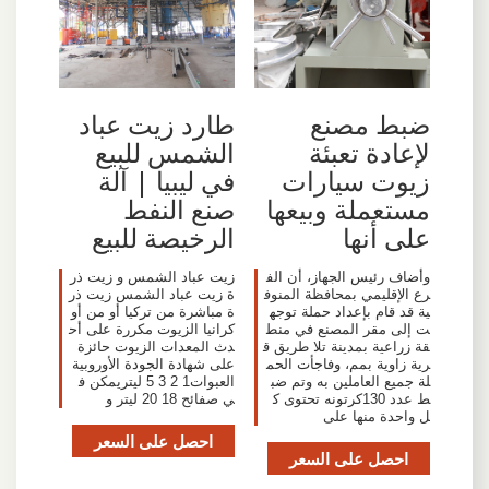
ضبط مصنع
طارد زيت عباد
لإعادة تعبئة
الشمس للبيع
زيوت سيارات
في ليبيا | آلة
مستعملة وبيعها
صنع النفط
على أنها
الرخيصة للبيع
وأضاف رئيس الجهاز، أن الف
زيت عباد الشمس و زيت ذر
رع الإقليمي بمحافظة المنوف
ة زيت عباد الشمس زيت ذر
ية قد قام بإعداد حملة توجه
ة مباشرة من تركيا أو من أو
ت إلى مقر المصنع في منط
كرانيا الزيوت مكررة على أح
قة زراعية بمدينة تلا طريق ق
دث المعدات الزيوت حائزة
رية زاوية بمم، وفاجأت الحم
على شهادة الجودة الأوروبية
لة جميع العاملين به وتم ضب
العبوات1 2 3 5 ليتريمكن ف
ط عدد 130كرتونه تحتوى ك
ي صفائح 18 20 ليتر و
ل واحدة منها على
احصل على السعر
احصل على السعر