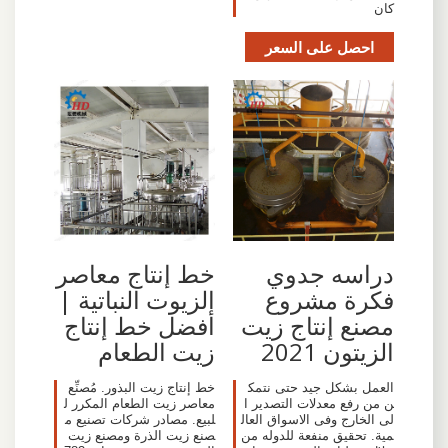
كان
احصل على السعر
دراسه جدوي
خط إنتاج معاصر
فكرة مشروع
الزيوت النباتية |
مصنع إنتاج زيت
أفضل خط إنتاج
الزيتون 2021
زيت الطعام
العمل بشكل جيد حتى نتمك
خط إنتاج زيت البذور. مُصنِّع
ن من رفع معدلات التصدير ا
معاصر زيت الطعام المكرر ل
لى الخارج وفى الاسواق العال
لبيع. مصادر شركات تصنيع م
مية. تحقيق منفعة للدوله من
صنع زيت الذرة ومصنع زيت