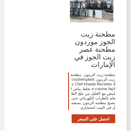
مطحنة زيت
الجوز موردون
مطحنة عصر
زيت الجوز في
الإمارات
مطحنة زيت الزيتون. مطحنة
زيت الزيتون crushersplant
s Chef khawla Recettes d
e cuisine façil يخلط بياض ا
لبيض مع القليل من ملح الط
عام بالطراب الكهربائي حتى
يصبح مطحنة الزيتون يستعم
ل في البيت استشاري .
احصل على السعر