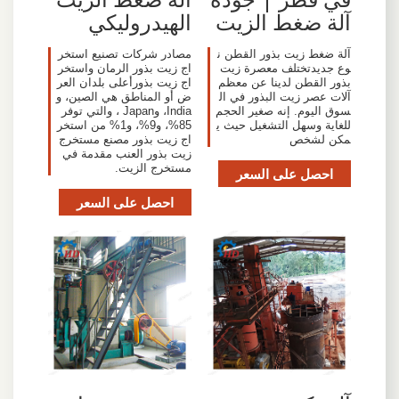
آلة ضغط الزيت
الهيدروليكي
آلة ضغط زيت بذور القطن ن
مصادر شركات تصنيع استخر
وع جديدتختلف معصرة زيت
اج زيت بذور الرمان واستخر
بذور القطن لدينا عن معظم
اج زيت بذورأعلى بلدان العر
آلات عصر زيت البذور في ال
ض أو المناطق هي الصين، و
سوق اليوم. إنه صغير الحجم
India، وJapan ، والتي توفر
للغاية وسهل التشغيل حيث ي
85%، و9%، و1% من استخر
مكن لشخص
اج زيت بذور مصنع مستخرج
زيت بذور العنب مقدمة في
مستخرج الزيت.
احصل على السعر
احصل على السعر