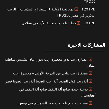
TPD50
120TPDالمعالجة الأولية + استخراج المذيبات + الزيت
التكرير في مصر TPD250
30TPD خط إنتاج زيت نخالة الأرز في بنغلادي
المشاركات الاخيرة
عصارة زيت بذور معصرة زيت بذور عباد الشمس سلطنة
عمان
مصفاة زيت نباتي من الدرجة الأولى – معصرة زيت
آلة زيت فول الصويا آلة زيت الصويا آلة زيت الصويا قطر
نوعية جيدة صانع آلة النفط صانع آلة النفط في
أفغانستان
مصنع جديد لإنتاج زيت بذور السمسم في تونس