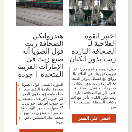
اختبر القوة
هيدروليكي
العلاجية لـ
الصحافة زيت
الصحافة الباردة
فول الصويا آلة
زيت بذور الكتان
صنع زيت في
الإمارات العربية
حول المنتج والموردين: أعد
المتحدة | جودة
تعريف تجربتك في العلاج بال
روائح مع قسط. يتوفر الصحا
فة الباردة زيت بذور الكتان ب
المورد الصيني فول الصويا ال
خصومات لا تقبل المنافسة
صحافة الباردة النفط سعر ال
على. الرائع.الصحافة الباردة
خطمطبعة زيت فول الصويا
زيت بذور الكتان تأتي مع الم
في جنوب أفريقيا ، مطبعة زي
ركبات النشطة المستخرجة
ت جنوب أفريقيا. حوالي 1
من
5٪ منها زيت جوز الهند ، 4٪
معاصر آلة صنع زيت للبيع ال
احصل على السعر
ضغط عباد الشمس / فول ال
صويا