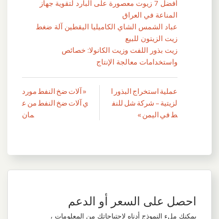
أفضل 7 زيوت معصورة على البارد لتقوية جهاز
المناعة في العراق
عباد الشمس الشاي الكاميليا اليقطين آلة ضغط
زيت الزيتون للبيع
زيت بذور اللفت وزيت الكانولا: خصائص
واستخدامات معالجة الإنتاج
عملية استخراج البذور ا
« آلات ضخ النفط مورد
تصفّح
لزيتية – شركة شل للنف
ي آلات ضخ النفط من ع
المقالات
ط في اليمن »
مان
احصل على السعر أو الدعم
يمكنك ملء النموذج أدناه لاحتياجاتك من المعلومات ،