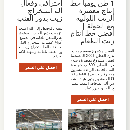
1 طن يوميا خط
احترافي وفعال
إنتاج معصرة
آلة استخراج
الزيت اللولبية
زيت بذور القنب
مع الجولة |
تمتع بالوصول إلى آلة استخر
أفضل خط إنتاج
اج زيت بذور القنب الموثوق
به والمتقن للغاية في لجميع
زيت الطعام
أنواع عمليات استخراج النف
ط. هذه آلة استخراج زيت بذ
الصين مشروع معصرة زيت
ور القنب تلقائية وسهلة الاس
بذرة القطن 300T المصنعينا
تخدام
لصين مشروع معصرة زيت ب
ذرة القطن 300t مع جودة ع
احصل على السعر
الية بالجملة، الرائدة مشروع
معصرة زيت بذرة القطن 30
0t المصنعين بذور عباد الشم
س آلة الصحافة النفط مصن
ع، الصين بذور عباد
احصل على السعر