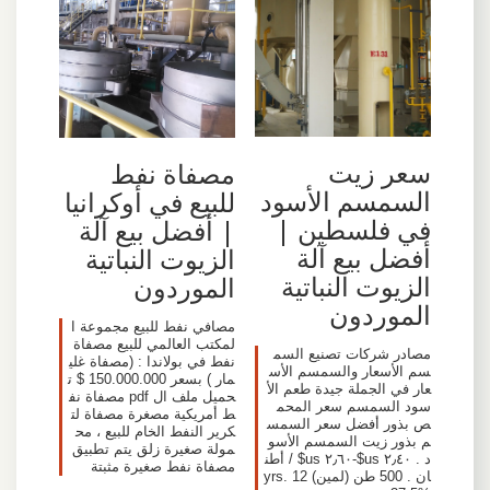
سعر زيت
مصفاة نفط
السمسم الأسود
للبيع في أوكرانيا
في فلسطين |
| أفضل بيع آلة
أفضل بيع آلة
الزيوت النباتية
الزيوت النباتية
الموردون
الموردون
مصافي نفط للبيع مجموعة ا
لمكتب العالمي للبيع مصفاة
مصادر شركات تصنيع السم
نفط في بولاندا : (مصفاة غلي
سم الأسعار والسمسم الأس
مار ) بسعر 150.000.000 $ ت
عار في الجملة جيدة طعم الأ
حميل ملف ال pdf مصفاة نف
سود السمسم سعر المحم
ط أمريكية مصغرة مصفاة لت
ص بذور أفضل سعر السمس
كرير النفط الخام للبيع ، مح
م بذور زيت السمسم الأسو
مولة صغيرة زلق يتم تطبيق
د . ٢٫٤٠ us$-٢٫٦٠ us$ / أطن
مصفاة نفط صغيرة مثبتة
ان . 500 طن (لمين) 12 yrs.