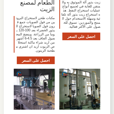
الطعام لمصنع
زيت بذور آلة الموثوق به وال
متقن للغاية في لجميع أنواع
الزيت
عمليات استخراج النفط. هذ
ه استخراج زيت بذور آلة تلقا
مكنات طحن لاستخراج البروت
ئية وسهلة الاستخدام حول ال
ين من فول الصويات جمع ق
منتج والموردين: تسوق للح
رون فول الصويا لاستخراج ال
صول على الأكثر فعالية.
بذور الخضراء بعد 100-120 ي
وما من الزراعة. وينضج المح
احصل على السعر
صول الجاف بعد 4.5-6 أشهر
من اريد شراء ماكنة استخلا
ص الزيوت اريد ان اشتري م
طحنة الزيتون.
احصل على السعر