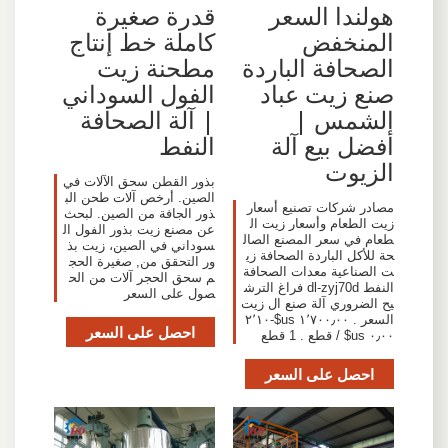
هولندا السعر
قدرة صغيرة
المنخفض
كاملة خط إنتاج
الصحافة الباردة
مطحنة زيت
صنع زيت عباد
الفول السوداني
الشمس |
| آلة الصحافة
أفضل بيع آلة
النفط
الزيوت
بذور القطن سحق الآلات في
الصين. أرخص آلات طحن الب
مصادر شركات تصنيع أسعار
ذور الجافة من الصين. لبحث
زيت الطعام وأسعار زيت ال
عن مصنع زيت بذور الفول ال
طعام في سعر المصنع الصال
سوداني في الصين، زيت بذ
حة للأكل الباردة الصحافة زي
ور التحقق من, صغيرة الحج
ت الصناعية معدات الصحافة
م سحق الحجر آلات من الح
النفط dl-zyj70d فراغ الترش
صول على السعر
يح الضروري آلة صنع ال زيت
السعر . ١٬٧٠٠٫٠٠ us$-٢٬١٠
احصل على السعر
٠٫٠٠ us$ / قطع . 1 قطع
احصل على السعر