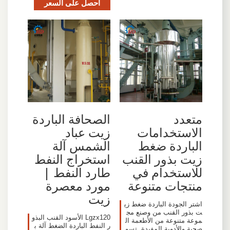
احصل على السعر
الصحافة الباردة
متعدد
زيت عباد
الاستخدامات
الشمس آلة
الباردة ضغط
استخراج النفط
زيت بذور القنب
طارد النفط |
للاستخدام في
مورد معصرة
منتجات متنوعة
زيت
اشتر الجودة الباردة ضغط زي
ت بذور القنب من وصنع مج
Lgzx120 الأسود القنب البذو
موعة متنوعة من الأطعمة ال
ر النفط الباردة الضغط آلة ب
صحية والأدوية المفيدة. تسو