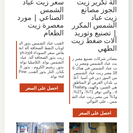
آلة تكرير زيت
سعر زيت عباد
الجوز مصانع
الشمس
زيت عباد
الصناعي | مورد
الشمس المكرر
معصرة زيت
| تصنيع وتوريد
الطعام
آلات ضغط زيت
القنب عباد الشمس بذور الب
الطهي
اوباب النفط الصحافة آلة انخ
فاض سعر السوداء yh-zyj4
زيت بذور الصحافة آلة. عباد
مصادر شركات تصنيع مصر ز
الشمس نواة, الكاميليا نواة
يت عباد الشمس ومصر زي
بذور, رشيم الكروم ، بذور ال
ت عباد الشمس في هناك 6
كتان, النار بذور القنب, Pine
18 مصر زيت عباد الشمس
nut نواة.
من المور دين في آسيا. أعل
ى بلدان العرض أو المناطق
هي الصين، والهند، وThailan
احصل على السعر
d ، والتي توفر 71%، و27%،
و1% من مصر زيت عباد الش
مس ، على التوالي.
احصل على السعر