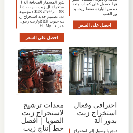
ذور المسمار الصحافة آلة ا
ق للحصول على كميات متعد
ستخراج ال زيت ٤٬٠٠٠٫٠٠ U
دة من الباردة ضغط زيت بذ
S$-٤٬٧٩٩٫٠٠ US$ / مجموعا
ور القنب
ت. تصميم جديد استخراج زي
ت حبوب الكاكاو/زيت زيتون
احصل على السعر
عذراء . Hi, My.
احصل على السعر
احترافي وفعال
معدات ترشيح
استخراج زيت
لاستخراج زيت
بذور آلة
الصويا | أفضل
خط إنتاج زيت
تمتع بالوصول إلى استخراج