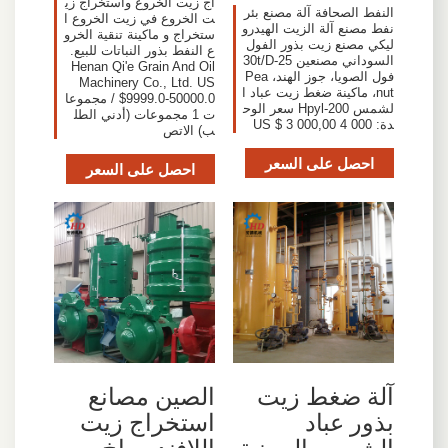
اج زيت الخروع واستخراج زي
النفط الصحافة آلة مصنع بئر
ت الخروع في زيت الخروع ا
نفط مصنع آلة الزيت الهيدرو
ستخراج و ماكينة تنقية الخرو
ليكي مصنع زيت بذور الفول
ع النفط بذور النباتات للبيع.
السوداني مصنعين 25-30t/D
Henan Qi'e Grain And Oil
فول الصويا، جوز الهند، Pea
Machinery Co., Ltd. US
nut، ماكينة ضغط زيت عباد ا
$9999.0-50000.0 / مجموعا
لشمس Hpyl-200 سعر الوح
ت 1 مجموعات (أدني الطل
دة: US $ 3 000,00 4 000
ب) الاتص
احصل على السعر
احصل على السعر
آلة ضغط زيت
الصين مصانع
بذور عباد
استخراج زيت
الشمس الصينية
اللافندر ماخ ،