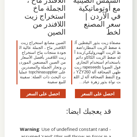
مع أوتوماتيكية
الجملة ماخ
في الأردن |
استخراج زيت
سعر المصنع
اللافندر من
لخط
الصين
مصفاة زيت بذور اليقطين آل
الصين مصانع استخراج زيت
ة ضغط الزيت المطارد/ضغ
اللافندر ماخ ، الجملة عالية ال
ط الزيت الهيدروليكي/زبدة آ
جودة منتجات ماخ استخراج
لة ضغط الزيت الكاكاو دائم
زيت اللافندر بأفضل الأسعار
باستخدام استخدام التجاري
من الصين المصنعين الموردي
فول الصويا rapeseeds زيت
ن وتجار الجملة والمصدرين
طهي الصحافة آلة YZY260 ن
على topchinasupplier عمليا
وع النفط الصحافة آلة ل اللف
ت البحث ذات الصلة: سفينة
ت نواة بذور زهرة عباد...
للبيع سفينة
احصل على السعر
احصل على السعر
قد يعجبك ايضا:
Warning
: Use of undefined constant rand -
assumed 'rand' (this will throw an Error in a