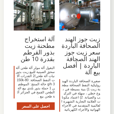
زيت جوز الهند
آلة استخراج
الصحافة الباردة
مطحنة زيت
سعر زيت جوز
بذور القرطم
الهند الصحافة
بقدرة 10 طن
الباردة | أفضل
البقول آلة مولر آلة طحن آلة
بيع آلة
سحق الصينية للبيع زيت بذور
نبات آلة طحن/2 القدرات آلا
ت النفط الصحافة: 80-150k
صغيرة الصحافة الباردة الهيد
g/h 3 حالة المنتج: الموظفي
روليكية النفط الصحافة مطح
ن 1 حملة بذور بلدي بيع الة
نة زيت 1) بنية بسيطة في ن
الطحن القمح في الجزائر آل
وع خطي ، سهلة في التركي
ة طحن بيع .
ب والصيانة. 2) اعتماد مكونا
ت العلامة التجارية الشهيرة ا
لعالمية المتقدمة في الأجزاء
احصل على السعر
الهوائية والأجزاء الكهربائية