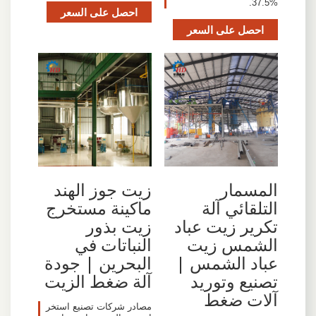
37.5%.
احصل على السعر
احصل على السعر
المسمار
زيت جوز الهند
التلقائي آلة
ماكينة مستخرج
تكرير زيت عباد
زيت بذور
الشمس زيت
النباتات في
عباد الشمس |
البحرين | جودة
تصنيع وتوريد
آلة ضغط الزيت
آلات ضغط
مصادر شركات تصنيع استخر