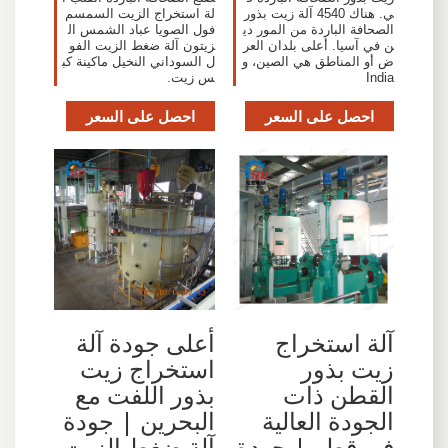
ي. هناك 4540 آلة زيت بذور
لة استخراج الزيت السمسم
الصحافة الباردة من المور دي
فول الصويا عباد الشمس ال
ن في آسيا. أعلى بلدان العر
زيتون آلة ضغط الزيت الفو
ض أو المناطق هي الصين، و
ل السوداني النخيل ماكينة كب
India
س زيت.
احصل على السعر
احصل على السعر
آلة استخراج
أعلى جودة آلة
زيت بذور
استخراج زيت
القطن ذات
بذور اللفت مع
الجودة العالية
البحرين | جودة
في قطر | جودة
آلة ضغط الزيت