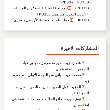
TPD150 و TPD50
120TPDالمعالجة الأولية + استخراج المذيبات
+ الزيت التكرير في مصر TPD250
30TPD خط إنتاج زيت نخالة الأرز في بنغلادي
المشاركات الاخيرة
عصارة زيت بذور معصرة زيت بذور عباد
الشمس سلطنة عمان
مصفاة زيت نباتي من الدرجة الأولى – معصرة
زيت
آلة زيت فول الصويا آلة زيت الصويا آلة زيت
الصويا قطر
نوعية جيدة صانع آلة النفط صانع آلة النفط في
أفغانستان