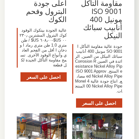
مقاومة التآكل
أعلى جودة
ISO 9001
البترول وفحم
مونيل 400
الكوك
أنابيب سبائك
عالية الجودة بيتكوك الوقود
النيكل
كوك البترول المشترين ٢٣٠٫
٠٠ US$-٦٠٨٫٠٠ US$ / طن
متري 1.0 طن متري رماد ا و
جودة عالية مقاومة التآكل I
دخان ا أقل من الفحم العاد
SO 9001 مونيل 400 أنابيب
ي وأنواع الوقود الأخرى. تس
سبائك النيكل من الصين, الر
مح مقاومة التآكل الجيدة لك
ائدة في الصين Corrosion R
ل قطعة
esistance Nickel Alloy Pip
e المنتج, ISO 9001 Approv
ed Nickel Alloy Pipe مصان
احصل على السعر
ع, انتاج جودة عالية Monel 4
00 Nickel Alloy Pipe المنتج
ات.
احصل على السعر