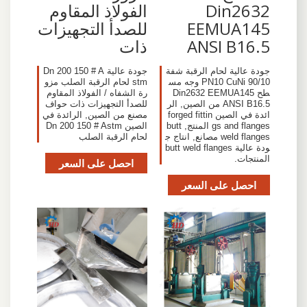
Din2632
الفولاذ المقاوم
EEMUA145
للصدأ التجهيزات
ANSI B16.5
ذات
جودة عالية لحام الرقبة شفة
جودة عالية Dn 200 150 # A
PN10 CuNi 90/10 وجه مس
stm لحام الرقبة الصلب مزو
طح Din2632 EEMUA145
رة الشفاه / الفولاذ المقاوم
ANSI B16.5 من الصين, الر
للصدأ التجهيزات ذات حواف
ائدة في الصين forged fittin
مصنع من الصين, الرائدة في
gs and flanges المنتج, butt
الصين Dn 200 150 # Astm
weld flanges مصانع, انتاج ج
لحام الرقبة الصلب
ودة عالية butt weld flanges
المنتجات.
احصل على السعر
احصل على السعر