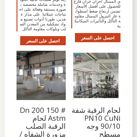
ي المسال /خزان خزان فارغ
ة وخدمات شاملة مخصصة ب
للحصول على أفضل الأسعار
صورة مستقة وفعالة على اح
تضمن ارتفاع ضغط اسطوان
تياجات عملائنا. على مدار ع
ة غاز البترول المسال مقاوم
قدين، طورنا أدوات تصنيع م
ة التآكل والتأثيرات الميكانيك
واد تشكيلية من المعدن الص
ية
لب وبلوكات مقاومة التآكل
احصل على السعر
احصل على السعر
لحام الرقبة شفة
Dn 200 150 #
PN10 CuNi
Astm لحام
90/10 وجه
الرقبة الصلب
مسطح
مزورة الشفاه /