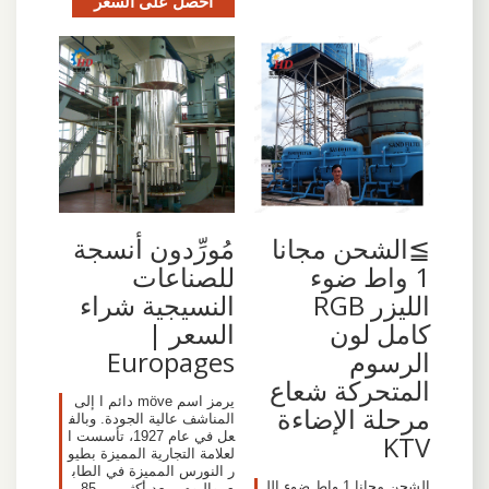
احصل على السعر
≧الشحن مجانا
مُورِّدون أنسجة
1 واط ضوء
للصناعات
الليزر RGB
النسيجية شراء
كامل لون
السعر |
الرسوم
Europages
المتحركة شعاع
يرمز اسم möve دائم ا إلى
مرحلة الإضاءة
المناشف عالية الجودة. وبالف
عل في عام 1927، تأسست ا
KTV
لعلامة التجارية المميزة بطيو
ر النورس المميزة في الطاب
الشحن مجانا 1 واط ضوء الل
ع. واليوم - بعد أكثر من 85