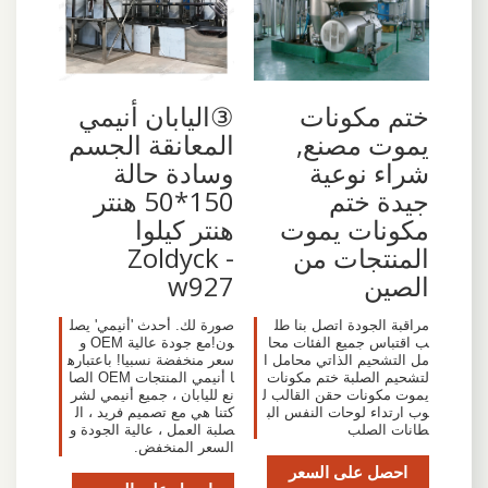
ختم مكونات
③اليابان أنيمي
يموت مصنع,
المعانقة الجسم
شراء نوعية
وسادة حالة
جيدة ختم
150*50 هنتر
مكونات يموت
هنتر كيلوا
المنتجات من
Zoldyck -
الصين
w927
مراقبة الجودة اتصل بنا طل
صورة لك. أحدث 'أنيمي' يصل
ب اقتباس جميع الفئات محا
ون!مع جودة عالية OEM و
مل التشحيم الذاتي محامل ا
سعر منخفضة نسبيا! باعتباره
لتشحيم الصلبة ختم مكونات
ا أنيمي المنتجات OEM الصا
يموت مكونات حقن القالب ل
نع لليابان ، جميع أنيمي لشر
وب ارتداء لوحات النفس الب
كتنا هي مع تصميم فريد ، ال
طانات الصلب
صلبة العمل ، عالية الجودة و
السعر المنخفض.
احصل على السعر