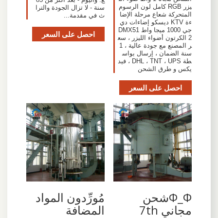
يزر RGB كامل لون الرسوم
سنة - لا تزال الجودة والترا
المتحركة شعاع مرحلة الإضا
ث في مقدمة...
ءة KTV ديسكو إضاءات دي
جي 1000 ميجا واط DMX51
احصل على السعر
2 الكرتون أضواء الليزر ، سع
ر المصنع مع جودة عالية ، 1
سنة الضمان ، إرسال بواس
طة DHL ، TNT ، UPS ، فيد
يكس و طرق الشحن
احصل على السعر
Φ_Φشحن
مُورِّدون المواد
مجاني 7th
المضافة