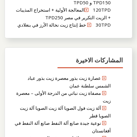
TPD150 و TPD50
120TPDالمعالجة الأولية + استخراج المذيبات
+ الزيت التكرير في مصر TPD250
30TPD خط إنتاج زيت نخالة الأرز في بنغلادي
المشاركات الاخيرة
عصارة زيت بذور معصرة زيت بذور عباد
الشمس سلطنة عمان
مصفاة زيت نباتي من الدرجة الأولى – معصرة
زيت
آلة زيت فول الصويا آلة زيت الصويا آلة زيت
الصويا قطر
نوعية جيدة صانع آلة النفط صانع آلة النفط في
أفغانستان