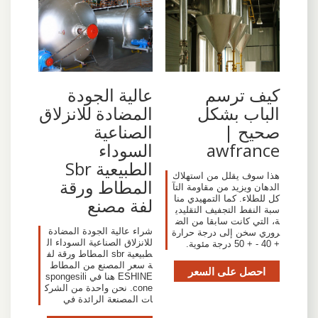
كيف ترسم
عالية الجودة
الباب بشكل
المضادة للانزلاق
صحيح |
الصناعية
awfrance
السوداء
الطبيعية Sbr
هذا سوف يقلل من استهلاك
المطاط ورقة
الدهان ويزيد من مقاومة التآ
كل للطلاء. كما التمهيدي منا
لفة مصنع
سبة النفط التجفيف التقليدي
ة، التي كانت سابقا من الض
شراء عالية الجودة المضادة
روري سخن إلى درجة حرارة
للانزلاق الصناعية السوداء ال
+ 40 - + 50 درجة مئوية.
طبيعية sbr المطاط ورقة لف
ة سعر المصنع من المطاط
احصل على السعر
ESHINE هنا في spongesili
cone. نحن واحدة من الشرك
ات المصنعة الرائدة في