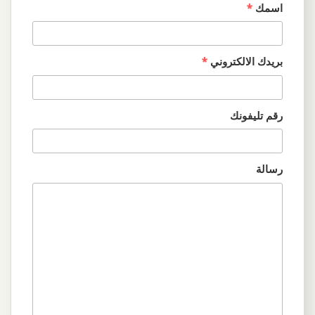
اسمك
*
بريدك الالكتروني
*
رقم تليفونك
رسالة