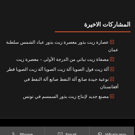
المشاركات الاخيرة
عصارة زيت بذور معصرة زيت بذور عباد الشمس سلطنة
عمان
مصفاة زيت نباتي من الدرجة الأولى – معصرة زيت
آلة زيت فول الصويا آلة زيت الصويا آلة زيت الصويا قطر
نوعية جيدة صانع آلة النفط صانع آلة النفط في
أفغانستان
مصنع جديد لإنتاج زيت بذور السمسم في تونس
Copyright © 2021
SITEMAP
بناء مصنع إنتاج الزيوت النباتية الخاص بك
|
Phone
Email
Whatsapp