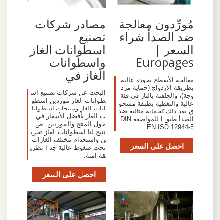
مُورِّدون معالجة
مصادر شركات
ضد الصدأ شراء
تصنيع
السعر |
اسطوانات الغاز
Europages
واسطوانات
الغاز في
معالجة الأسطح بجودة عالية
بطريقة الازدواج (حماية مزد
البحث عن شركات تصنيع اس
وجة)، والجلفنة بالنار في فئة
طوانات الغاز موردين اسطو
عالية والتغطية بطبقة مسحو
انات الغاز ومنتجات اسطوانا
ق بعد ذلك كحماية مثالية ضد
ت الغاز بأفضل الأسعار في
الصدأ طبق ا للمواصفة DIN
حول المنتج والموردين: ص.
EN ISO 12944-5.
تتيح لنا اسطوانات الغاز تخزي
ن واستخدام مختلف الغازات
احصل على السعر
تحت ضغوط عالية جد ا بطري
قة آمنة.
احصل على السعر