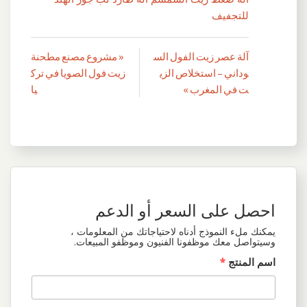
للتجفيف
آلة عصر زيت الفول الس
« مشروع مصنع مطحنة
تصفّح
وداني – استخلاص الزي
زيت فول الصويا في ترك
المقالات
ت في المغرب »
يا
احصل على السعر أو الدعم
يمكنك ملء النموذج أدناه لاحتياجاتك من المعلومات ،
وسيتواصل معك موظفونا الفنيون وموظفو المبيعات.
اسم المنتج
*