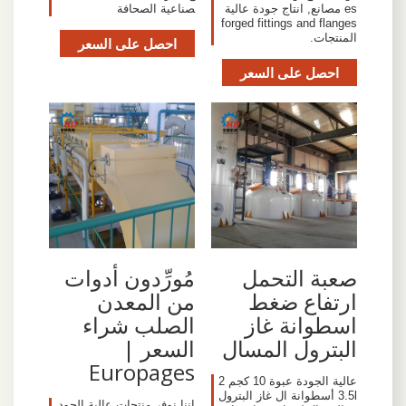
es مصانع, انتاج جودة عالية
صناعية الصحافة
forged fittings and flanges
المنتجات.
احصل على السعر
احصل على السعر
صعبة التحمل
مُورِّدون أدوات
ارتفاع ضغط
من المعدن
اسطوانة غاز
الصلب شراء
البترول المسال
السعر |
Europages
عالية الجودة عبوة 10 كجم 2
3.5l أسطوانة ال غاز البترول
إننا نوفر منتجات عالية الجود