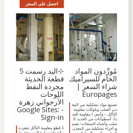
احصل على السعر
⊹اليد رسمت 5
مُورِّدون المواد
قطعة الحديثة
الخام للسيراميك
مجردة النفط
شراء السعر |
اللوحات
Europages
الأرجواني زهرة
تصنيع مواد تشكيلية من المع
- Google Sites:
دن الصلب وبلوكات مقاومة
التآكل – وأيض ا مقاومة للص
Sign-in
دأ، أسطوانات من الحديد ال
صلب وأشباه المنتجات؛ تصني
1 قطع مقاومة التآكل شعرت
ع أجزاء تشكيلية من المعدن
مكشطة سيارة الممسحة ما