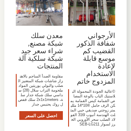
الأرجواني
معدن سلك
شفافة الذكور
شبكة مصنع,
القضيب كم
شراء سعر جيد
موسع قابلة
شبكة سلكية آلة
لإعادة
المنتجات
الاستخدام
مقاومة الصدأ المناجم بالاهت
المزدوج خاتم
زاز شاشات شبكة المنغنيز ال
صلب والبولي يوريثين المواد
ملحومة التراب سلال (28) س
©عالية الجودة المحمولة الب
داسي سلك شبكة جدار سل
لاستيك الباب بالوعة المصا
ة، 2x1x1meters سلك قفص
ص القمامة كيس القمامة يم
ل روك يحتبس جدار
كن الرف حامل ®10*14 مللي
متر زوجتي صديقي حبي المث
لث الهندسة أنبوب 316l الفو
احصل على السعر
لاذ الصلب سحر الأوروبي الخ
رز لسوار SEB-LG211