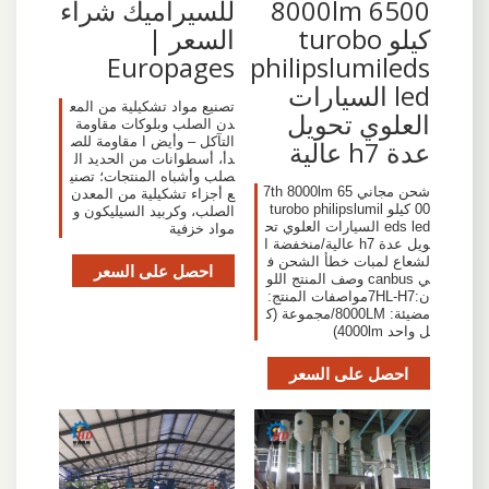
8000lm 6500
للسيراميك شراء
كيلو turobo
السعر |
Europages
philipslumileds
led السيارات
تصنيع مواد تشكيلية من المع
العلوي تحويل
دن الصلب وبلوكات مقاومة
التآكل – وأيض ا مقاومة للص
عدة h7 عالية
دأ، أسطوانات من الحديد ال
صلب وأشباه المنتجات؛ تصني
شحن مجاني 7th 8000lm 65
ع أجزاء تشكيلية من المعدن
00 كيلو turobo philipslumil
الصلب، وكربيد السيليكون و
eds led السيارات العلوي تح
مواد خزفية
ويل عدة h7 عالية/منخفضة ا
لشعاع لمبات خطأ الشحن ف
احصل على السعر
ي canbus وصف المنتج اللو
ن:7HL-H7مواصفات المنتج:
مضيئة: 8000LM/مجموعة (ك
ل واحد 4000lm)
احصل على السعر