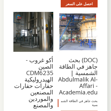
احصل على السعر
(DOC) بحث
أكو غروب -
جاهز في الطاقة
الصين
الشمسية |
CDM6235
Abdulmalik Al-
الهيدروليكية
Affari -
حفارات حفارات
Academia.edu
المصنعين
والموردين
بحث جاهز في الطاقة الشم
والمصنع
سية