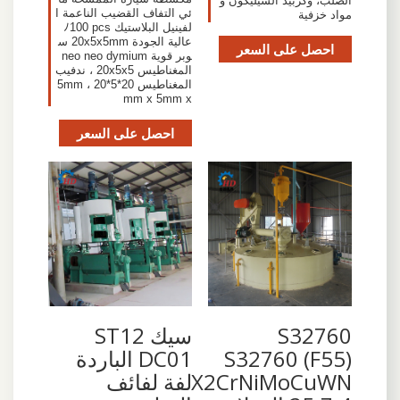
الصلب، وكربيد السيليكون و
ئي التفاف القضيب الناعمة ا
مواد خزفية
لفينيل البلاستيك ﾉ100 pcs
عالية الجودة 20x5x5mm س
احصل على السعر
وبر قوية neo neo dymium
المغناطيس 20x5x5 ، ندفيب
المغناطيس 20*5*5mm ، 20
mm x 5mm x
احصل على السعر
S32760
سيك ST12
S32760 (F55)
DC01 الباردة
X2CrNiMoCuWN
لفة لفائف