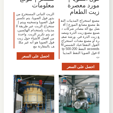
مورد معصرة
معلومات
زيت الطعام
الزيت النباتى المستخرج من
بذور فول الصويا، يتم تكسير
مصنع استخراج المذيبات النف
فول الصويا وتسخينه ويتم إ
ط مصنع مصانع الموزع | أف
ستخراج الزيت عبر طريقة ال
ضل بيع آلة مصادر شركات ت
مذيبات بإستخدام الهكسين،
صنيع مصنع زيت الذرة ومصن
ثم يتم تكرير الزيت. واحدة
ع زيت الذرة في. ورشة صغي
من أفضل الأشياء حول زيت
رة أو مصنع معدات استخراج
فول الصويا هو أنه غير مكل
الفول النفط/عباد الشمس/fl
ف بالمقارنة مع
axseeds النفط 200-500 tp
d فول الصويا النفط المذيبا
احصل على السعر
ت
احصل على السعر