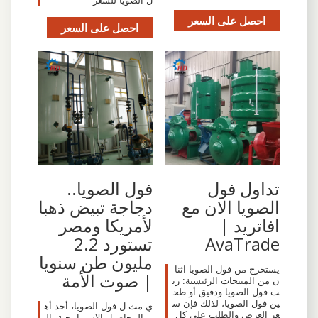
ل الصويا للشعر
احصل على السعر
احصل على السعر
تداول فول
فول الصويا..
الصويا الان مع
دجاجة تبيض ذهبا
افاتريد |
لأمريكا ومصر
AvaTrade
تستورد 2.2
مليون طن سنويا
يستخرج من فول الصويا اثنا
| صوت الأمة
ن من المنتجات الرئيسية: زي
ت فول الصويا ودقيق أو طح
ين فول الصويا، لذلك فإن س
ي مث ل فول الصويا، أحد أه
عر العرض والطلب على كل
م المحاصيل الاستراتيجية، ال