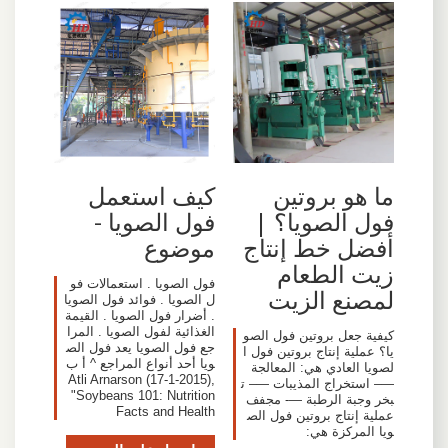
ما هو بروتين
كيف استعمل
فول الصويا؟ |
فول الصويا -
أفضل خط إنتاج
موضوع
زيت الطعام
فول الصويا . استعمالات فو
لمصنع الزيت
ل الصويا . فوائد فول الصويا
. أضرار فول الصويا . القيمة
الغذائية لفول الصويا . المرا
كيفية جعل بروتين فول الصو
جع فول الصويا يعد فول الص
يا؟ عملية إنتاج بروتين فول ا
ويا أحد أنواع المراجع ^ أ ب
لصويا العادي هي: المعالجة
Atli Arnarson (17-1-2015),
—– استخراج المذيبات —– ت
"Soybeans 101: Nutrition
بخر وجبة الرطبة —- مجفف
Facts and Health
عملية إنتاج بروتين فول الص
ويا المركزة هي: