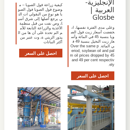
الإنجليزية-
كيفية زراعة فول الصويا – م
العربية |
وضوع فول الصويا فول الصو
يا هو نوع من البقولي ات الت
Glosbe
ي يرجع أصلها إلى شرق آسي
ا، وص نفت من قبل منظمة
وعلى مدى الفترة نفسها، ان
الأغذية والزراعة التابعة للأم
خفضت أسعار زيت فول الص
م الم تحدة على أن ها من ال
ويا بنسبة 45 في المائة وأس
بذور الزيتي ة، وت عتبر من
عار زيت النخيل بنسبة 49 ف
أكثر النباتات
ي المائة. Over the same p
eriod, soybean oil and pal
احصل على السعر
m oil prices dropped by 45
and 49 per cent respectiv
ely.
احصل على السعر