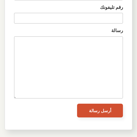
رقم تليفونك
رسالة