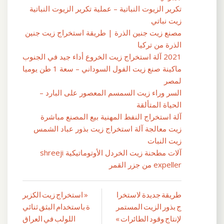
تكرير الزيوت النباتية – عملية تكرير الزيوت النباتية
زيت نباتي
مصنع زيت جنين الذرة | طريقة استخراج زيت جنين
الذرة من تركيا
2021 آلة استخراج زيت الخروع أداء جيد في الجنوب
ماكينة صنع زيت الفول السوداني – سعة 1 طن يوميا
لمصر
السر وراء زيت السمسم المعصور على البارد –
الحياة المتألقة
آلة استخراج النفط المهنية بيع المصنع مباشرة
زيت معالجة آلة استخراج زيت بذور عباد الشمس
زيت النبات
آلات مطحنة زيت الخردل الأوتوماتيكية shreeji
expeller من جزر القمر
طريقة جديدة لاستخرا
« استخراج زيت الكزبر
تصفّح
ج بذور الزيت المستمر
ة باستخدام البثق ثنائي
المقالات
لإنتاج وقود الطائرات »
اللولب في العراق