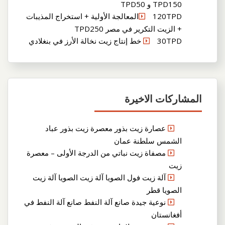
TPD150 و TPD50
120TPDالمعالجة الأولية + استخراج المذيبات
+ الزيت التكرير في مصر TPD250
30TPD خط إنتاج زيت نخالة الأرز في بنغلادي
المشاركات الاخيرة
عصارة زيت بذور معصرة زيت بذور عباد
الشمس سلطنة عمان
مصفاة زيت نباتي من الدرجة الأولى – معصرة
زيت
آلة زيت فول الصويا آلة زيت الصويا آلة زيت
الصويا قطر
نوعية جيدة صانع آلة النفط صانع آلة النفط في
أفغانستان