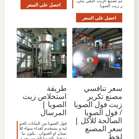
تم تصنيع الزيت النقي بتكري
احصل على السعر
ر زيت الصويا
احصل على السعر
سعر تنافسي
طريقة
مصنع تكرير
استخلاص زيت
زيت فول الصويا
الصويا |
/ فول الصويا
المرسال
الصالحة للأكل |
فول الصويا من البناتات الحو
سعر المصنع
لية و يستخدم كغذاء سواء للا
نسان او الحيوان , يكون نبا
لخط
ت فول الصويا القرون بعد م