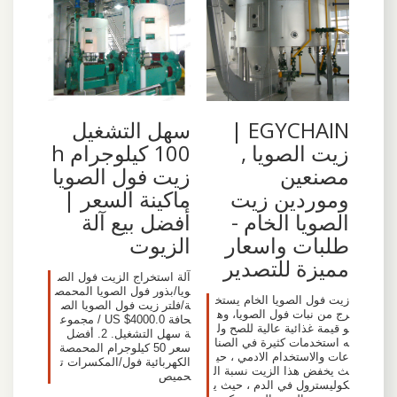
EGYCHAIN |
سهل التشغيل
زيت الصويا ,
100 كيلوجرام h
مصنعين
زيت فول الصويا
وموردين زيت
ماكينة السعر |
الصويا الخام -
أفضل بيع آلة
طلبات واسعار
الزيوت
مميزة للتصدير
آلة استخراج الزيت فول الص
ويا/بذور فول الصويا المحمص
زيت فول الصويا الخام يستخ
ة/فلتر زيت فول الصويا الص
رج من نبات فول الصويا، وه
حافة US $4000.0 / مجموع
و قيمة غذائية عالية للصح ول
ة سهل التشغيل. 2. أفضل
ه استخدمات كثيرة في الصنا
سعر 50 كيلوجرام المحمصة
عات والاستخدام الادمي ، حي
الكهربائية فول/المكسرات ت
ث يخفض هذا الزيت نسبة ال
حميص
كوليسترول في الدم ، حيث ي