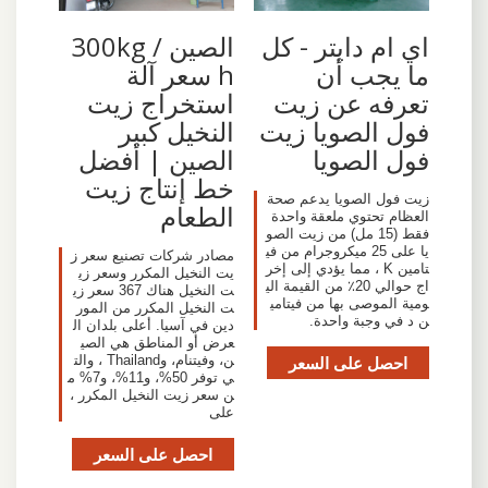
اي ام دايتر - كل
الصين 300kg /
ما يجب أن
h سعر آلة
تعرفه عن زيت
استخراج زيت
فول الصويا زيت
النخيل كبير
فول الصويا
الصين | أفضل
خط إنتاج زيت
زيت فول الصويا يدعم صحة
الطعام
العظام تحتوي ملعقة واحدة
فقط (15 مل) من زيت الصو
يا على 25 ميكروجرام من في
مصادر شركات تصنيع سعر ز
تامين K ، مما يؤدي إلى إخر
يت النخيل المكرر وسعر زي
اج حوالي 20٪ من القيمة الي
ت النخيل هناك 367 سعر زي
ومية الموصى بها من فيتامي
ت النخيل المكرر من المور
ن د في وجبة واحدة.
دين في آسيا. أعلى بلدان ال
عرض أو المناطق هي الصي
احصل على السعر
ن، وفيتنام، وThailand ، والت
ي توفر 50%، و11%، و7% م
ن سعر زيت النخيل المكرر ،
على
احصل على السعر