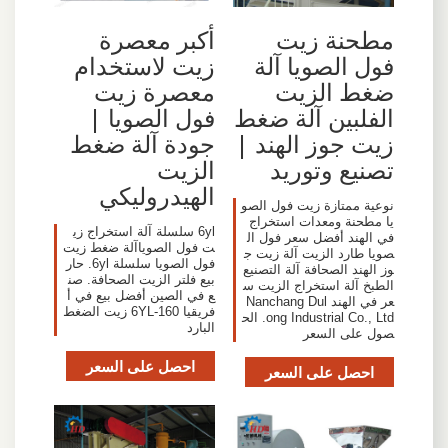
مطحنة زيت
أكبر معصرة
فول الصويا آلة
زيت لاستخدام
ضغط الزيت
معصرة زيت
الفلبين آلة ضغط
فول الصويا |
زيت جوز الهند |
جودة آلة ضغط
تصنيع وتوريد
الزيت
الهيدروليكي
نوعية ممتازة زيت فول الصو
يا مطحنة ومعدات استخراج
6yl سلسلة آلة استخراج زي
في الهند أفضل سعر فول ال
ت فول الصوياآلة ضغط زيت
صويا طارد الزيت آلة زيت ج
فول الصويا سلسلة 6yl. حار
وز الهند الصحافة آلة التصنيع
بيع فلتر الزيت الصحافة. صن
الطبخ آلة استخراج الزيت س
ع في الصين أفضل بيع في أ
عر في الهند Nanchang Dul
فريقيا 6YL-160 زيت الضغط
ong Industrial Co., Ltd. الح
البارد
صول على السعر
احصل على السعر
احصل على السعر