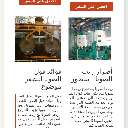
احصل على السعر
احصل على السعر
أضرار زيت
فوائد فول
الصويا - سطور
الصويا للشعر -
موضوع
زيت الصويا يستخرج زيت ال
صويا من بذور نبات فول الص
فول الصويا . فوائد فول الص
ويا ويعد هذا الزيت غني بالم
ويا . فوائد فول الصويا للشع
واد الغذائية القيمة التي تسا
ر . وصفات زيت الصويا . وص
هم في تعزيز صحة الإنسان,
فة زيت الصويا وزيت الخروع
ويعد من الزيوت المتعددة غي
. زيت الصويا مع زيت عب اد
ر المشبعة كما يحتوس على
الشمس فول الصويا فول مو
دهون أوميغا 3 وهي مفيدة ل
اضيع ذات صلة بـ : فوائد فو
صحة القلب كما