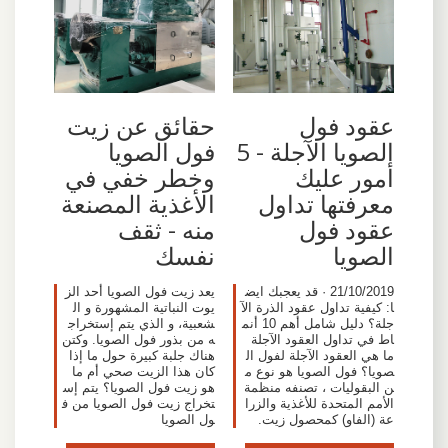
عقود فول
حقائق عن زيت
الصويا الآجلة - 5
فول الصويا
أمور عليك
وخطر خفي في
معرفتها تداول
الأغذية المصنعة
عقود فول
منه - ثقف
الصويا
نفسك
21/10/2019 · قد يعجبك ايض
يعد زيت فول الصويا أحد الز
ا: كيفية تداول عقود الذرة الآ
يوت النباتية المشهورة و ال
جلة؟ دليل شامل أهم 10 أنم
شعبية، و الذي يتم إستخراج
اط في تداول العقود الآجلة
ه من بذور فول الصويا. وكتن
ما هي العقود الآجلة لفول ال
هناك جلبة كبيرة حول ما إذا
صويا؟ فول الصويا هو نوع م
كان هذا الزيت صحي أم ما
ن البقوليات ، تصنفه منظمة
هو زيت فول الصويا؟ يتم إس
الأمم المتحدة للأغذية والزرا
تخراج زيت فول الصويا من ف
عة (الفاو) كمحصول زيت.
ول الصويا