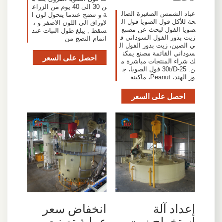
ن 30 الى 40 يوم من الزراع
عباد الشمس الصغيرة الصال
ة و تنضج عندما يتحول لون ا
حة للأكل فول الصويا فول ال
لاوراق الى اللون الاصفر و ت
صويا الفول لبحث عن مصنع
سقط , يبلغ طول النبات عند
زيت بذور الفول السوداني ف
اتمام النضج من
ي الصين، زيت بذور الفول ال
سوداني القائمة مصنع يمكن
احصل على السعر
ك شراء المنتجات مباشرة م
ن. 25-30t/D فول الصويا، ج
وز الهند، Peanut، ماكينة
احصل على السعر
إعداد آلة
انخفاض سعر
استخراج زيت
عملية تصنيع