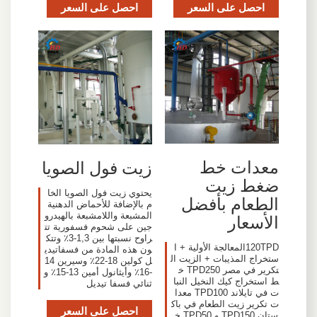
احصل على السعر
احصل على السعر
معدات خط
زيت فول الصويا
ضغط زيت
يحتوي زيت فول الصويا الخا
الطعام بأفضل
م بالإضافة للأحماض الدهنية
المشبعة واللامشبعة بالهيدرو
الأسعار
جين على شحوم فسفورية تت
راوح نسبتها بين 1,3-3٪ وتتك
120TPDالمعالجة الأولية + ا
ون هذه المادة من فسفاتيدي
ستخراج المذيبات + الزيت ال
ل كولين 18-22٪ وسيرين 14
تكرير في مصر TPD250 خ
-16٪ وأيثانول أمين 13-15٪ و
ط استخراج كيك النخيل النبا
ثنائي فسفا تيديل
ت في تايلاند TPD100 معدا
ت تكرير زيت الطعام في باك
احصل على السعر
ستان TPD150 و TPD50 خ