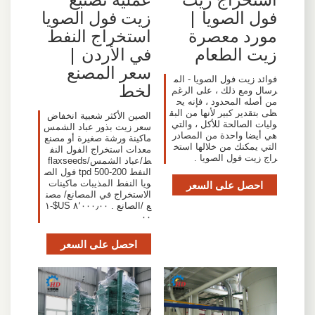
فول الصويا |
زيت فول الصويا
مورد معصرة
استخراج النفط
زيت الطعام
في الأردن |
سعر المصنع
فوائد زيت فول الصويا - الم
لخط
رسال ومع ذلك ، على الرغم
من أصله المحدود ، فإنه يح
ظى بتقدير كبير لأنها من البق
الصين الأكثر شعبية انخفاض
وليات الصالحة للأكل ، والتي
سعر زيت بذور عباد الشمس
هي أيضا واحدة من المصادر
ماكينة ورشة صغيرة أو مصنع
التي يمكنك من خلالها استخ
معدات استخراج الفول النف
راج زيت فول الصويا .
ط/عباد الشمس/flaxseeds
النفط 200-500 tpd فول الص
احصل على السعر
ويا النفط المذيبات ماكينات
الاستخراج في المصانع/ مصن
ع /الصانع . ٨٬٠٠٠٫٠٠ US$-١
٠٠
احصل على السعر