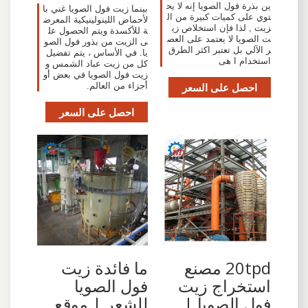
ين بذرة فول الصويا إنه لا يح
بينما زيت فول الصويا غني با
توي على كميات كبيرة من ال
لأحماض اللينولينيكية المعرض
زيت , لذا فإن استخلاص زي
ة للأكسدة ويتم الحصول عل
ت الصويا لا يعتمد على العص
ى الزيت من بذور فول الصو
ر الآلي بل تعتبر اكثر الطرق
يا. في الأساس ، يتم تفضيل
استخدام ا هى
كل من زيت عباد الشمس و
زيت فول الصويا في بعض أو
احصل على السعر
أجزاء من العالم.
احصل على السعر
20tpd مصنع
ما فائدة زيت
استخراج زيت
فول الصويا
فول الصويا |
للشعر | موقع