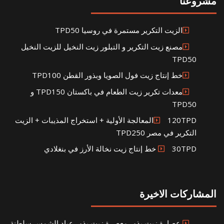
مشروعنا
الزيت التكرير مستمرة في روسيا TPD50
مصنع زيت التكرير و التبلور زيت النخيل للزيت النخيل
TPD50
خط إنتاج زيت فول الصويا وبذور القطن TPD100
معدات تكرير زيت الطعام في باكستان TPD150 و
TPD50
120TPDالمعالجة الأولية + استخراج المذيبات + الزيت
التكرير في مصر TPD250
30TPD خط إنتاج زيت نخالة الأرز في بنغلادي
المشاركات الاخيرة
عصارة زيت بذور معصرة زيت بذور عباد الشمس سلطنة