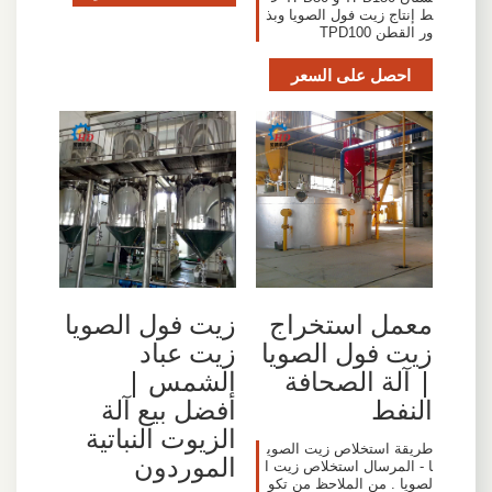
ط إنتاج زيت فول الصويا وبذ
ور القطن TPD100
احصل على السعر
معمل استخراج
زيت فول الصويا
زيت فول الصويا
زيت عباد
| آلة الصحافة
الشمس |
النفط
أفضل بيع آلة
الزيوت النباتية
طريقة استخلاص زيت الصوي
الموردون
ا - المرسال استخلاص زيت ا
لصويا . من الملاحظ من تكو