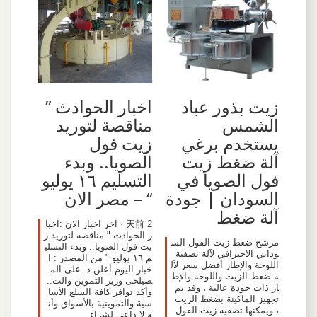
اخبار الحوادث ”
زيت بذور عباد
مناقصة لتوريد
الشمس
زيت فول
يستخدم برغي
الصويا.. وبدء
آلة ضغط زيت
التسليم ١٦ يوليو
فول الصويا في
“ – مصر الان
السودان | جودة
آلة ضغط
2 天前 · اخر اخبار الان :اخبا
ر الحوادث " مناقصة لتوريد ز
مرشح ضغط زيت الفول الس
يت فول الصويا.. وبدء التسلي
وداني الاحترافي لآلة تصفية
م ١٦ يوليو " من المصدر : ا
اللوحة والإطار أفضل سعر لآل
خبار اليوم أعلن د. على الم
ة ضغط الزيت واللوحة والإط
صيلحى وزير التموين والت..
ار ذات جودة عالية ، وقد تم
وأكد توافر كافة السلع الأسا
تجهيز الماكينة بضغط الزيت
سية والتموينية بالأسواق وأن
، ويمكنها تصفية زيت الفول
ه لا داعى لشراء