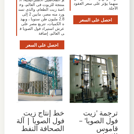
منهما يؤثر على سعر العقود
منتجة للزيوت فى العالم، وخ
الآجلة.
اصة زيت الطعام، والذى تست
ورد منه مصر، مابين 2 إلى
احصل على السعر
2.8 مليون طن سنويا ، وبهذ
ه الكميات، تتربع مصر على
عرش استيراد فول الصويا ف
ى العالم، إضافة
احصل على السعر
ترجمة 'زيت
خط إنتاج زيت
فول الصويا' –
فول الصويا | آلة
قاموس
الصحافة النفط