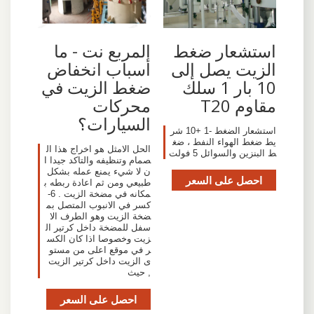
استشعار ضغط
المربع نت - ما
الزيت يصل إلى
أسباب انخفاض
10 بار 1 سلك
ضغط الزيت في
مقاوم T20
محركات
السيارات؟
استشعار الضغط -1 +10 شر
يط ضغط الهواء النفط ، ضغ
الحل الامثل هو اخراج هذا ال
ط البنزين والسوائل 5 فولت
صمام وتنظيفه والتاكد جيدا ا
ن لا شيء يمنع عمله بشكل
احصل على السعر
طبيعي ومن ثم اعادة ربطه ب
مكانه في مضخة الزيت . 6-
كسر في الانبوب المتصل بم
ضخة الزيت وهو الطرف الا
سفل للمضخة داخل كرتير ال
زيت وخصوصا اذا كان الكس
ر في موقع اعلى من مستو
ى الزيت داخل كرتير الزيت
, حيث
احصل على السعر