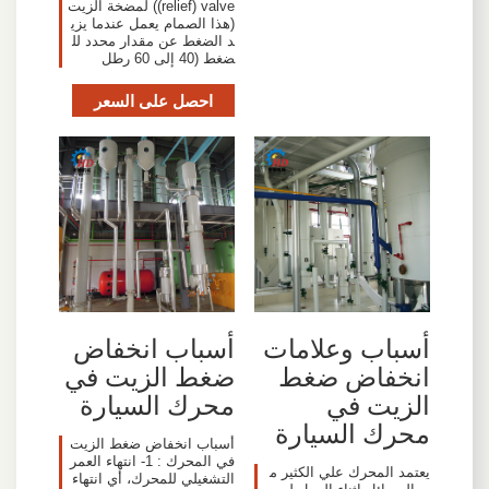
(relief) valve) لمضخة الزيت
(هذا الصمام يعمل عندما يزي
د الضغط عن مقدار محدد لل
ضغط (40 إلى 60 رطل
احصل على السعر
أسباب وعلامات
أسباب انخفاض
انخفاض ضغط
ضغط الزيت في
الزيت في
محرك السيارة
محرك السيارة
أسباب انخفاض ضغط الزيت
في المحرك : 1- انتهاء العمر
يعتمد المحرك علي الكثير م
التشغيلي للمحرك، أي انتهاء