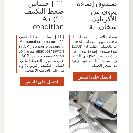
صندوق إضاءة
11 ] حساس
يدوي من
ضغط التكييف
الأكريليك ،
11) Air
سخان آلة
condition
معدات الإشارات ، معدات ال
[ 11 ] حساس ضغط التكييف
لافتات للبيع ، معدات اللافتا
11) Air condition pressure
ت بالجملة ، طلب 48 "(1200
( ACP ) sensor pressure tr
مم) صندوق إضاءة يدوي أكر
ansducer switch مكانه : Lo
يليك بلاستيك pvc ثني آلة ثن
cation يوضع حساس ACP
ي ، سمك 1-6 مم عبر الإنترن
على مأسورة الضغط العالى
ت بسعر الجملة.
لسائل التكييف ( فريون ) وال
تى على الجانب الأيمن...
احصل على السعر
احصل على السعر