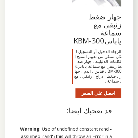
جهاز ضغط
زئبقي مع
سماعة
يابانيKBM-300
الرجاء الدخول أو التسجيل ل
كي تتمكن من تقييم المنتج ا
لكلمات الدليليلة : جهاز ضغ
ط زئبقي مع سماعة يابانيK
BM-300 , قياس , الدم , جها
ز , ضغط , ذراع , زئبقي , مع
, سماعة ,
احصل على السعر
قد يعجبك ايضا:
Warning
: Use of undefined constant rand -
assumed 'rand' (this will throw an Error in a