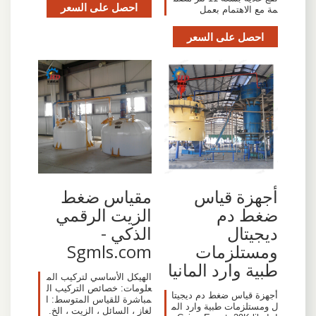
احصل على السعر
مة مع الاهتمام بعمل
احصل على السعر
‫أجهزة قياس
مقياس ضغط
ضغط دم
الزيت الرقمي
ديجيتال
الذكي -
ومستلزمات
Sgmls.com
طبية وارد المانيا
الهيكل الأساسي لتركيب الم
علومات: خصائص التركيب ال
‎أجهزة قياس ضغط دم ديجيتا
مباشرة للقياس المتوسط: ا
ل ومستلزمات طبية وارد الم
لغاز ، السائل ، الزيت ، الخ.