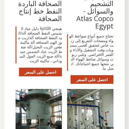
التشحيم
الصحافة الباردة
والسوائل -
النفط خط إنتاج
Atlas Copco
الصحافة
Egypt
هينجي 6yl100 دليل عباد ال
شمس النفط الصحافة آلة/ال
تحتاج جميع أنواع ضواغط اله
يد النفط الصحافة آلة/زيت ج
واء ومضخات التفريغ إلى زي
وز الهند الصحافة آلة ماكينة
ت خاص لتحقيق أقصى مست
طحن الزيت النخيل/آلة ضغ
ويات وقت التشغيل والأداء و
ط الزيت عباد الشمس جيد
العمر الافتراضي. وتلبي زيو
ة/آلة صنع الزيت الفول الس
ت وسوائل ضاغط الهواء الت
وداني ، ماكينة الزيت
ي ننتجها جميع احتياجاتك. ات
صل بنا.
احصل على السعر
احصل على السعر