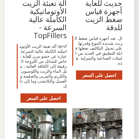
حديث للغاية
آلة تعبئة الزيت
أجهزة قياس
الأوتوماتيكية
ضغط الزيت
الكاملة عالية
للدقة
السرعة -
TopFillers
ال. تعد أجهزة قياس ضغط ال
زيت شديدة التنوع وقدرتها
np-vf آلة تعبئة الزيت الأوتوم
على تحمل التكاليف تجعلها ق
اتيكية الكاملة عالية السرعة
ابلة للتطبيق في العديد من ا
عبارة عن حشو مرن للغاية ،
لبيئات الصناعية والمنزلية. ه
خاص للسائل من اللزوجة ال
ذه.
رقيقة إلى الكثافة العالية ، م
ثل الماء والزيت واللوسيون
احصل على السعر
والكريم والمربى والصلصة و
العسل والكاتشب وما إلى ذل
ك.
احصل على السعر