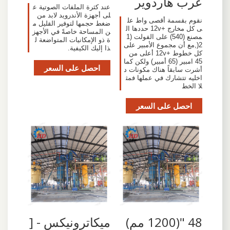
عرب هاردوير
عند كثرة الملفات الصوتية ع
لى أجهزة الأندرويد لابد من
نقوم بقسمة أقصى واط عل
ضغط حجمها لتوفير القليل م
ى كل مخارج +12v حددها ال
ن المساحة خاصةً في الأجهز
مصنع (540) على الفولت (1
ة ذو الإمكانيات المتواضعة ل
2(,مع أن مجموع الأمبير على
ذا إليك الكيفية.
كل خطوط +12v أعلى من
45 امبير (65 أمبير) ولكن كما
احصل على السعر
أشرت سابقاً هناك مكونات د
اخليه تتشارك في عملها فمث
لا الخط
احصل على السعر
48 "(1200 مم)
‫ميكاترونيكس - [