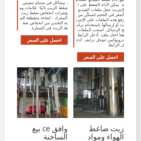
- مشاكل في صمام تنفيس
ة. يمكن لأداة الضغط على ا
ضغط الزيت ثانيًا: علامات وم
لإنترنت جعل ملفات الفيديو
ؤشرات انخفاض ضغط زيت
أصغر في الحجم لتتمكّن من
المحرك - إضاءة متقطعة للم
رفع هذه الملفات على الإنترن
بة التحذير من انخفاض ضغ
ت أو إرسالها باستخدام برام
ط الزيت في السيارة.
ج الرسائل. اسحب الملفات
هنا اختار ملف. أدخل الرابط
احصل على السعر
دروبوكس جوجل درايف. أدخ
ل الرابط.
احصل على السعر
زيت ضاغط
وافق ce بيع
الهواء ومواد
الساخنة