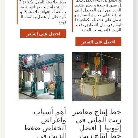
ن السوائل اثناء العمل ليعم
مدة صلاحيته للعمل بكفاءة 2
ل بصورة جيدة و يعتبر ضغط
- استخدام زيت ذو لزوجة من
الزيت من أبرز العوامل التي
خفضة أو انتهاء صلاحيته 3- و
تحافظ على محرك السيارة و
جود خلل أو عطل بمضخة ال
تعمل على تشغيله بكفاءة عا
زيت
لية، وفي حال انخفاض ضغط
الزيت فإنه يسبب العديد
احصل على السعر
احصل على السعر
خط إنتاج معاصر
أهم أسباب
زيت ألماني في
وأعراض
إثيوبيا | أفضل
انخفاض ضغط
خط إنتاج زيت
الزيت في