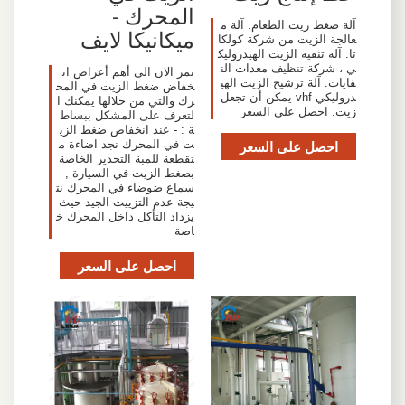
المحرك -
آلة ضغط زيت الطعام. آلة م
ميكانيكا لايف
عالجة الزيت من شركة كولكا
تا. آلة تنقية الزيت الهيدروليك
ي ، شركة تنظيف معدات الن
نمر الان الى أهم أعراض ان
فايات. آلة ترشيح الزيت الهي
خفاض ضغط الزيت في المح
دروليكي vhf يمكن أن تجعل
رك والتي من خلالها يمكنك ا
زيت. احصل على السعر
لتعرف على المشكل ببساط
ة : - عند انخفاض ضغط الزي
احصل على السعر
ت في المحرك نجد اضاءة م
تقطعة للمبة التحدير الخاصة
بضغط الزيت في السيارة , -
سماع ضوضاء في المحرك نت
يجة عدم التزييت الجيد حيث
يزداد التأكل داخل المحرك خ
اصة
احصل على السعر