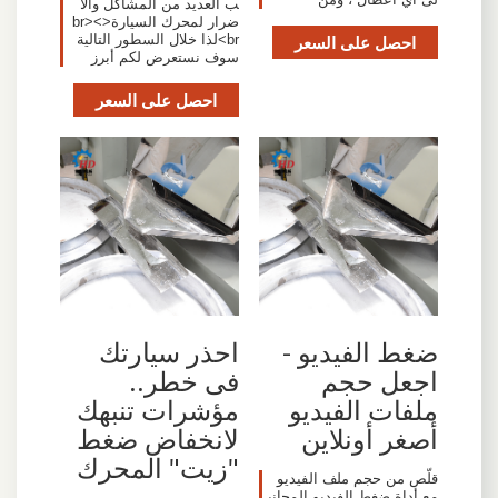
ب العديد من المشاكل والأ
ضرار لمحرك السيارة<br><
احصل على السعر
br>لذا خلال السطور التالية
سوف نستعرض لكم أبرز
احصل على السعر
ضغط الفيديو -
احذر سيارتك
اجعل حجم
فى خطر..
ملفات الفيديو
مؤشرات تنبهك
أصغر أونلاين
لانخفاض ضغط
"زيت" المحرك
قلّص من حجم ملف الفيديو
مع أداة ضغط الفيديو المجاني