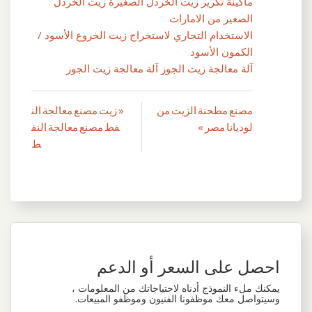
ماكينة تكرير زيت الخردل الصغيرة زيت الخردل
الصغير من الامارات
الاستخدام التجاري لاستخراج زيت الخروع الأسود /
الكمون الأسود
آلة معالجة زيت الجوز آلة معالجة زيت الجوز
مصنع مطحنة الزيت من
« زيت مصنع معالجة الن
تصفّح
لوديانا مصر »
فط مصنع معالجة النف
المقالات
ط
احصل على السعر أو الدعم
يمكنك ملء النموذج أدناه لاحتياجاتك من المعلومات ،
وسيتواصل معك موظفونا الفنيون وموظفو المبيعات.