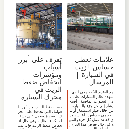
علامات تعطل
تعرف على أبرز
حساس الزيت
أسباب
في السيارة |
ومؤشرات
المرسال
انخفاض ضغط
الزيت في
مع التقدم التكنولوجي الذي
محرك السيارة
شهده عالم السيارات على م
دار السنوات الماضية ، أصبح
يشار إلى كل جزء بالسيارة
يعتبر ضغط الزيت من أبرز ال
من خلال جهاز استشعار أو م
عوامل التي تحافظ على محر
ا يسمى حساس ، لقياس مد
ك السيارة وتعمل على تشغي
ى كفاءه عمل كل جزء والتنبي
له بكفاءة عالية، وفي حال ان
ه في حال تعرض هذا الجزء إ
خفاض ضغط الزيت فإنه يسب
لى أي أعطال ، ومن