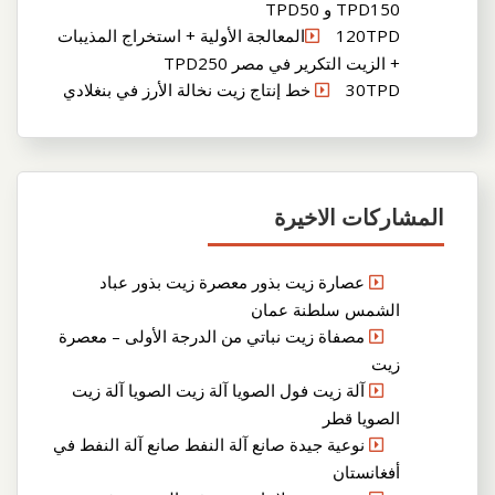
TPD150 و TPD50
120TPDالمعالجة الأولية + استخراج المذيبات
+ الزيت التكرير في مصر TPD250
30TPD خط إنتاج زيت نخالة الأرز في بنغلادي
المشاركات الاخيرة
عصارة زيت بذور معصرة زيت بذور عباد
الشمس سلطنة عمان
مصفاة زيت نباتي من الدرجة الأولى – معصرة
زيت
آلة زيت فول الصويا آلة زيت الصويا آلة زيت
الصويا قطر
نوعية جيدة صانع آلة النفط صانع آلة النفط في
أفغانستان