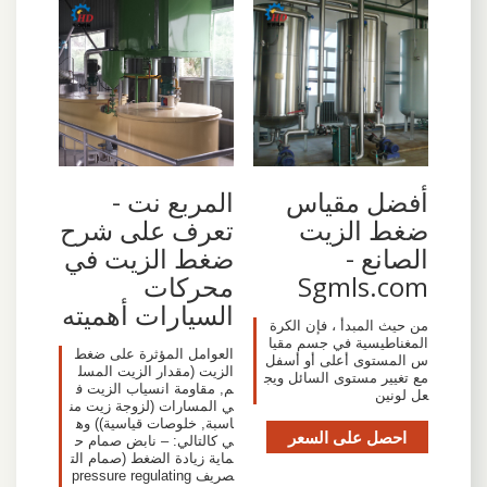
أفضل مقياس
المربع نت -
ضغط الزيت
تعرف على شرح
الصانع -
ضغط الزيت في
Sgmls.com
محركات
السيارات أهميته
من حيث المبدأ ، فإن الكرة
المغناطيسية في جسم مقيا
العوامل المؤثرة على ضغط
س المستوى أعلى أو أسفل
الزيت (مقدار الزيت المسل
مع تغيير مستوى السائل ويج
م, مقاومة انسياب الزيت ف
عل لونين
ي المسارات (لزوجة زيت من
اسبة, خلوصات قياسية)) وه
احصل على السعر
ي كالتالي: – نابض صمام ح
ماية زيادة الضغط (صمام الت
صريف pressure regulating