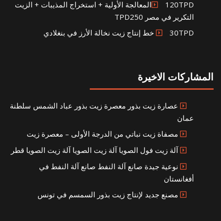
120TPDالمعالجة الأولية + استخراج المذيبات + الزيت
التكرير في مصر TPD250
30TPD خط إنتاج زيت نخالة الأرز في بنغلادي
المشاركات الاخيرة
عصارة زيت بذور معصرة زيت بذور عباد الشمس سلطنة
عمان
مصفاة زيت نباتي من الدرجة الأولى – معصرة زيت
آلة زيت فول الصويا آلة زيت الصويا آلة زيت الصويا قطر
نوعية جيدة صانع آلة النفط صانع آلة النفط في
أفغانستان
مصنع جديد لإنتاج زيت بذور السمسم في تونس