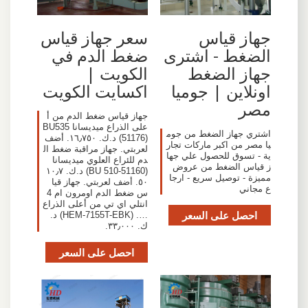
جهاز قياس
سعر جهاز قياس
الضغط - اشترى
ضغط الدم في
جهاز الضغط
الكويت |
اونلاين | جوميا
اكسايت الكويت
مصر
جهاز قياس ضغط الدم من أ
على الذراع ميديسانا BU535
اشتري جهاز الضغط من جوم
(51176) د.ك.‏ ١٦٫٧٥٠. أضف
يا مصر من اكبر ماركات تجار
لعربتي. جهاز مراقبة ضغط ال
ية - تسوق للحصول علي جها
دم للئراع العلوي ميديسانا
ز قياس الضغط من عروض
(51160-BU 510) د.ك.‏ ١٠٫٧
مميزة - توصيل سريع - ارجا
٥٠. أضف لعربتي. جهاز قيا
ع مجاني
س ضغط الدم اومرون ام 4
انتلي اي تي من أعلى الذراع
احصل على السعر
…. (HEM-7155T-EBK) د.
ك.‏ ٣٣٫٠٠٠.
احصل على السعر