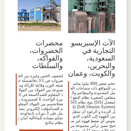
الآت الإسبريسو
محضرات
التجارية في
الخضروات،
السعودية،
والفواكه،
والبحرين،
والسلطات
والكويت، وعمان
لتجفيف الخس وغيره من الخ
ضروات في 1-3 دقائقبسلة خ
حجم صغير (400 ملم) مناس
فيفة الوزن وقابلة للإزالة وم
ب للمواقع ذات مساحات الع
صنوعة من الفولاذ من الفولا
مل المحدودة والمطاعم وال
ذ المقاوم للصدأالسعة في ال
مقاهي الصغيرة نظام النقع ا
مرة الواحدة: 6 كجممزودة ب
لمعتدل (SIS) يتيح نظام SIS
عجلاتجسم من الفولاذ المقاو
(Soft Infusion System) لك
م للصدأمؤقت إلكتروني يشت
ل الزبدة و الرغوة أن تنتقل
مل على 3 دورات ثابتةلوحة
من القهوة إلى الكوب الذي
تحكم مضادة للماءآلية أمان ب
يعوض أي ضغط قهوة غير ص
نظام مكابح
حيح تتميز برأس مجموعة مر
تفع غلاية بسعة 11 لتر مصم