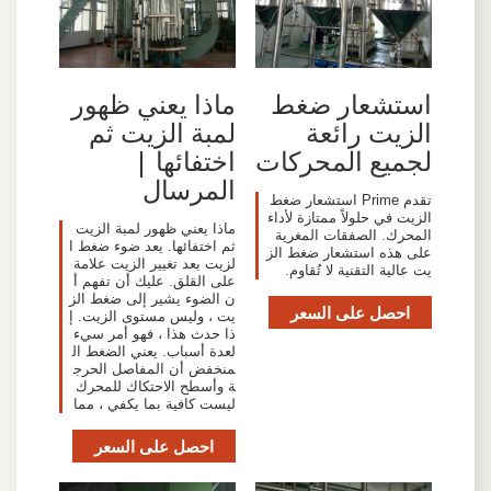
استشعار ضغط
ماذا يعني ظهور
الزيت رائعة
لمبة الزيت ثم
لجميع المحركات
اختفائها |
المرسال
تقدم Prime استشعار ضغط
الزيت في حلولاً ممتازة لأداء
ماذا يعني ظهور لمبة الزيت
المحرك. الصفقات المغرية
ثم اختفائها. يعد ضوء ضغط ا
على هذه استشعار ضغط الز
لزيت بعد تغيير الزيت علامة
يت عالية التقنية لا تُقاوم.
على القلق. عليك أن تفهم أ
ن الضوء يشير إلى ضغط الز
احصل على السعر
يت ، وليس مستوى الزيت. إ
ذا حدث هذا ، فهو أمر سيء
لعدة أسباب. يعني الضغط ال
منخفض أن المفاصل الحرج
ة وأسطح الاحتكاك للمحرك
ليست كافية بما يكفي ، مما
احصل على السعر