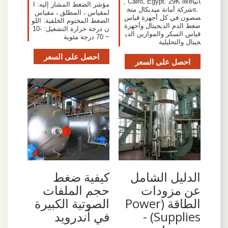
انيا‎, Cairo, Egypt. 29K like
مؤشر الضغط المشار إليه: ا
s. ‎شركة أمانة ميديكال متخ
لمقياس ، المطلق ، مقياس
صصون في كل أجهزة قياس
الضغط المختوم الخلفية: اللو
ضغط الدم الديجيتال وأجهزة
ن درجة حرارة التشغيل: -10
قياس السكر والموازين الدي
~ 70 درجة مئوية
جيتال والتحليلية‎
احصل على السعر
احصل على السعر
الدليل الشامل
كيفية ضغط
عن مزودات
حجم الملفات
الطاقة (Power
الصوتية الكبيرة
Supplies) -
في أندرويد