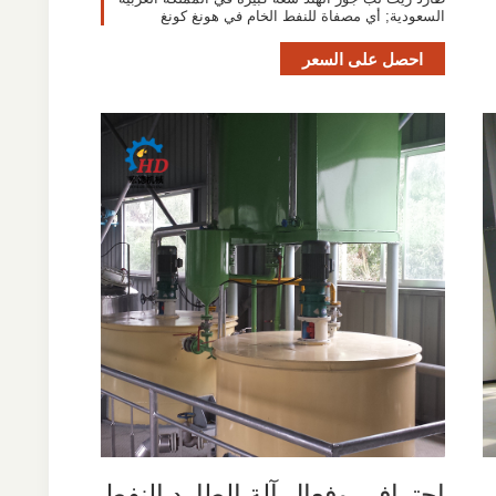
السعودية; أي مصفاة للنفط الخام في هونغ كونغ
احصل على السعر
احترافي وفعال آلة الطارد النفط