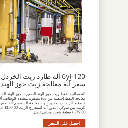
6yl-120 آلة طارد زيت الخردل
سعر آلة معالجة زيت جوز الهند
آلة معالجة ضغط زيت جوز الهند الصغيرة. جوز الهند آلة
معالجة النفط (سفينة من us) مصغرة متعددة الوظائف آل
ة ضغط الزيت زيت جوز الهند معالجة السمسم آلة صنع
الزيت تين شوكي البذور آلة استخراج الزيت s $199.00
279.00 / قطعة شحن مجاني اتصل
احصل على السعر