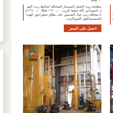
مطحنة زيت النخيل المسمار الصحافة /ضاغط زيت الفو
لط
ل السوداني /آلة ضغط الزيت ١٬٩٠٠٫٠٠ us$-٢٬٩٠٠٫٠٠ u
s صحافة زيت عباد الشمس على نطاق صغير/جوز الهند/
السمسم/فول الصويا/زيت .
احصل على السعر