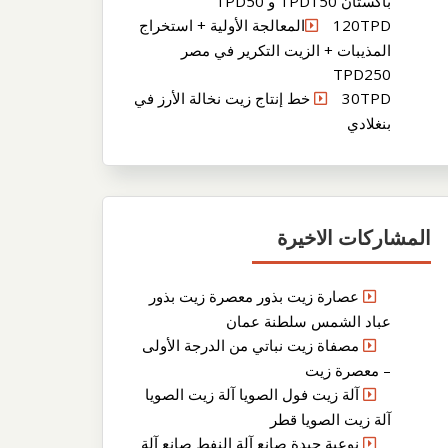
باكستان TPD150 و TPD50
120TPDالمعالجة الأولية + استخراج
المذيبات + الزيت التكرير في مصر
TPD250
30TPD خط إنتاج زيت نخالة الأرز في
بنغلادي
المشاركات الاخيرة
عصارة زيت بذور معصرة زيت بذور
عباد الشمس سلطنة عمان
مصفاة زيت نباتي من الدرجة الأولى
– معصرة زيت
آلة زيت فول الصويا آلة زيت الصويا
آلة زيت الصويا قطر
نوعية جيدة صانع آلة النفط صانع آلة