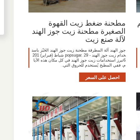
مطحنة ضغط زيت القهوة
الصغيرة مطحنة زيت جوز الهند
لآلة صنع زيت
جوز الهند آلة المطرقة مطحنة زيت جوز الهند الخَبْز باست
خدام زيت جوز الهند - popsugar. 29 شباط (فبراير) 201
6تبرز استخدامات زيت جوز الهند في كل مكان هذه الأيا
م، ففي المطبخ يُستخدم للحروق التي.
احصل على السعر