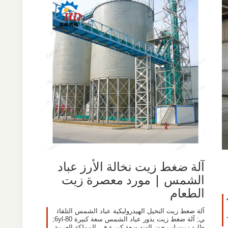
آلة ضغط زيت نخالة الأرز عباد
الشمس | مورد معصرة زيت
الطعام
آلة ضغط زيت النخيل الهيدروليكية عباد الشمس التلقائ
ي; آلة ضغط زيت بذور عباد الشمس سعة كبيرة 6yl-80;
طارد زيت لب جوز الهند سعة كبيرة في المملكة العربية