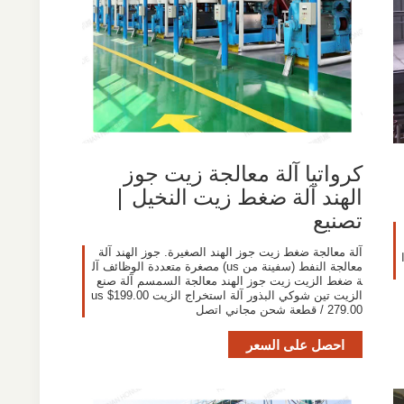
كرواتيا آلة معالجة زيت جوز
الهند آلة ضغط زيت النخيل |
تصنيع
آلة معالجة ضغط زيت جوز الهند الصغيرة. جوز الهند آلة
100 غرا
معالجة النفط (سفينة من us) مصغرة متعددة الوظائف آل
ة ضغط الزيت زيت جوز الهند معالجة السمسم آلة صنع
الزيت تين شوكي البذور آلة استخراج الزيت us $199.00
279.00 / قطعة شحن مجاني اتصل
احصل على السعر