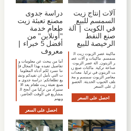
آلات إنتاج زيت
دراسة جدوى
السمسم للبيع
مصنع تعبئة زيت
في الكويت | آلة
طعام خدمة
صنع النفط
"أونلاين" من
الرخيصة للبيع
أفضل 5 خبراء |
معروف
ماكينة عصر الزيوت زيت ال
سمسم. ماكينات و آلات عص
أما من يبحث عن معلومات و
ر الزيتون, الة عصر الزيوت
تفاصيل تفيده بهذا المجال فإ
صناعة تركية. ماكنات صنع زي
ننا نسرد لكم أدناه المعلوما
ت الزيتون في تركيا. معدات
ت التي نأمل ان تفيدكم وتش
معاصر الزيوت سمسم و مخ
بع تطلعاتكم: دراسة جدوى م
تلف الحبوب الحديثة. الحصو
صنع تعبئة زيت طعام يعد الا
ل على السعر
ستيراد من تركيا من أنجح ال
مشاريع في الوقت الحاضر،
احصل على السعر
ويهتم
احصل على السعر