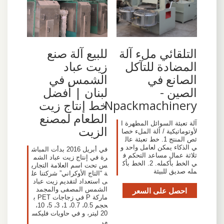
التلقائي ملء آلة
للبيع آلة صنع
المضادة للتآكل
زيت عباد
الصانع في
الشمس في
الصين -
لبنان | أفضل
Npackmachinery
خط إنتاج زيت
الطعام لمصنع
آلة تعبئة السوائل المطهرة ا
الزيت
لأوتوماتيكية / آلة الملء خصا
ئص المنتج 1. خط تعبئة عال
ي الذكاء يمكن لعامل واحد و
في أبريل 2016 بدأت المباش
ثلاثة عمال مساعد التحكم ف
رة في إنتاج زيت عباد الشم
ي الخط بأكمله. 2. الخط بأك
س تحت اسم العلامة التجاري
مله صديق للبيئة
ة “التاج الأوكراني” شركتنا عل
ى استعداد لتقديم زيت عباد
احصل على السعر
الشمس المصفى والمجمد
ماركة P في زجاجات PET ب
حجم 0.5، 0.7، 1، 3، 5، 10،
20 ليتر، و في حاويات فليكس
ي