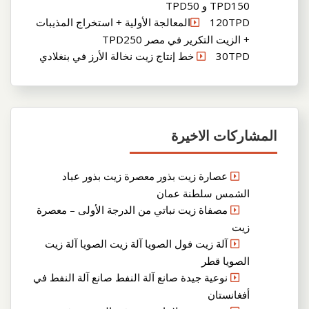
TPD150 و TPD50
120TPDالمعالجة الأولية + استخراج المذيبات
+ الزيت التكرير في مصر TPD250
30TPD خط إنتاج زيت نخالة الأرز في بنغلادي
المشاركات الاخيرة
عصارة زيت بذور معصرة زيت بذور عباد
الشمس سلطنة عمان
مصفاة زيت نباتي من الدرجة الأولى – معصرة
زيت
آلة زيت فول الصويا آلة زيت الصويا آلة زيت
الصويا قطر
نوعية جيدة صانع آلة النفط صانع آلة النفط في
أفغانستان