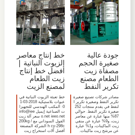
جودة عالية
خط إنتاج معاصر
صغيرة الحجم
الزيوت النباتية |
مصفاة زيت
أفضل خط إنتاج
الطعام مصنع
زيت الطعام
تكرير النفط
لمصنع الزيت
مصادر شركات تصنيع صغيرة
خط تعبئة الزيوت النباتية في
تكرير النفط وصغيرة تكرير ا
عبوات بلاستيكية 2018-03-1
لنفط في يقدم منتجات 252
0· المكتب الهندسي للتجهيزا
صغيرة تكرير النفط. حوالي
ت الصناعية إيميل
info@iee
87% منها عبارة عن معاصر
o.net
ieeo.net سعر آلة زيت
زيت، و9% عبارة عن منقي
الفول السوداني مع 200kg /
زيت الماكينات، و1% عبارة
h cy-298c الشركة المصنعة
عن مرشح زيت ماكينات.
أفضل آلات استخراج زيت