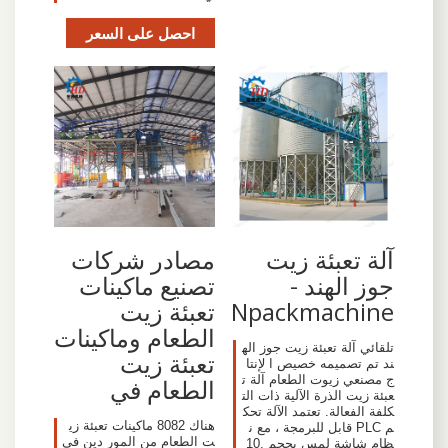
احصل على السعر
آلة تعبئة زيت
مصادر شركات
جوز الهند -
تصنيع ماكينات
Npackmachine
تعبئة زيت
الطعام وماكينات
تلقائي آلة تعبئة زيت جوز اله
تعبئة زيت
ند تم تصميمه خصيص ا لإنتا
ج مصنعي زيوت الطعام آلة ت
الطعام في
عبئة زيت الذرة الآلية ذات الت
كلفة الفعالة. تعتمد الآلة تحك
هناك 8082 ماكينات تعبئة زي
م PLC قابل للبرمجة ، مع ن
ت الطعام من المور دين في
ظام شاشة لمس بحجم 10.