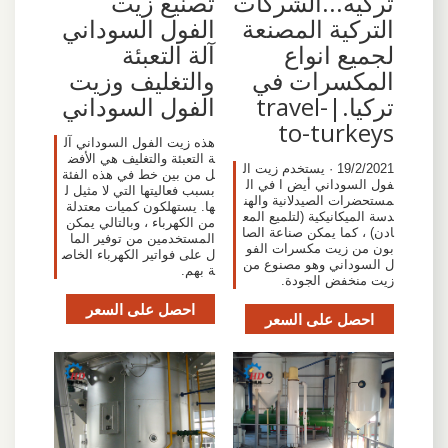
تصنيع زيت
تركيه...الشركات
الفول السوداني
التركية المصنعة
آلة التعبئة
لجميع انواع
والتغليف وزيت
المكسرات في
الفول السوداني
تركيا.|travel-
to-turkeys
هذه زيت الفول السوداني آل
ة التعبئة والتغليف هي الأفض
19/2/2021 · يستخدم زيت ال
ل من بين خط في هذه الفئة
فول السوداني أيض ا في ال
بسبب فعاليتها التي لا مثيل ل
مستحضرات الصيدلانية والهن
ها. يستهلكون كميات معتدلة
دسة الميكانيكية (لتلميع المع
من الكهرباء ، وبالتالي يمكن
ادن) ، كما يمكن صناعة الصا
المستخدمين من توفير الما
بون من زيت مكسرات الفو
ل على فواتير الكهرباء الخاص
ل السوداني وهو مصنوع من
ة بهم.
زيت منخفض الجودة.
احصل على السعر
احصل على السعر