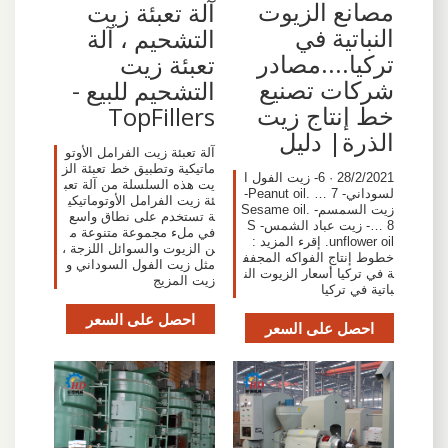
مصانع الزيوت
آلة تعبئة زيت
النباتية في
التشحيم ، آلة
تركيا....مصادر
تعبئة زيت
شركات تصنيع
التشحيم للبيع -
خط إنتاج زيت
TopFillers
الذرة| دليل
آلة تعبئة زيت الفرامل الأوتو
ماتيكية وتطبيق خط تعبئة الز
28/2/2021 · 6- زيت الفول ا
يت هذه السلسلة من آلة تعب
لسوداني- Peanut oil. … 7-
ئة زيت الفرامل الأوتوماتيكي
زيت السمسم- Sesame oil.
ة تستخدم على نطاق واسع
… 8- زيت عباد الشمس- S
في ملء مجموعة متنوعة م
unflower oil. إقرء المزيد :
ن الزيوت والسوائل اللزجة ،
خطوط إنتاج الفواكه المجفف
مثل زيت الفول السوداني و
ة في تركيا أسعار الزيوت الن
زيت المزيج
باتية في تركيا
احصل على السعر
احصل على السعر