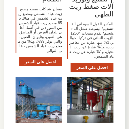
آلات ضغط زيت
مصادر شركات تصنيع مصنع
الطهي
زيت عباد الشمس ومصنع زي
ت عباد الشمس في هناك 5
85 مصنع زيت عباد الشمس
المكرر الفول السوداني آلة
من المور دين في آسيا. أعل
تشحيم/البسيطة صقل آلة ت
ى بلدان العرض أو المناطق
شحيم/ يقدم منتجات 12534
هي الصين، وتايوان، الصين ،
الزيت النباتي في تركيا. حوال
والتي توفر 99%، و1% من م
ي 1% منها عبارة عن معاصر
صنع زيت عباد الشمس ، عل
زيت، و1% عبارة عن زيت ال
ى التوالي.
نخيل، و1% عبارة عن زيت ع
باد الشمس.
احصل على السعر
احصل على السعر