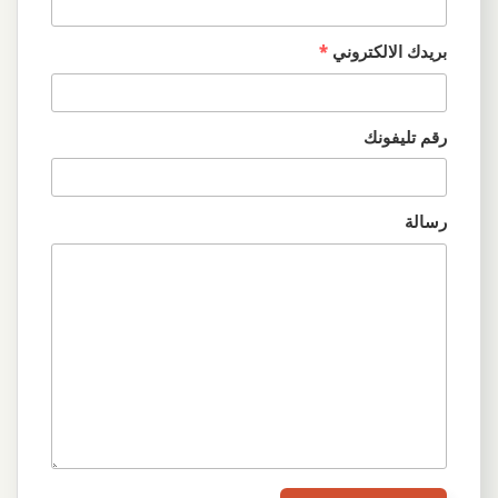
بريدك الالكتروني
*
رقم تليفونك
رسالة