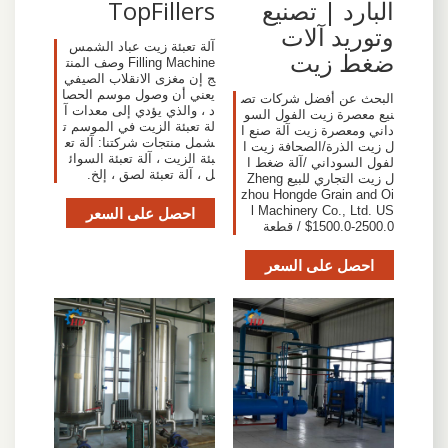
البارد | تصنيع
TopFillers
وتوريد آلات
آلة تعبئة زيت عباد الشمس
ضغط زيت
Filling Machine وصف المنت
ج إن مغزى الانقلاب الصيفي
يعني أن وصول موسم الحصا
البحث عن أفضل شركات تص
د ، والذي يؤدي إلى معدات آ
نيع معصرة زيت الفول السو
لة تعبئة الزيت في الموسم ت
داني ومعصرة زيت آلة صنع ا
شمل منتجات شركتنا: آلة تع
ل زيت الذرة/الصحافة زيت ا
بئة الزيت ، آلة تعبئة السوائ
لفول السوداني /آلة ضغط ا
ل ، آلة تعبئة لصق ، إلخ.
ل زيت التجاري للبيع Zheng
zhou Hongde Grain and Oi
l Machinery Co., Ltd. US
احصل على السعر
$1500.0-2500.0 / قطعة
احصل على السعر