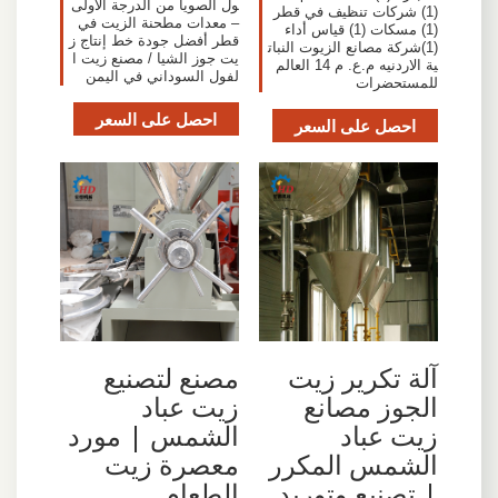
ول الصويا من الدرجة الأولى
(1) شركات تنظيف في قطر
– معدات مطحنة الزيت في
(1) مسكات (1) قياس أداء
قطر أفضل جودة خط إنتاج ز
(1)شركة مصانع الزيوت النبات
يت جوز الشيا / مصنع زيت ا
ية الاردنيه م.ع. م 14 العالم
لفول السوداني في اليمن
للمستحضرات
احصل على السعر
احصل على السعر
آلة تكرير زيت
مصنع لتصنيع
الجوز مصانع
زيت عباد
زيت عباد
الشمس | مورد
الشمس المكرر
معصرة زيت
| تصنيع وتوريد
الطعام