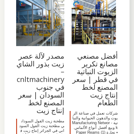
أفضل مصنعي
مصدر لآلة عصر
مصانع تكرير
زيت بذور الشاي
الزيوت النباتية
–
في قطر | سعر
cnltmachinery
المصنع لخط
في جنوب
إنتاج زيت
السودان | سعر
الطعام
المصنع لخط
إنتاج زيت
شركات تعمل في صناعة الز
يوت والدهون الحيوانية والنبا
مطحنة زيت الفول السودان
تية - Manufacturing Networ
ي مطحنة زيت الفول السود
k وبيع أفضل أنواع الألماس.
اني في الجزائر إنتاج زيت ف
• تجارة (1) Paper Reams