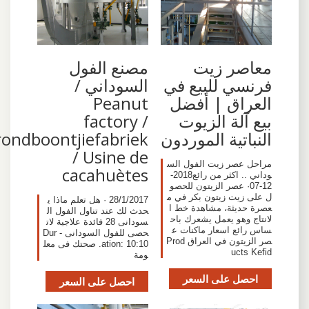
معاصر زيت
‫مصنع الفول
فرنسي للبيع في
السوداني /
العراق | أفضل
Peanut
بيع آلة الزيوت
factory /
النباتية الموردون
Grondboontjiefabriek
/ Usine de
مراحل عصر زيت الفول الس
وداني .. اكثر من رائع2018-
12-07· عصر الزيتون للحصو
ل على زيت زيتون بكر في م
28/1/2017 · هل تعلم ماذا ي
عصرة حديثة، مشاهدة خط ا
حدث لك عند تناول الفول ال
لانتاج وهو يعمل يشعرك باح
سودانى 28 فائدة علاجية لات
ساس رائع اسعار ماكنات ع
حصى للفول السودانى - Dur
صر الزيتون في العراق Prod
ation: 10:10. صحتك فى معل
ucts Kefid
ومة
احصل على السعر
احصل على السعر