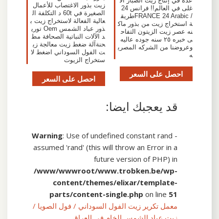
عدة في إنتاج زيت الصبار الأ
زيت بذور الاغتصاب للأعمال
غلى في العالم!! فرانس 24
الصغيرة في 60t د التكلفة ال
/ FRANCE 24 Arabicطريق
عالية الفعالة لاستخراج زيت ب
ة استخراج زيت من بذور ماك
ذور عباد الشمس Oem توري
نه عصر زيت الزيتون التفاح
د الآلات النباتية الصحافة مط
ى خبره ٢٥ سنه جوده عاليه
حنةآلة ضغط زيت معالجة زي
وعروضنا من الشركه المصري
ت الفول السوداني اضغط لا
ه
ستخراج الزيوت
احصل على السعر
احصل على السعر
قد يعجبك ايضا:
Warning
: Use of undefined constant rand -
assumed 'rand' (this will throw an Error in a
future version of PHP) in
/www/wwwroot/www.trobken.be/wp-
content/themes/elixar/template-
parts/content-single.php
on line
51
معمل تكرير زيت الفول السوداني / فول الصويا /
زيت عباد الشمس الخام في العراق