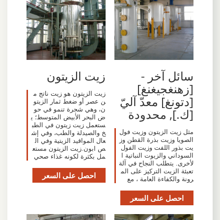
سائل آخر -
زيت الزيتون
[زهنغجيغنغ]
زيت الزيتون هو زيت ناتج م
[دتونغ] معدّ آليّ
ن عصر أو ضغط ثمار الزيتو
ن، وهي شجرة تنمو في حو
[ك.], محدودة
ض البحر الأبيض المتوسط؛ ي
ستعمل زيت زيتون في الطب
مثل زيت الزيتون وزيت فول
خ والصيدلة والطب، وفي إش
الصويا وزيت بذرة القطن وز
عال المواقيد الزيتية وفي ال
يت بذور اللفت وزيت الفول
ص ابون.زيت الزيتون مستع
السوداني والزيوت النباتية ا
مل بكثرة لكونه غذاء صحي
لأخرى. يتطلب النجاح في آلة
تعبئة الزيت التركيز على الم
احصل على السعر
رونة والكفاءة العامة ، مع
احصل على السعر