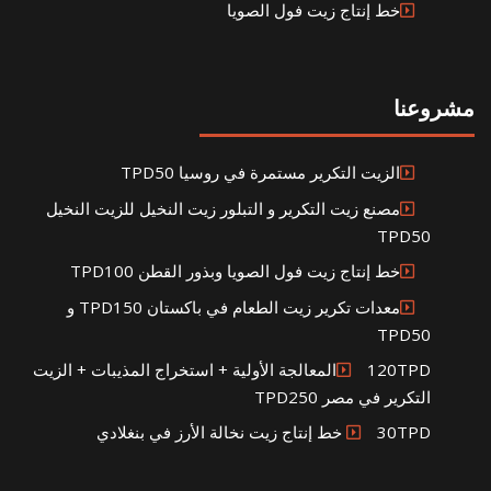
خط إنتاج زيت فول الصويا
مشروعنا
الزيت التكرير مستمرة في روسيا TPD50
مصنع زيت التكرير و التبلور زيت النخيل للزيت النخيل
TPD50
خط إنتاج زيت فول الصويا وبذور القطن TPD100
معدات تكرير زيت الطعام في باكستان TPD150 و
TPD50
120TPDالمعالجة الأولية + استخراج المذيبات + الزيت
التكرير في مصر TPD250
30TPD خط إنتاج زيت نخالة الأرز في بنغلادي