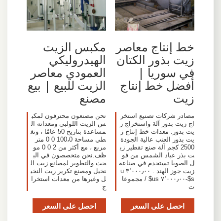
خط إنتاج معاصر
مكبس الزيت
زيت بذور الكتان
الهيدروليكي
في سوريا |
العمودي معاصر
أفضل خط إنتاج
الزيت للبيع | بيع
زيت
مصنع
مصادر شركات تصنيع استخر
نحن مصنعون محترفون لمكب
اج زيت بذور آلة واستخراج ز
س الزيت اللولبي ومعداته ال
يت بذور. معدات خط إنتاج ز
مساعدة بتاريخ 50 عامًا ، ونغ
يت بذور العنب عالية الجودة
طي مساحة 100،0 0 0 متر
2500 كجم آلة صنع تقطير زي
مربع ، مع أكثر من 2 0 0 مو
ت بذر عباد الشمس من فو
ظف.نحن متخصصون في الب
ل الصويا تستخدم في صناعة
حث والتطوير لمصانع زيت ال
زيت جوز الهند . ٣٬٠٠٠٫٠٠ u
نخيل ومصنع تكرير زيت النخي
s$-٧٬٠٠٠٫٠٠ us$ / مجموعا
ل وغيرها من معدات استخرا
ت
ج
احصل على السعر
احصل على السعر