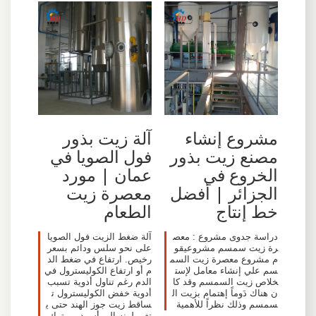
مشروع إنشاء
آلة زيت بذور
مصنع زيت بذور
فول الصويا في
الخروع في
عمان | مورد
الجزائر | أفضل
معصرة زيت
خط إنتاج
الطعام
دراسة جدوى مشروع : معص
آلة ضغط الزيت فول الصويا
رة زيت سمسم مشروعيقو
على نحو سلس ودائم بسعر
م مشروع معصرة زيت السم
رخيص. ارتفاع في ضغط الد
سم علي إنشاء معامل لإست
م أو ارتفاع الكوليسترول في
خلاص زيت السمسم وقد كا
الدم رغم تناول أدوية تسبب
ن هناك دَوماً إهتمام بزيت ال
أدوية خفض الكوليسترول ت
سمسم وذلك نظراً للأهمية
ساقط زيت جوز الهند حتى ي
تغير لونه إلى أسود، و يترك