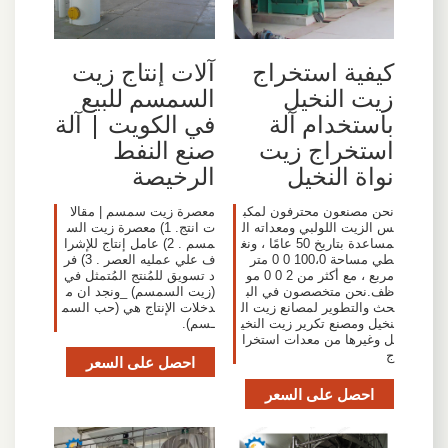
كيفية استخراج
آلات إنتاج زيت
زيت النخيل
السمسم للبيع
باستخدام آلة
في الكويت | آلة
استخراج زيت
صنع النفط
نواة النخيل
الرخيصة
نحن مصنعون محترفون لمكب
معصرة زيت سمسم | مقالا
س الزيت اللولبي ومعداته ال
ت انتج. 1) معصرة زيت الس
مساعدة بتاريخ 50 عامًا ، ونغ
مسم . 2) عامل إنتاج للإشرا
طي مساحة 100،0 0 0 متر
ف علي عمليه العصر . 3) فر
مربع ، مع أكثر من 2 0 0 مو
د تسويق للمُنتج المُتمثل في
ظف.نحن متخصصون في الب
(زيت السمسم) _ونجد ان م
حث والتطوير لمصانع زيت ال
دخلات الإنتاج هي (حب السم
نخيل ومصنع تكرير زيت النخي
ـسم).
ل وغيرها من معدات استخرا
ج
احصل على السعر
احصل على السعر