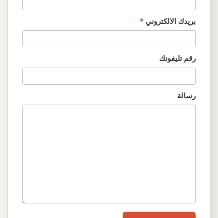
بريدك الالكتروني
*
رقم تليفونك
رسالة