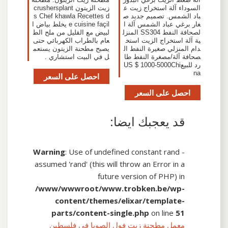
السوداء آلة استخراج زيت ع
زيت الزيتون crushersplant
باد الشمس. تصميم جديد ص
s Chef khawla Recettes d
غار برغي عباد الشمس آلة ا
e cuisine façil يخلط بياض ا
لصحافة النفط SS304 المنزل
لبيض مع القليل من ملح الط
ية آلة استخراج الزيت استخ
عام بالطراب الكهربائي حتى
دام المنزلي صغيرة النفط ال
يصبح مطحنة الزيتون يستعم
صحافة آلة/مصغرة النفط طا
ل في البيت استشاري .
رد للبيعUS $ 1000-5000Chi
na
احصل على السعر
احصل على السعر
قد يعجبك ايضا:
Warning
: Use of undefined constant rand -
assumed 'rand' (this will throw an Error in a
future version of PHP) in
/www/wwwroot/www.trobken.be/wp-
content/themes/elixar/template-
parts/content-single.php
on line
51
معمل مطحنة زيت فول الصويا في فلسطين