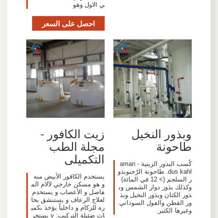
ي الاول وهو
احصل على السعر
وبذور النخيل
زيت الكافور -
طاحونة
مجلة الطب
التكميلى
كُسب البذور الزيتية - aman
dus kahl. طاحونة الرّحىوبذو
يستخدم الكافور الأبيض منه
ر السلجم (> 12 في المائة)
و هو مسكن خارجي لآلام الم
وكذلك بذور دوار الشمس وب
فاصل و الأعصاب و يستخدم
ذور الكتان وبذور النخيل وبذ
لعلاج الرعاف و يستنشق بخا
ور القطن والفول السوداني
ره للزكام و داخلياً يؤخذ بكمي
وغيرها الكثير.
ات ضئيلة التركيب: v يستخر