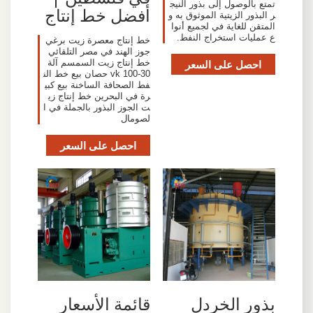
تمتع بالوصول إلى بذور النيج
أفضل خط إنتاج
ر البذور الزيتية الموثوق به و
المتقن للغاية في لجميع أنوا
ع عمليات استخراج النفط.
خط إنتاج معصرة زيت برغي
جوز الهند في مصر التلقائي
خط إنتاج زيت السمسم آلة
احصل على السعر
vk 100-30 حصان بيع خط الن
فط الصحافة الساخنة بيع كبي
رة في البحرين خط إنتاج زي
ت الجوز البذور بالجملة في ا
لصومال
احصل على السعر
بذور الخردل
قائمة الأسعار