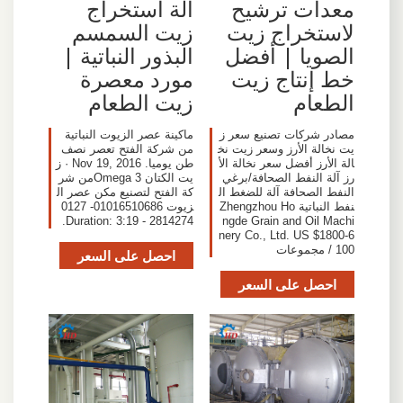
معدات ترشيح
آلة استخراج
لاستخراج زيت
زيت السمسم
الصويا | أفضل
البذور النباتية |
خط إنتاج زيت
مورد معصرة
الطعام
زيت الطعام
مصادر شركات تصنيع سعر ز
‫ماكينة عصر الزيوت النباتية
يت نخالة الأرز وسعر زيت نخ
من شركة الفتح تعصر نصف
الة الأرز أفضل سعر نخالة الأ
طن يوميا. Nov 19, 2016 · ز
رز آلة النفط الصحافة/برغي
يت الكتان Omega 3من شر
النفط الصحافة آلة للضغط ال
كة الفتح لتصنيع مكن عصر ال
نفط النباتية Zhengzhou Ho
زيوت 01016510686- 0127
2814274 - Duration: 3:19.
ngde Grain and Oil Machi
nery Co., Ltd. US $1800-6
100 / مجموعات
احصل على السعر
احصل على السعر