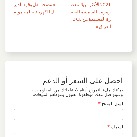
2021 الأكثر مبيعًا معص
« مضخة نقل وقود الديز
تصفّح
رة زيت السمسم الصغي
ل الكهربائية المحمولة
المقالات
رة المعتمدة من CE في
العراق »
احصل على السعر أو الدعم
يمكنك ملء النموذج أدناه لاحتياجاتك من المعلومات ،
وسيتواصل معك موظفونا الفنيون وموظفو المبيعات.
اسم المنتج
*
اسمك
*