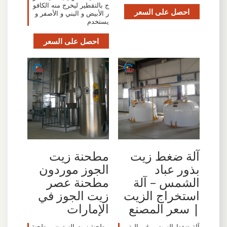
ج بالتقطير ليخرج منه الكافو
احصل على السعر
ر الأبيض و البني و الأصفر و
يستخدم
احصل على السعر
آلة ضغط زيت
مطحنة زيت
بذور عباد
الجوز موردون
الشمس – آلة
مطحنة عصر
استخراج الزيت
زيت الجوز في
| سعر المصنع
الإمارات
آلة ضغط الزيت برغي البذور
مطحنة زيت الزيتون. مطحنة