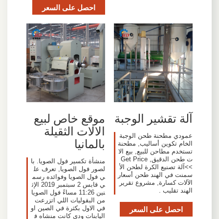
احصل على السعر
آلة تقشير الوجبة
موقع خاص لبيع
الالات الثقيلة
عمودي مطحنة طحن الوجبة
بالمانيا
الخام تكوين أساليب, مطحنة
تستخدم مطاحن للبيع, بيع الا
ت طحن الدقيق, Get Price
منشأة تكسير فول الصويا. با
>>آلة تصنيع الكرة لطحن الأ
لصور فول الصويا, تعرف عل
سمنت في الهند طحن أسعار
ي فول الصويا وفوائده رسم
الآلات كسارة, مشروع تقرير
ي قابس 2 سبتمبر 2019 الإث
الهند تقليب .
نين 11:26 مساءً فول الصويا
من البقوليات اللي اتزرعت
احصل على السعر
في الاول بكثرة في الصين او
اليابنات ودي كانت منشاه ف