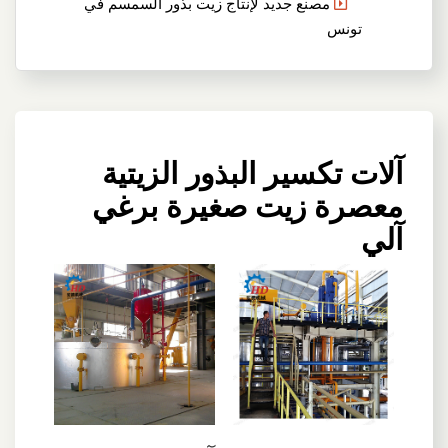
مصنع جديد لإنتاج زيت بذور السمسم في
تونس
آلات تكسير البذور الزيتية
معصرة زيت صغيرة برغي
آلي