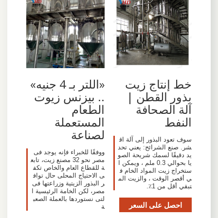
خط إنتاج زيت
«اللتر بـ 4 جنيه»
بذور القطن |
.. بيزنس زيوت
آلة الصحافة
الطعام
النفط
المستعملة
لصناعة
سوف تعود البذور إلى آلة اق
شر. صنع الشرائح: يعني تحد
ووفقًا للخبراء فإنه يوجد فى
يد دقيقًا لسمك شريحة الصو
مصر نحو 32 مصنع زيت، تابع
يا بحوالي 0.3 ملم ، ويمكن ا
ة للقطاع العام والخاص تكف
ستخراج زيت المواد الخام ف
ى الاحتياج المحلى حال تواف
ي أقصر الوقت ، والزيت الم
ر البذور الزيتية وزراعتها فى
تبقي أقل من 1٪.
مصر، لكن الخامة الرئيسية ا
لتى نستوردها بالعملة الصعب
احصل على السعر
ة