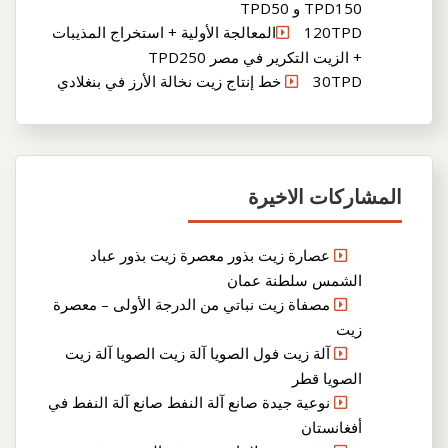
TPD150 و TPD50
120TPDالمعالجة الأولية + استخراج المذيبات
+ الزيت التكرير في مصر TPD250
30TPD خط إنتاج زيت نخالة الأرز في بنغلادي
المشاركات الاخيرة
عصارة زيت بذور معصرة زيت بذور عباد
الشمس سلطنة عمان
مصفاة زيت نباتي من الدرجة الأولى – معصرة
زيت
آلة زيت فول الصويا آلة زيت الصويا آلة زيت
الصويا قطر
نوعية جيدة صانع آلة النفط صانع آلة النفط في
أفغانستان