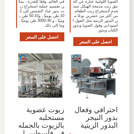
الصويا اللولبية عبارة عن آلة
في العالم. وفقًا للقدرة ، يمك
بثق زيت مدمجة الهيكل تست
ن تقسيم عملية استخراج زي
خدم لاستخراج زيت الطعام
ت بذور عباد الشمس إلى 1-
من أكثر من عشرين نوعًا م
10 طن يوميًا ، و10-50 طن ي
ن البذور الزيتية مثل الفول ا
وميًا ، و 30-3000 طن يوميًا ،
لسوداني وفول الصويا وبذور
وما إلى ذلك.
الكتان وبذور
احصل على السعر
احصل على السعر
زيوت عضوية
احترافي وفعال
مستحلبه
بذور النيجر
بالزيوت بالجمله
البذور الزيتية
في فلسطين |